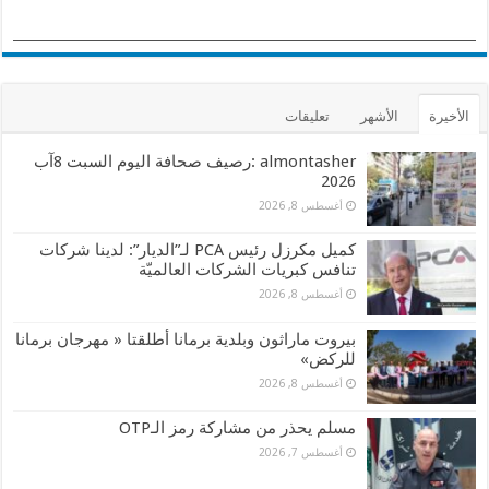
الأخيرة
الأشهر
تعليقات
almontasher :رصيف صحافة اليوم السبت 8آب
2026
أغسطس 8, 2026
كميل مكرزل رئيس PCA لـ”الديار”: لدينا شركات
تنافس كبريات الشركات العالميّة
أغسطس 8, 2026
بيروت ماراثون وبلدية برمانا أطلقتا « مهرجان برمانا
للركض»
أغسطس 8, 2026
مسلم يحذر من مشاركة رمز الـOTP
أغسطس 7, 2026