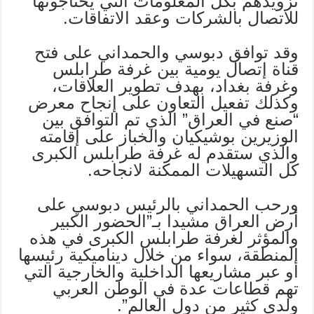
تزويدهم بكل المعلومات التي يحتاجونها
للاتصال بالشركات وعقد الاتفاقات
.
وقد توافق دبوسي والحمداني على فتح
قناة إتصال يومية بين غرفة طرابلس
وغرفة بغداد، بهدف تطوير العلاقات،
وكذلك تفعيل التعاون على إنجاح معرض
“صنع في العراق” الذي تم التوافق بين
الوزيرين بوشيكيان والخباز على إقامته
والذي ستقدم له غرفة طرابلس الكبرى
كل التسهيلات الممكنة لانجاحه
.
ورحب الحمداني بالرئيس دبوسي على
أرض العراق مشيدا بـ”الحضور الكبير
والمؤثر لغرفة طرابلس الكبرى في هذه
المنطقة، سواء من خلال ديناميكية رئيسها
أو عبر مشاريعها الداخلية والخارجية التي
تهم قطاعات عدة في الوطن العربي
ولدى كثير من دول العالم”
.