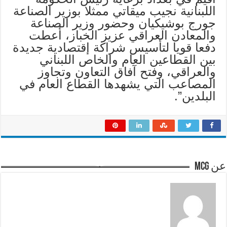
اللبنانية نجيب ميقاتي ممثلا بوزير الصناعة
جورج بوشيكيان وحضور وزير الصناعة
والمعادن العراقي عزيز الخباز، أعطت
دفعا قويا لتأسيس شراكة إقتصادية جديدة
بين القطاعين العام والخاص اللبناني
والعراقي، وفتح آفاق التعاون وتجاوز
المصاعب التي يشهدها القطاع العام في
البلدين”
.
عن mcg