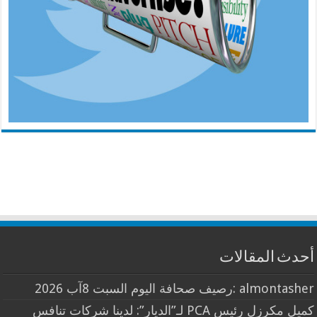
أحدث المقالات
almontasher :رصيف صحافة اليوم السبت 8آب 2026
كميل مكرزل رئيس PCA لـ”الديار”: لدينا شركات تنافس