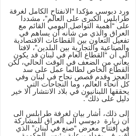
ورد دبوسي مؤكدا “الانفتاح الكامل لغرفة
طرابلس الكبرى على العالم”، مشددا
على “أهمية التواصل اليومي القائم مع
العراق والذي من شأنه أن يساهم في
تفعيل التعاون بين القطاعات الاقتصادية
والصناعية والتجارية بين البلدين”، لافتا
الى أن “القطاع العام في لبنان قد يكون
يعاني من الضعف في الوقت الحالي، لكن
القطاع الخاص لطالما عمل على سد
العجز وقدم قصص نجاح في لبنان وفي
كل أنحاء العالم، وما النجاحات التي
يحققها اللبنانيون في بلاد الانتشار الا خير
دليل على ذلك”
.
الى ذلك، أشار بيان لغرفة طرابلس الى
أن زيارة دبوسي الى العراق للمشاركة
في إفتتاح معرض “صنع في لبنان” الذي
أقيم في بغداد برعاية رئيس الحكومة