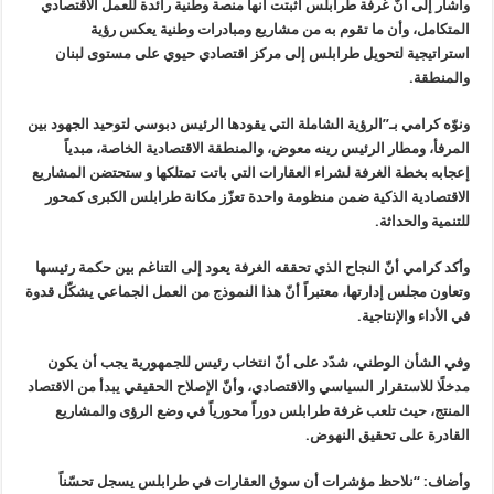
وأشار إلى أنّ غرفة طرابلس أثبتت أنها منصة وطنية رائدة للعمل الاقتصادي
المتكامل، وأن ما تقوم به من مشاريع ومبادرات وطنية يعكس رؤية
استراتيجية لتحويل طرابلس إلى مركز اقتصادي حيوي على مستوى لبنان
والمنطقة
.
ونوّه كرامي بـ”الرؤية الشاملة التي يقودها الرئيس دبوسي لتوحيد الجهود بين
المرفأ، ومطار الرئيس رينه معوض، والمنطقة الاقتصادية الخاصة، مبدياً
إعجابه بخطة الغرفة لشراء العقارات التي باتت تمتلكها و ستحتضن المشاريع
الاقتصادية الذكية ضمن منظومة واحدة تعزّز مكانة طرابلس الكبرى كمحور
للتنمية والحداثة
.
وأكد كرامي أنّ النجاح الذي تحققه الغرفة يعود إلى التناغم بين حكمة رئيسها
وتعاون مجلس إدارتها، معتبراً أنّ هذا النموذج من العمل الجماعي يشكّل قدوة
في الأداء والإنتاجية
.
وفي الشأن الوطني، شدّد على أنّ انتخاب رئيس للجمهورية يجب أن يكون
مدخلًا للاستقرار السياسي والاقتصادي، وأنّ الإصلاح الحقيقي يبدأ من الاقتصاد
المنتج، حيث تلعب غرفة طرابلس دوراً محورياً في وضع الرؤى والمشاريع
القادرة على تحقيق النهوض
.
وأضاف: “نلاحظ مؤشرات أن سوق العقارات في طرابلس يسجل تحسّناً