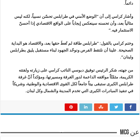
دائماً
.
وأشار كرامي إلى أن “الوضع الأمني في طرابلس تحسّن نسبياً، لكنه ليس
مثالياً بعد، وأن تحسنه سينعكس إيجاباً على الواقع الاقتصادي إذا أحسنّ
الاستثمار فيه
.”
وختم كرامي بالقول: “طرابلس طاقة لم تُعطَ حقها بعد، والاقتصاد هو البداية
الصحيحة. علينا أن نلتقط الفرص ونوحّد الجهود لبناء مستقبل يليق بطرابلس
ولبنان
“.
من جهته، شكر الرئيس توفيق دبوسي النائب كرامي على زيارته ولفتته
الكريمة، مثمّنًاً مواقفه الداعمة لدور الغرفة ومسيرتها، ومؤكداً أنّ غرفة
طرابلس الكبرى ستبقى بيتاً جامعاً لكل القوى الاقتصادية والوطنية، وشريكاً
في تنفيذ المبادرات الكبرى التي تخدم المدينة والشمال وكل لبنان
.
عن mcg