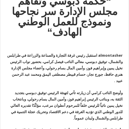
“
حكمة دبوسي وتفاهم
مجلس الإدارة سر نجاحها
ونموذج للعمل الوطني
الهادف
“
almontasher استقبل رئيس غرفة التجارة والصناعة والزراعة في طرابلس
والشمال، توفيق دبوسي، معالي النائب فيصل كرامي، بحضور نواب الرئيس
نخيل يمين وإبراهيم فوز، وأمين المال بسام رحولي، وأعضاء مجلس الإدارة
هنري حافظ، جورج نجار، حسام قبيطر مصطفى اليمق ومحمد عبد الرحمن
عبيد
.
وأوضح النائب كرامي أن زيارته تأتي لتهنئة الرئيس توفيق دبوسي بتجديد
الثقة به، وبنائب الرئيس إبراهيم فوز، وأمين المال بسام رحولي، وبانتخاب
نخيل يمين نائباً للرئيس خلفاً للمرحوم أنطوان مرعب، مؤكّدًا تقديره العالي
للدور الوطني الذي تؤديه الغرفة في دعم الاقتصاد وتحريك عجلة التنمية في
طرابلس والشمال ولبنان عموماً
.