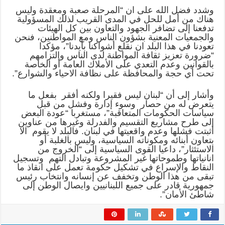
وشدد فضل الله على ان “المرحلة صعبة ومعقدة وليس
هناك من أمل للحل في المدى القريب لذلك المسؤولية
تدفعنا إلى تضافر الجهود والتعاون بين كل الهيئات
والجمعيات المعنية بشؤون الناس ومع المواطنين، فنحن
تعودنا في هذا البلد ان نقلع أشواكنا بأيدنا”، مؤكدا
“ضرورة تعزيز ثقافة المواطنة لدى الناس والتزامهم
بالقوانين وعدم التعدي على الأملاك العامة أو الخاصة
تحت أي حجة والمحافظة على نظافة الاحياء والشوارع”.
وأشار إلى أن “لبنان ليس فقيرا ولكنه أفقر بفعل ما
يتعرض له من حصار وسوء إدارة وفشل من قبل
سياسات الحكومات المتعاقبة”، مستغربا “عودة البعض
إلى طرح مشاريع التقسيم والفدرلة وغيرها من عناوين
أثبتت فشلها وعدم واقعيتها في لبنان. فالبلد لا يقوم الا
بتعاون أبنائه ومكوناته السياسية، وليس بالغلبة أو
الاستئثار”، داعيا القوى السياسية إلى “الخروج من
انانياتها وطموحاتها غير المشروعة وتبادل التهم وتسجيل
النقاط والإسراع في تشكيل حكومة تعمل على انقاذ ما
تبقى من هذا الوطن وتخفف عن إنسانه وانتخاب رئيس
جمهورية قادر على جميع اللبنانيين وايصال الوطن إلى
شاطئ الأمان”.