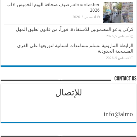
almontasher:رصيف صحافة اليوم الخميس 6 اب
2026
أغسطس 5, 2026
كركي يدعو المضمونين للاستفادة، فوراً، من قانون تعليق المهل
أغسطس 5, 2026
الرابطة المارونية تتسلم مساعدات انسانية لتوزيعها على القرى
المسيحية الحدودية
أغسطس 5, 2026
contact us
للإتصال
info@almontasher