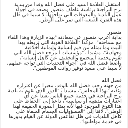
استقبل العلامة السيد علي فضل الله وفدا من بلدية
برج البراجنة برئاسة عاطف منصور وضعه في أجواء
عمل البلدية والمعوقات التي تواجهها، لا سيما في ظل
هذه الفترة الصعبة التي تمر على الوطن.
منصور
بداية اعرب منصور عن سعادته “بهذه الزيارة وهذا اللقاء
مع سماحته”، مؤكدا “العلاقة القوية التي تربطه بهذا
البيت وما يمثله من قيم إنسانية وإيمانية أخلاقية
وجهادية”، مشيدا بـ”مؤسسات المرجع فضل الله التي
تقوم بخدمة المجتمع والتخفيف عن كاهل إنسانه”،
واضعاً فضل الله في “أجواء التحديات التي تواجه عملهم،
لا سيما على صعيد توفير رواتب الموظفين”.
فضل الله
من جهته رحب فضل الله بالوفد، معبرا عن اعتزازه
وثقته “بهذا المجلس”، مشيدا بـ”الدور الذي تقوم به بلدية
برج البراجنة في خدمة جميع الناس بعيدا عن أي
اعتبارات مذهبية أو سياسية”، داعيا إلى “الحفاظ على
هذا التنوع الموجود فيها لأنه يمثل الصورة الحقيقة لهذا
الوطن”، لافتا إلى “المسؤوليات الجسام الملقاة على
كاهل البلديات في ظل تقاعس الدولة عن القيام بدورها
في خدمة مواطنيها”.