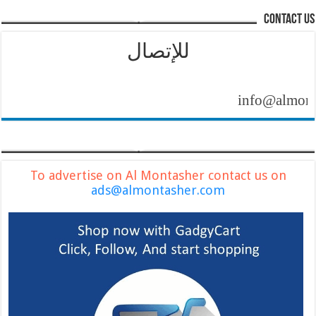
contact us
للإتصال
info@almontashe
To advertise on Al Montasher contact us on
ads@almontasher.com