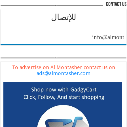
contact us
للإتصال
info@almontasher.
To advertise on Al Montasher contact us on
ads@almontasher.com