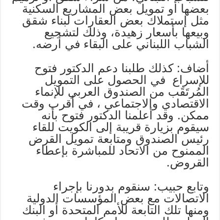
بعضها أو تمويل بعض المشاريع السكنية
مثل إستملاك بعض العقارات لبناء شقق
وبيعها بأسعار زهيدة، وذلك لتشجيع
الشباب اللبناني على البقاء في أرضه.
أضاف: كذلك طلبنا دعم الدكتور فتوح
للإسراع في الحصول على التمويل
المُرتَقَب من الصندوق العربي للإنماء
الاقتصادي والاجتماعي ، في أقرب وقت
ممكن. وقد أعلمنا الدكتور فتوح بأنه
سيقوم بزيارة قريبة إلى الكويت للقاء
رئيس الصندوق ومتابعة تمويل القرض
الممنوح من الاتحاد للمباشرة بإعطاء
القروض.
وتابع حبيب: سنقوم بدورنا بإجراء
الاتصالات مع بعض المؤسسات الدولية
ومنها تلك التابعة للأمم المتحدة أو البنك