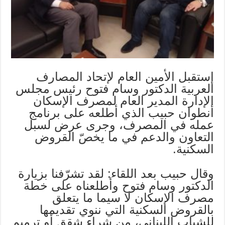
إستقبل الأمين العام لإتحاد المصارف
العربية الدكتور وسام فتوح رئيس مجلس
الإدارة المدير العام لمصرف الإسكان
أنطوان حبيب الذي أطلعه على برنامج
عمله في المصرف، وجرى عرض لسبل
التعاون والدعم في ما يخصّ القروض
السكنية.
وقال حبيب بعد اللقاء: لقد تشرّفنا بزيارة
الدكتور وسام فتوح وأطلعناه على خطة
مصرف الإسكان لا سيما ما يتعلق
بالقروض السكنية التي ننوي تقديمها
للشباب اللبناني، من شراء شقق أو ترميم