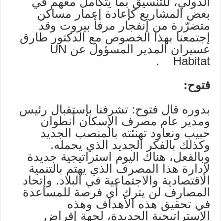
الدولي، للتنسيق بما يتكامل معهم في
بعض المشاريع كإعادة إعمار مساكن
متضرّرة من إنفجار مرفأ بيروت وقد
إجتمعنا بهذا الخصوص مع الدكتور طارق
عسيران المدير المسؤول عن UN
Habitat .
فتوح:
بدوره قال فتوح: تشرفنا بإستقبال رئيس
ومدير عام مصرف الإسكان أنطوان
حبيب ونعاود تهنئته بالمنصب الجديد
وكذلك بالفكر الجديد الذي يحمله.
وبالفعل، هناك اليوم استراتيجية جديدة
لإدارة هذا المصرف الذي يهتم بالتنمية
الاقتصادية والاجتماعية في البلاد. وإتحاد
المصارف لن يترك أي فرصة للمساعدة
في تحقيق هذه الأهداف وهذه
الاستراتيجية الجديدة، لجهة إقراض