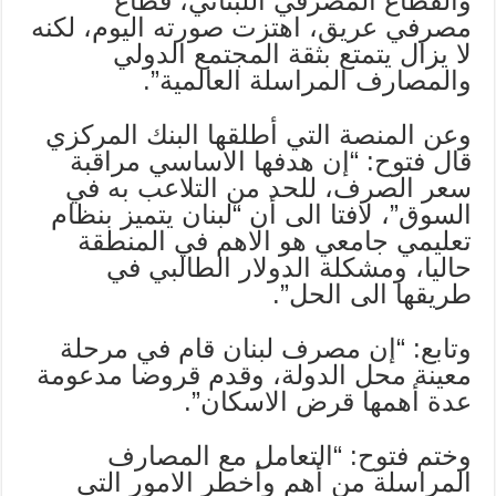
والقطاع المصرفي اللبناني، قطاع
مصرفي عريق، اهتزت صورته اليوم، لكنه
لا يزال يتمتع بثقة المجتمع الدولي
والمصارف المراسلة العالمية”.
وعن المنصة التي أطلقها البنك المركزي
قال فتوح: “إن هدفها الاساسي مراقبة
سعر الصرف، للحد من التلاعب به في
السوق”، لافتا الى أن “لبنان يتميز بنظام
تعليمي جامعي هو الاهم في المنطقة
حاليا، ومشكلة الدولار الطالبي في
طريقها الى الحل”.
وتابع: “إن مصرف لبنان قام في مرحلة
معينة محل الدولة، وقدم قروضا مدعومة
عدة أهمها قرض الاسكان”.
وختم فتوح: “التعامل مع المصارف
المراسلة من أهم وأخطر الامور التي