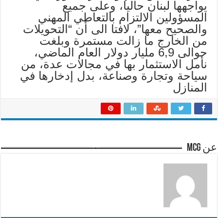
يواجهها لبنان حاليا، وعلى جميع
المسؤولين الالتزام بالتعاطي المهني
والصحيح معها”، لافتا الى أن “التحويلات
من الخارج ما زالت مستمرة وبلغت
حوالى 6,9 مليار دولار العام الماضي،
نأمل الاستثمار بها في مجالات عدة، من
سياحة وتجارة وصناعة، بدل إدخارها في
المنازل
عن mcg