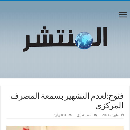
فتوح:لعدم التشهير بسمعة المصرف
المركزي
مايو 3, 2021
اضف تعليق
881 زيارة