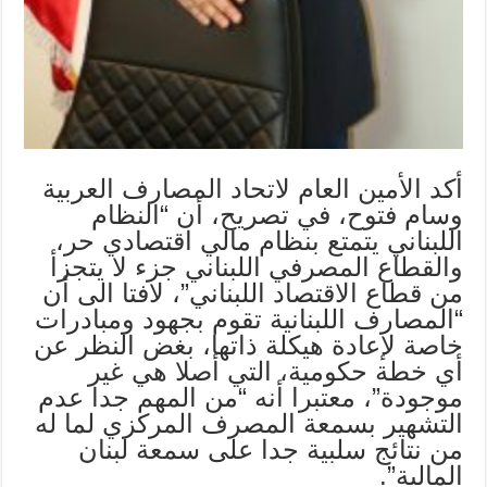
أكد الأمين العام لاتحاد المصارف العربية
وسام فتوح، في تصريح، أن “النظام
اللبناني يتمتع بنظام مالي اقتصادي حر،
والقطاع المصرفي اللبناني جزء لا يتجزأ
من قطاع الاقتصاد اللبناني”، لافتا الى أن
“المصارف اللبنانية تقوم بجهود ومبادرات
خاصة لإعادة هيكلة ذاتها، بغض النظر عن
أي خطة حكومية، التي أصلا هي غير
موجودة”، معتبرا أنه “من المهم جدا عدم
التشهير بسمعة المصرف المركزي لما له
من نتائج سلبية جدا على سمعة لبنان
المالية”.