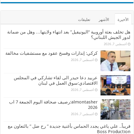
الأخيرة
الأشهر
تعليقات
هل تخلف بعثة أوروبية “اليونيفيل” بعد انتهاء ولايتها… وهل من ضمانة
لدور الجيش اللبناني؟
أغسطس 7, 2026
كركي: إنذارات وفسخ عقود مع مستشفيات مخالفة
أغسطس 7, 2026
عربيد دعا حيدر الى لقاء تشاركي في المجلس
الاقتصادي:سوق العمل في لبنان
أغسطس 7, 2026
almontasher:رصيف صحافة اليوم الجمعة 7 اب
2026
أغسطس 7, 2026
قريباً.. علي ياغي يجدد الحماس بأغنية جديدة ” رح ضل ” بالتعاون مع
Boss Production