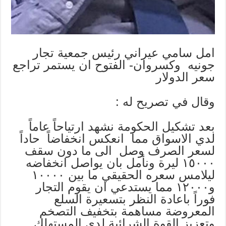
امل سامي عيراني رئيس جمعية تجار
جونيه وكسروان- الفتوح ان يستمر تراجع
سعر الدولار
وقال في تصريح له :
بعد تشكيل الحكومة نشهد ارتياحاً عاماً
لدي الاسواق مما انعكس انخفاضاً حاداً
لسعر الصرف وصل الى ما دون سقف
١٥٠٠٠ ليرة ونأمل بان يواصل انخفاضه
ليلامس سعره الحقيقي ما بين ١٠٠٠٠
و١٢٠٠٠ مما يستدعي ان يقوم التجار
فوراً باعادة النظر بتسعيرة السلع
المعروضة مساهمة بتخفيف التصخم
وتعزيز القوة الشرائية لدى المستهلك