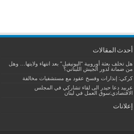
أحدث المقالات
هل تخلف بعثة أوروبية “اليونيفيل” بعد انتهاء ولايتها… وهل
من ضمانة لدور الجيش اللبناني؟
كركي: إنذارات وفسخ عقود مع مستشفيات مخالفة
عربيد دعا حيدر الى لقاء تشاركي في المجلس
الاقتصادي:سوق العمل في لبنان
إعلانات