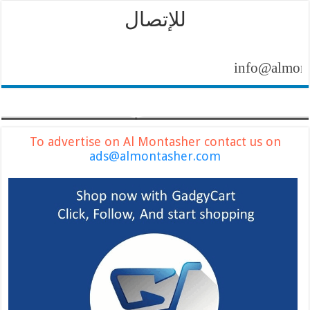
للإتصال
info@almontashe
To advertise on Al Montasher contact us on
ads@almontasher.com