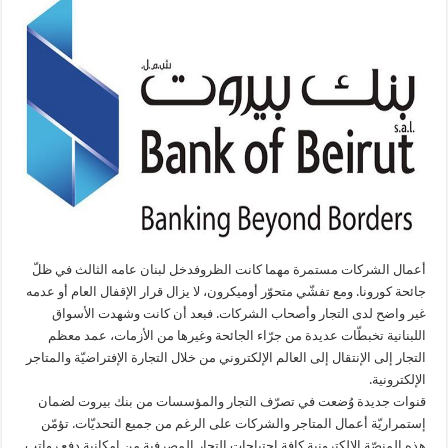
أعمال الشركات مستمرة مهما كانت الظروفدخل لبنان عامه الثالث في ظلّ
جائحة كورونا. ومع تفشّي متحوّر أوميكرون، لا يزال قرار الإقفال العام أو عدمه
غير واضح لدى التجار وأصحاب الشركات. فبعد أن كانت وشهدت الأسواق
اللبنانية تخبطّات عديدة من جرّاء الجائحة وغيرها من الأزمات، عمد معظم
التجار إلى الإنتقال إلى العالم الإلكتروني من خلال التجارة الإفتراضيّة والمتاجر
الإلكترونية.
قنوات جديدة وُضعت في تصرّف التجار والمؤسسات من بنك بيروت لضمان
إستمراريّة أعمال المتاجر والشركات على الرغم من جميع التحديّات. تؤمّن
هذه المنصّة الإلكترونية كافة احتياجات التجار المصرفية من إمكانية دفع رواتب