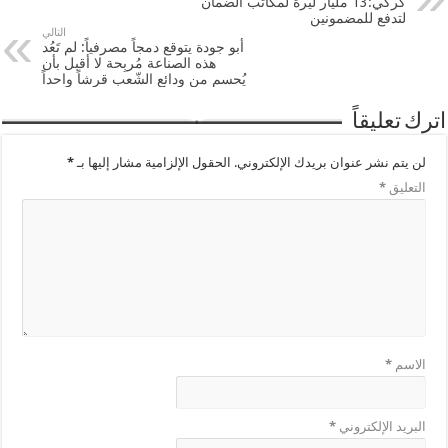
كركي:13 مليار ليرة لمكاتب الضمان
لتدفع للمضمونين
التالي
أبو جودة يتوقع دمجاً مصرفياً: لم تَعُد
هذه الصناعة مُربِحة لا أقبل بأن
يُحسم من ودائع الشّعب قرشاً واحداً
اترك تعليقاً
لن يتم نشر عنوان بريدك الإلكتروني.
الحقول الإلزامية مشار إليها بـ
*
التعليق
*
الاسم
*
البريد الإلكتروني
*