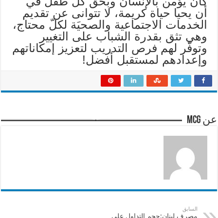
كان يؤمن بالإنسان وبحق كل طفل في
أن يحيا حياة كريمة، لا تتوانى عن تقديم
الخدمات الاجتماعية والصحيَة لكلّ محتاج،
وهي تثق بقدرة الشباب على التغيير
وتوفّر لهم فرص التدريب لتعزيز إمكاناتهم
وإعدادهم لمستقبل أفضل!
عن mcg
السابق
مصرف لبنان:حجم التداول على