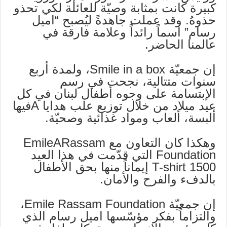
كبيرة كانت بمثابة وصيّة للعائلة لكي تحذو
حذوهُ. وقد عملت جاهدةً ليُصبح “اميل
رسام” اسماً رائداً وعلامة فارقة في
عالمنا الحاضر.
إن جمعيّة Smile in a box، ولمدة أربع
سنوات متتالية، نجحت في رسم
الإبتسامة على وجوه أطفال لبنان في كل
عيد ميلاد من خلال توزيع علب هدايا Aفيها
ألبسة، ألعاب ومواد غذائية وصحيّة.
وهكذا كان التعاون مع EmileARassam
Foundation التي قدّمت في هذا العيد
1500 T-shirt إيماناً منها بحق الأطفال
بالدفء والفرح والأمان.
إن جمعيّة Emile Rassam Foundation،
والتزاماً بفكر مؤسّسها اميل رسام الذي