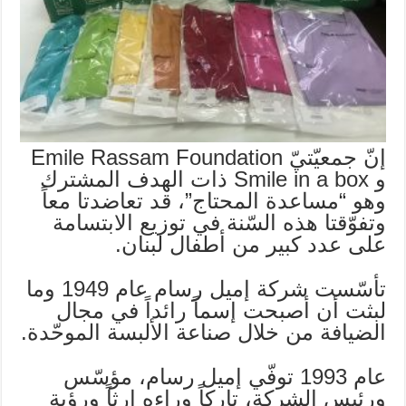
إنّ جمعيّتيّ Emile Rassam Foundation
و Smile in a box ذات الهدف المشترك
وهو “مساعدة المحتاج”، قد تعاضدتا معاً
وتفوّقتا هذه السّنة في توزيع الابتسامة
على عدد كبير من أطفال لبنان.
تأسّست شركة إميل رسام عام 1949 وما
لبثت أن أصبحت إسماً رائداً في مجال
الضيافة من خلال صناعة الألبسة الموحّدة.
عام 1993 توفّي إميل رسام، مؤسّس
ورئيس الشركة، تاركاً وراءه إرثاً ورؤية