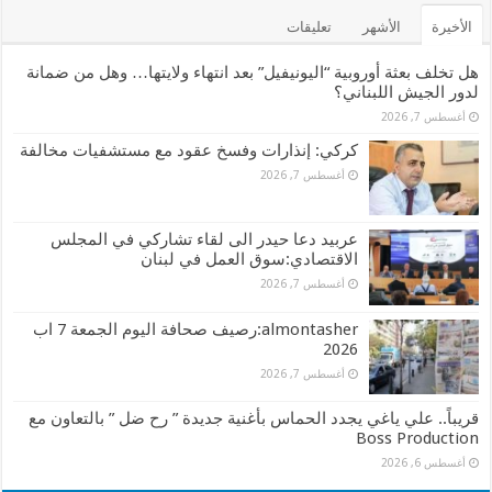
الأخيرة
الأشهر
تعليقات
هل تخلف بعثة أوروبية “اليونيفيل” بعد انتهاء ولايتها… وهل من ضمانة
لدور الجيش اللبناني؟
أغسطس 7, 2026
كركي: إنذارات وفسخ عقود مع مستشفيات مخالفة
أغسطس 7, 2026
عربيد دعا حيدر الى لقاء تشاركي في المجلس
الاقتصادي:سوق العمل في لبنان
أغسطس 7, 2026
almontasher:رصيف صحافة اليوم الجمعة 7 اب
2026
أغسطس 7, 2026
قريباً.. علي ياغي يجدد الحماس بأغنية جديدة ” رح ضل ” بالتعاون مع
Boss Production
أغسطس 6, 2026