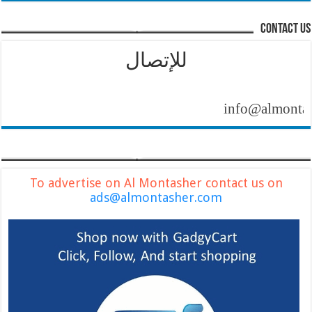
contact us
للإتصال
info@almontasher.com
To advertise on Al Montasher contact us on
ads@almontasher.com