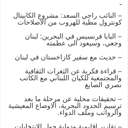
– النائب راجي السعد: مشروع الكابيتال
كونترول مطية للهروب من الاصلاحات
– البابا فرنسيس في البحرين: لبنان
وجعي، وسيعود الى عظمته
– حديث مع سفير كازاخستان في لبنان
– قراءة فكرية عن الثغرات الثقافية
والمجتمعية للكيان اللبناني مع الكاتب
نصري الصايغ
– تحقيقات محلية عن مرحلة ما بعد
ترسيم الحدود البحرية، الاوضاع المعيشية
والرواتب وملف الدواء.
– تقارير اقليمية ودولية حول الانتخابات