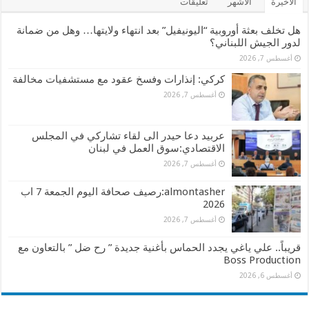
الأخيرة
الأشهر
تعليقات
هل تخلف بعثة أوروبية “اليونيفيل” بعد انتهاء ولايتها… وهل من ضمانة
لدور الجيش اللبناني؟
أغسطس 7, 2026
كركي: إنذارات وفسخ عقود مع مستشفيات مخالفة
أغسطس 7, 2026
عربيد دعا حيدر الى لقاء تشاركي في المجلس
الاقتصادي:سوق العمل في لبنان
أغسطس 7, 2026
almontasher:رصيف صحافة اليوم الجمعة 7 اب
2026
أغسطس 7, 2026
قريباً.. علي ياغي يجدد الحماس بأغنية جديدة ” رح ضل ” بالتعاون مع
Boss Production
أغسطس 6, 2026