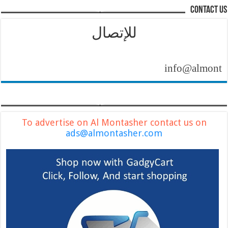
contact us
للإتصال
info@almontasher.c
To advertise on Al Montasher contact us on
ads@almontasher.com