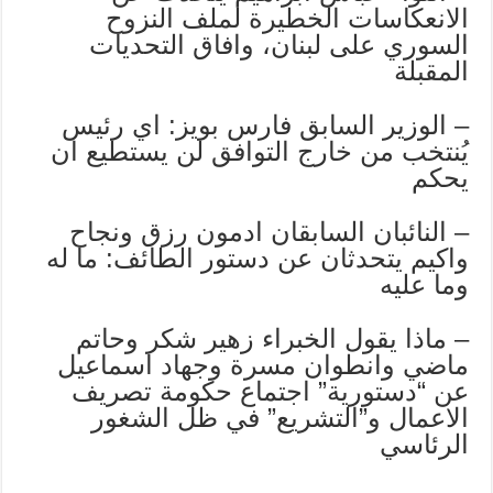
الانعكاسات الخطيرة لملف النزوح
السوري على لبنان، وافاق التحديات
المقبلة
– الوزير السابق فارس بويز: اي رئيس
يُنتخب من خارج التوافق لن يستطيع ان
يحكم
– النائبان السابقان ادمون رزق ونجاح
واكيم يتحدثان عن دستور الطائف: ما له
وما عليه
– ماذا يقول الخبراء زهير شكر وحاتم
ماضي وانطوان مسرة وجهاد اسماعيل
عن “دستورية” اجتماع حكومة تصريف
الاعمال و”التشريع” في ظل الشغور
الرئاسي