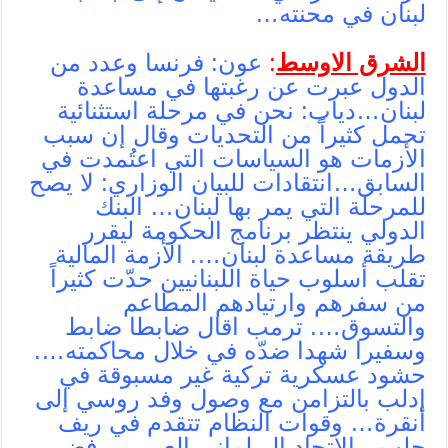
لبنان في محنته…
الشرق الاوسط
:
عون: فرنسا وعدد من
الدول عبرت عن رغبتها في مساعدة
لبنان…دياب: نحن في مرحلة استثنائية
تحمل كثيراً من التحديات وقال إن سبب
الأزمات هو السياسات التي اعتُمدت في
السابق…انتقادات للبيان الوزاري: لا يصح
للمرحلة التي يمر بها لبنان… البنك
الدولي ينتظر برنامج الحكومة ليقرر
طريقة مساعدة لبنان…. الأزمة المالية
تقلب أسلوب حياة اللبنانيين حدّت كثيراً
من سفرهم وارتيادهم المطاعم
والتسوق…. ترمب اقال ضابطا ضابط
وسفيرا شهدا ضدّه في خلال محاكمته….
حشود عسكرية تركية غير مسبوقة في
إدلب بالتزامن مع وصول وفد روسي إلى
أنقرة… وقوات النظام تتقدم في ريف
حلب…الاتحاد البرلماني العربي يرفض