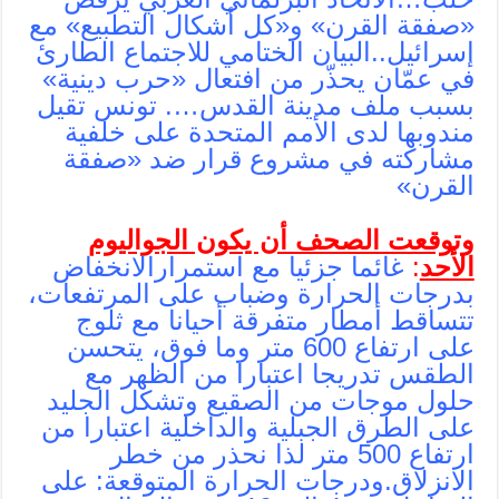
«صفقة القرن» و«كل أشكال التطبيع» مع
إسرائيل..البيان الختامي للاجتماع الطارئ
في عمّان يحذّر من افتعال «حرب دينية»
بسبب ملف مدينة القدس…. تونس تقيل
مندوبها لدى الأمم المتحدة على خلفية
مشاركته في مشروع قرار ضد «صفقة
القرن»
وتوقعت الصحف أن يكون الجواليوم
الأحد
:
غائما جزئيا مع استمرارالانخفاض
بدرجات الحرارة وضباب على المرتفعات،
تتساقط أمطار متفرقة أحيانا مع ثلوج
على ارتفاع 600 متر وما فوق، يتحسن
الطقس تدريجا اعتبارا من الظهر مع
حلول موجات من الصقيع وتشكل الجليد
على الطرق الجبلية والداخلية اعتبارا من
ارتفاع 500 متر لذا نحذر من خطر
الانزلاق.ودرجات الحرارة المتوقعة: على