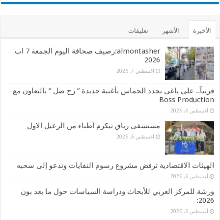
الأخيرة
الأشهر
تعليقات
almontasher:رصيف صحافة اليوم الجمعة 7 اب
2026
أغسطس 7, 2026
قريباً.. علي ياغي يجدد الحماس بأغنية جديدة ” رح ضل ” بالتعاون مع
Boss Production
أغسطس 6, 2026
مستشفى رياق تيكرم أطباء من الرعيل الاول
أغسطس 6, 2026
الهيئات الاقتصادية ترفض مشروع رسوم النفايات وتدعو إلى سحبه
أغسطس 6, 2026
ورشة للمركز العربي للأبحاث ودراسة السياسات حول ما بعد بون
2026:
أغسطس 6, 2026