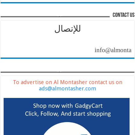
contact us
للإتصال
info@almontasher.co
To advertise on Al Montasher contact us on
ads@almontasher.com