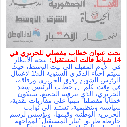
تحت عنوان خطاب مفصلي للحريري في
14 شباط
قالت المستقبل:
تتجه الأنظار
في الأيام المقبلة إلى بيت الوسط، حيث
سيتم إحياء الذكرى السنوية الـ15 لاغتيال
الرئيس الشهيد رفيق الحريري ورفاقه،
في وقت عُلِم أن خطاب الرئيس سعد
الحريري، الذي يترقبه الجميع، سيكون
خطاباً مفصلياً” مبنياً على مقاربات نقدية،
سياسية وتنظيمية، تستند إلى ثوابت
الحريرية الوطنية وقيمها، وتؤسس لرسم
خارطة طريق “تيار المستقبل” لمواجهة