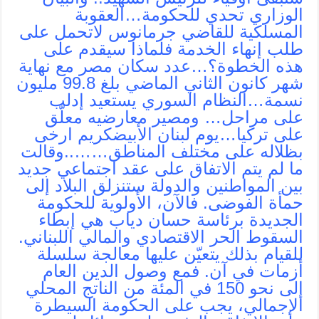
الوزاري تحدي للحكومة…العقوبة
المسلكية للقاضي جرمانوس لاتحمل على
طلب إنهاء الخدمة فلماذا سيقدم على
هذه الخطوة؟…عدد سكان مصر مع نهاية
شهر كانون الثاني الماضي بلغ 99.8 مليون
نسمة…النظام السوري يستعيد إدلب
على مراحل… ومصير معارضيه معلّق
على تركيا…يوم لبنان الأبيضكريم ارخى
بظلاله على مختلف المناطق……..وقالت
ما لم يتم الاتفاق على عقد اجتماعي جديد
بين المواطنين والدولة ستنزلق البلاد إلى
حمأة الفوضى. فالآن، الأولوية للحكومة
الجديدة برئاسة حسان دياب هي إبطاء
السقوط الحر الاقتصادي والمالي اللبناني.
للقيام بذلك يتعيّن عليها معالجة سلسلة
أزمات في آن. فمع وصول الدين العام
إلى نحو 150 في المئة من الناتج المحلي
الإجمالي، يجب على الحكومة السيطرة