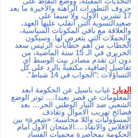
التحديات المقبلة، ووضع النقاط على
حروف التطورات الراهنة والأخيرة ما بعد
17 تشرين الأول، ولا سيما على
صعيدالتسوية التي أنقلب عليها العهد،
والعلاقة مع باقي المكونات السياسية،
والحملات التي يتعرض لها. وسيكون
الخطاب من أهم خطابات الرئيس سعد
الحريري في الـ 15 سنة الماضية، من
دون أن تقدم مصادر بيت الوسط اي
تفاصيل إضافية، مكتفيةً بالرد على كل
التساؤلات :”الجواب في 14 شباط”.
الديار
:
غياب باسيل عن الحكومة ابعد
المعلومات عن قصر بعبدا…. توتر الوضع
الشعبي ضد التيار الوطني الحر… بعد
فضائح تهريب الاموال وتقاذف
المسؤوليات واللا محاسبة: «شعرة» بين
الافلاس والانقاذ….الامتحان الأول أمام
الحكومة بمحاصرة محميات الفساد