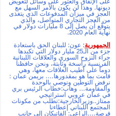
على الإنفاق والعثور على وسائل لتعويض
ديونها. وهذا لن يكون بالأمر السهل مع
العجز في ميزان المدفوعات الذي يتغذى
من العجز التجاري المتواصل، والذي
يتوقّع أن يصل إلى 8 مليارات دولار في
نهاية العام 2020.
الجمهورية
:
عون: للبنان الحق باستعادة
جزء من الـ25 مليار دولار التي تكبدها
جراء النزوح السوري والعلاقات اللبنانية
الفرنسية راسخة وثابتة، ونحن حافظنا
دوماً على أطيب العلاقات معها، وهي
قامت بما هو بمقدورها…. بريمن عمان :
نرفض التوطين ونوصي بالوحدة
والمقاومة… وهاب:خطاب الرئيس بري
في عمان عروبي استراتيجي
ممتاز..وزيرالخارجية:نطلب من مكونات
المجتمع اللبناني إعطاءنا
فرصة….الراعي: الفاتيكان إلى جانب