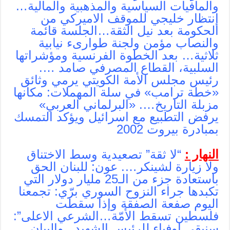
والمافيات السياسية والمذهبية والمالية…
إنتظار خليجي للموقف الاميركي من
الحكومة بعد نيل الثقة…الجلسة قائمة
والنصاب مؤمن ولجنة طوارىء نيابية
ثلاثية… بعد الخطوة الفرنسية ومؤشراتها
السلبية، القطاع المصرفي صامد ….
رئيس مجلس الأمة الكويتي يرمي وثائق
«خطة ترامب» في سلة المهملات: مكانها
مزبلة التاريخ…. «البرلماني العربي»
يرفض التطبيع مع اسرائيل ويؤكد التمسك
بمبادرة بيروت 2002
النهار :
“لا ثقة” تصعيدية وسط الاختناق
ولا زيارة لشينكر…. عون: للبنان الحق
باستعادة جزء من الـ25 مليار دولار التي
تكبدها جراء النزوح السوري برّي: تجمعنا
اليوم صفعة الصفقة وإذا سقطت
فلسطين تسقط الأمّة…الشرعي الاعلى”:
سنبقى اوفياء للرئيس الشهيد.. والبيان