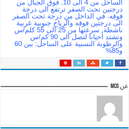
الساحل من 4 الى 10. فوق الجبال من
درجتين تحت الصفر ترتفع الى درجة
فوقه. في الداخل من درجة تحت الصفر
الى درجتين فوقه والرياح جنوبية غربية
ناشطة. سرعتها من 25 الى 55 كلم/س
وتشتد أحيانا لتصل الى 90 كم/س
والرطوبة النسبية على الساحل: بين 60
و85%
عن mcg