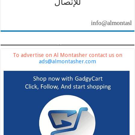
للإتصال
info@almontasher.com
To advertise on Al Montasher contact us on
ads@almontasher.com