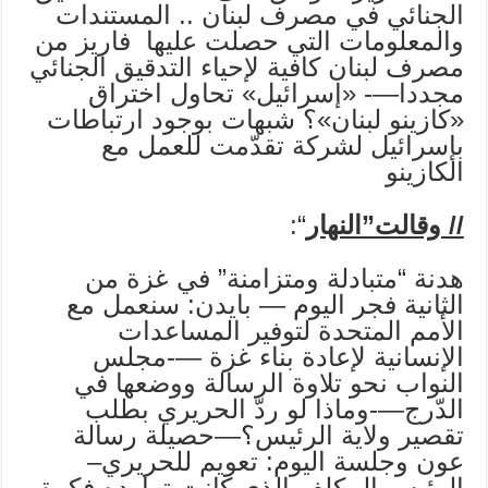
الجنائي في مصرف لبنان .. المستندات
والمعلومات التي حصلت عليها فاريز من
مصرف لبنان كافية لإحياء التدقيق الجنائي
مجددا—- «إسرائيل» تحاول اختراق
«كازينو لبنان»؟ شبهات بوجود ارتباطات
بإسرائيل لشركة تقدّمت للعمل مع
الكازينو
// وقالت”النهار
“:
هدنة “متبادلة ومتزامنة” في غزة من
الثانية فجر اليوم — بايدن: سنعمل مع
الأمم المتحدة لتوفير المساعدات
الإنسانية لإعادة بناء غزة —-مجلس
النواب نحو تلاوة الرسالة ووضعها في
الدّرج—-وماذا لو ردّ الحريري بطلب
تقصير ولاية الرئيس؟—حصيلة رسالة
عون وجلسة اليوم: تعويم للحريري–
الرئيس المكلف الذي كانت تراوده فكرة