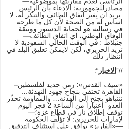
الرئاسي لعدم مقاربتها بموضوعية—
مصادرللجمهوربة: الادعاء بأن الرئيس
يريد ان يغير اتفاق الطائف والتنكر له، لا
اساس له من الصحة لأن كل ما طرحه
في رسالته هو لحماية الدستور ووثيقة
الوفاق الوطني، اي اتفاق الطائف—
جنبلاط : في الوقت الحالي السعودية لا
تريد الحريري، لكن لايمكن تعليق البلد في
انتظار ذلك
//”
الاخبار
“:
«سيف القدس»: زمن جديد لفلسطين–
القاهرة تحتفي بنجاح جهود التهدئة…
نتنياهو يجنح إلى الهدنة… والمقاومة تحذّر
العدو- اعتبارا من الساعة 2 فجر اليوم
توقف إطلاق نار في قطاع غزة؛—
لإمارات للحريري: لا تؤلّف الحكومة
—«ألفاريز» توافق على استئناف التدقيق