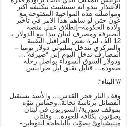
الاعتذار يبدو انه سيتشبث بتكليفه أكثر
ومواصلته هذه المواجهة المفتوحة مع
عون حتى لو ساهم هذا الامر في تأخير
ولادة الحكومة–إنطلاق عمل منصة
الصيرفة ومصرف لبنان يبدأ بيع الدولار بـ
12 الف ليرة بعض العراقيل التقنية
والمركزي يتدخل بمليوني دولار يوميا –
المصارف تدخل اليوم إلى “صيرفة”…
ودولار السوق السوداء يواصل رحلة
صعوده… قنابل تقلق ليل طرابلس
//”
البناء
“:
وقف النار فجر القدس… والأسد يستقبل
الفصائل برئاسة نخالة..وحماس تنوّه
بموقف سورية/ السوريون في لبنان
يصوّتون بكثافة للعودة… وفلتان
ميليشياويّ يصوّت بالبلطجة للتوطين-