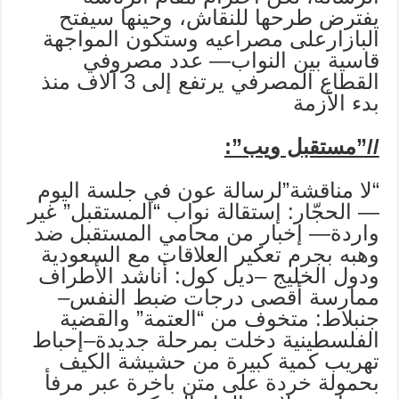
يفترض طرحها للنقاش، وحينها سيفتح
البازارعلى مصراعيه وستكون المواجهة
قاسية بين النواب— عدد مصروفي
القطاع المصرفي يرتفع إلى 3 آلاف منذ
بدء الأزمة
//”مستقبل ويب”:
“لا مناقشة”لرسالة عون في جلسة اليوم
— الحجّار: إستقالة نواب “المستقبل” غير
واردة— إخبار من محامي المستقبل ضد
وهبه بجرم تعكير العلاقات مع السعودية
ودول الخليج –ديل كول: أناشد الأطراف
ممارسة أقصى درجات ضبط النفس–
جنبلاط: متخوف من “العتمة” والقضية
الفلسطينية دخلت بمرحلة جديدة–إحباط
تهريب كمية كبيرة من حشيشة الكيف
بحمولة خردة على متن باخرة عبر مرفأ