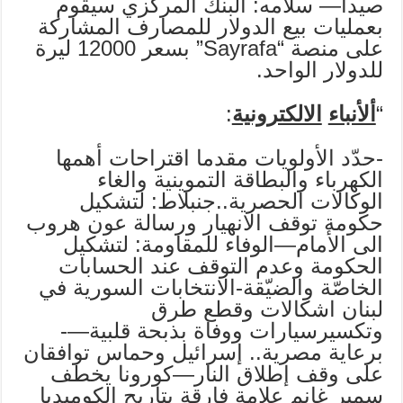
صيدا— سلامه: البنك المركزي سيقوم
بعمليات بيع الدولار للمصارف المشاركة
على منصة “Sayrafa” بسعر 12000 ليرة
للدولار الواحد.
“
ألأنباء
الالكترونية
:
-حدّد الأولويات مقدما اقتراحات أهمها
الكهرباء والبطاقة التموينية والغاء
الوكالات الحصرية..جنبلاط: لتشكيل
حكومة توقف الانهيار ورسالة عون هروب
الى الأمام—الوفاء للمقاومة: لتشكيل
الحكومة وعدم التوقف عند الحسابات
الخاصّة والضيّقة-الانتخابات السورية في
لبنان اشكالات وقطع طرق
وتكسيرسيارات ووفاة بذبحة قلبية—-
برعاية مصرية.. إسرائيل وحماس توافقان
على وقف إطلاق النار—كورونا يخطف
سمير غانم علامة فارقة بتاريح الكوميديا