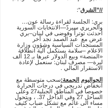
//”الشرق
“:
بري: الجلسة لقراءة رسالة عون…
والحريري سيردّ—الانتخابات السورية
أحدثت توتراً وفوضى في لبنان–بري
عرض مع عبد الصمد نجد آخر
المستجدات السياسية وشؤون وزارة
الاعلام –سلامة يستكمل آلية انطلاقة
«المنصة» وبيع الدولار عبرها بـ 12 ألف
ليرة— مصرف لبنان: سنعمل لإعادة
الاستقرار المالي .
الجواليوم
الجمعة:
سحب متوسطة مع
انخفاض تدريجي في درجات الحرارة
خصوصا في المناطق الجبلية27 وعلى
الساحل 27 وفي الداخل 37. ، ويتحول
مساء الى غائم مع تشكل ضباب كثيف