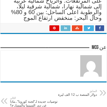
على المرتفعات. والرياح شمالية غربية
إلى شمالية نهارا، شمالية شرقية ليلا،
والرطوبة اعلى الساحل: بين 60 و 80%
وحال البحر: منخفض ارتفاع الموج
عن mcg
السابق
دولار المنصة ب 12 الف ليرة
التالي
توصيات جديدة لـ”لجنة كورونا”..ماذا
عن دور السينما والمسارح؟