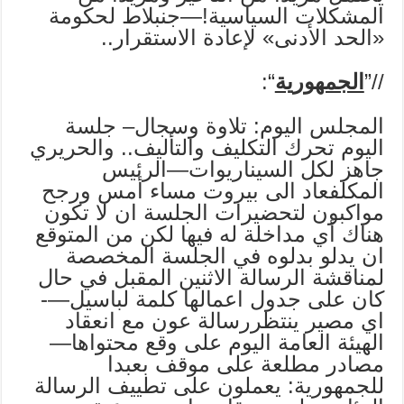
المشكلات السياسية!—جنبلاط لحكومة
«الحد الأدنى» لإعادة الاستقرار..
//”
الجمهورية
“:
المجلس اليوم: تلاوة وسجال– جلسة
اليوم تحرك التكليف والتأليف.. والحريري
جاهز لكل السيناريوات—الرئيس
المكلفعاد الى بيروت مساء أمس ورجح
مواكبون لتحضيرات الجلسة ان لا تكون
هناك أي مداخلة له فيها لكن من المتوقع
ان يدلو بدلوه في الجلسة المخصصة
لمناقشة الرسالة الاثنين المقبل في حال
كان على جدول اعمالها كلمة لباسيل—-
اي مصير ينتظررسالة عون مع انعقاد
الهيئة العامة اليوم على وقع محتواها—
مصادر مطلعة على موقف بعبدا
للجمهورية: يعملون على تطييف الرسالة