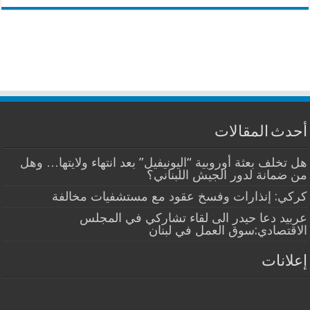
أحدث المقالات
هل تخلف بعثة أوروبية “اليونيفيل” بعد انتهاء ولايتها… وهل
من ضمانة لدور الجيش اللبناني؟
كركي: إنذارات وفسخ عقود مع مستشفيات مخالفة
عربيد دعا حيدر الى لقاء تشاركي في المجلس
الاقتصادي:سوق العمل في لبنان
إعلانات