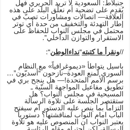
جنبلاط: السعودية لا تريد الحريري فهل
يُقدِم على تضحية أم نعلّق البلد على هذه
العلاقة— اتصالات ومشاورات تصبّ في
إطار التهدئة والتخفيف من حدة أي توتر
محتمل في مجلس النواب للحفاظ على
الاستقرار والتوازن الداخلي”.
//
ونقرأ ما كتبته
“
نداءالوطن
“:
باسيل يتواطأ «ديموغرافياً» مع النظام
السوري لمنع العودة–نازحون “أسديّون”…
برسم الأمم المتحدة!— هل ينجح بري في
تطويق مفاعيل المواجهة السنّية ـ
المسيحية في مجلس النواب؟ هل
ستقتصر الجلسة على تلاوة الرسالة
التزاماً بما ينص عليه الدستور ام سيفتح
الباب امام النواب لمناقشتها؟ دستورياً
يعتبر النواب ان المنصوص عليه هو تلاوة
الرسالة، لكن احترام مقام الرئاسة