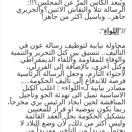
ويُبعد الكأس المرّ عن المجلس؟!!:
الرسالة تتلا والنقاش الاثنين؟والحريري
جاهز.. وباسيل اكثر من جاهز!
//”
اللواء
“:
محاولة نيابية لتوظيف رسالة عون في
التأليف.. تنسيق بين كتل التحرير والتنمية
والوفاء للمقاومة واللقاء الديمقراطي
وكتل أخرى، بالإضافة إلى الفرزلي،
لاحتواء التأزم، وجعل الرسالة الرئاسية
فرصة للاندفاع إلى تأليف الحكومة….
مصادر نيابية لـ«اللواء» : اغلب الكتل
الاساسية تميل الى تهدئة الجو وتأجيل
المناقشة لحين ايجاد الرئيس بري مخرجاً،
ربما يكون بتوصية او قرار للمعنيين
بتشكيل الحكومة بحل العقد القائمة
وليس اكثر من ذلك، لأن وضع البلاد لا
يحتمل مزيدا من التأخير ومزيداً من