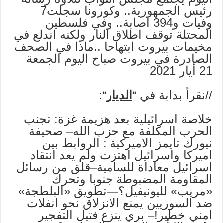
رئيس الجمهورية.. وكورونا سجلت7
وفيات و394 اصابة.. وفي فلسطين
المحتلة توقف اطلاق النار ولكنه اندلع في
مخيمات بيروت ابتهاجا ..ماذا في الصحف
الصادرة في بيروت صباح اليوم الجمعة
21 أيار 2021
//نقرأ بدابة في “
الديار
“:
خلاصة اسرائيلية بعد هزيمة غزة: تجنب
الحرب المكلفة مع حزب الله– صحيفة
نيورك تايمز الاميركية : الروابط بين
اميركا واسرائيل اهتزت ولم يعد انتقاد
اسرائيل معاداة للسامية–قلق من رسائل
المقاومة المضبوطة جنوبا وتحرك
«مريب» لليونيفيل؟—تطويق «البلطجة»
ضد السوريين يمنع الانزلاق نحو انفلات
امني خطير!– بري ينزع فتيل التفجير