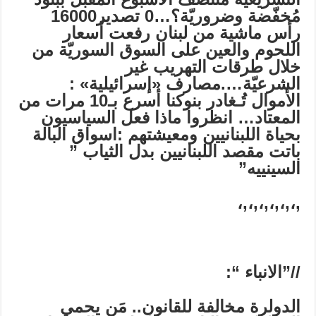
مُخفّضة وضروريّة؟…0
تصدير16000
رأس ماشية من لبنان رفعت أسعار
اللحوم والعين على السوق السوريّة من
خلال طرقات التهريب غير
الشرعيّة….
مصارف «إسرائيلية» :
الأموال تُـغادر بنوكنا أسرع بـ10 مرات من
المعتاد…
انظروا ماذا فعل السياسيون
بحياة اللبنانيين ومعيشتهم
:
اسواق البالة
باتت مقصد اللبنانيين بدل الثياب ”
السينييه”
,،,،,،,،,،,،
//”الانباء “:
الدولرة مخالفة للقانون.. مَن يحمي