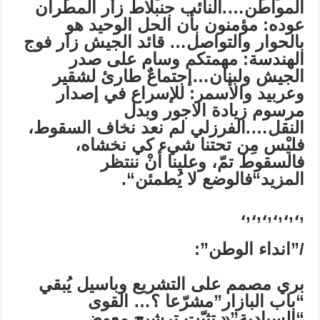
المواطن….النائب جنبلاط زار المطران
عوده: مؤمنون بأن الحل الوحيد هو
بالحوار والتواصل…
قائد الجيش زار فوج
الهندسة: مهمتكم وسام على صدر
الجيش ولبنان…إجتماعٌ طارئ لشقير
وعربيد والأسمر: للإسراع في إصدار
مرسوم زيادة الاجور وبدل
النقل….الفرزلي لم نعد نخاف السقوط،
فليْس مِن تحتنا شيء كي نخشاه،
فالسقوط تمّ، وعلينا أنْ ننتظر
المزيد
“
فالوضع لا يُطمئن
“.
,،,،,،,،,،,،
/”انداء الوطن”:
بري
مصمم على التشريع
وباسيل يُبقي
“باب البازار”مشرّعا
؟…
القوى
“السيادية”« تثبّت
ترشيح معوض