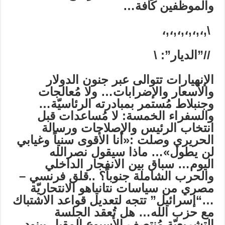
والموظفين كافة…
\,،,،,،,،,،,،
//”الديار”:
\
الإنهيارات تتوالى عبر جنون الدولار
والأسعار والإضرابات… ولا مُعالجات
و
جنبلاط مُستمر بمبادرته الرئاسيّة…
والسفراء الخمسة: لا مُساعدات قبل
انتخاب الرئيس والإصلاحات
و
رسالة
الحريري وصلت :«أنا الأقوى سنياً وغيابي
لن يطول»… ماذا سيقول نصرالله
اليوم…
سباق بين الانفجار الداخلي
والحرب الشاملة جنوباً؟
..
قلق فرنسي –
مصري من سياسات نتانياهو الانتحاريّة
…
“إسرائيل” تتجه لتعديل قواعد الاشتباك
مع حزب الله…
هل تُعقد الجلسة
التشريعيّة مُنتصف الأسبوع المقبل ببنود