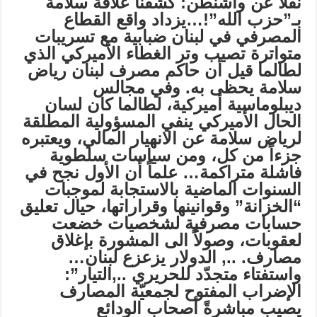
نقلاً عن واشنطن: كشفنا علاقة سلامة
بـ”حزب الله”!…يزداد واقع القطاع
المصرفي في لبنان ضبابية مع تسريبات
متواترة تصيب وتر الغطاء الأميركي الذي
لطالما قيل أن حاكم مصرف لبنان رياض
سلامة يحظى به
.
وفي مجالس
ديبلوماسية أميركية، لطالما كان لسان
الحال الأميركي ينفي المسؤولية المطلقة
لرياض سلامة عن الانهيار المالي، ويعتبره
جزءاً من كل، ومن سياسات سلطوية
فاشلة متراكمة…
علماً أن الأول نجح في
السنوات الماضية بالاستجابة لموجبات
“الخزانة” وقوانينها وقراراتها، حيال تعليق
حسابات مصرفية لشخصيات خضعت
لعقوبات، وصولاً الى المشورة بإغلاق
مصارف
.
..,
الدولار يزعزع لبنان…
واستفتاء متجدّد للحريري ..,
التيار”:
الإضراب المفتوح لجمعيّة المصارف
يصيب مباشرةً أصحاب الودائع