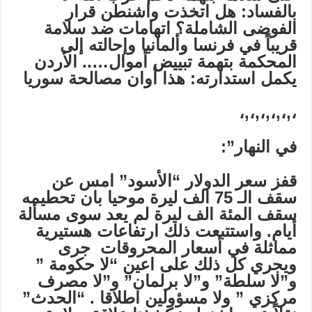
بالفساد: هل اتخذت واشنطن قرار
الفوضى الشاملة؟
اتهامات ضد سلامة
قريباً في فرنسا وألمانيا وإحالته إلى
المحكمة بتهمة تبييض أموال…..
الأردن
يكمل استدارته: هذا أوان مصالحة سوريا
،,،,،,،,،,،
في النهار”:
قفز سعر الدولار “الأسود” امس عن
سقف الـ 75 الف ليرة موحيا بان تحطيمه
سقف المئة الف ليرة لم يعد سوى مسألة
أيام. واستتبعت ذلك ارتفاعات هستيرية
مماثلة في أسعار المحروقات جرى
ويجري كل ذلك على اعين “لا حكومة ”
و”لا سلطة” و”لا برلمان” و”لا مصرف
مركزي ” ولا مسؤولين اطلاقا . “الحدث”