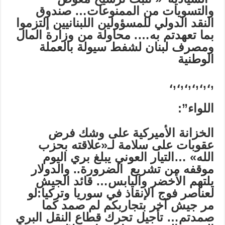
و
التسويات من الممنوعات…
صندوق
النقد الدولي للمسؤولين اللبنانيين إلتزموا
بما تعهدتم به….
محاولة من وزارة المال
ومصرف لبنان لشفط سيولة بالعملة
الوطنية
,،,،,،,،,،,،
اللواء”:
الخزانة الأميركية على وشك فرض
عقوبات على سلامة لـ«علاقته بحزب
الله
»
…التيار العوني يبلغ بري اليوم
موقفه من تشريع الضرورة.. والدولار
يلتهم الأخضر واليابس…
قائد الجيش
لعناصر
فوج
الإنقاذ
في سوريا
وتركيا
:
لو
مر جي
ش
آخر
بتجاربكم
لم صمد
كما
صمدت
م…
تأجيل تحرك قطاع النقل البري