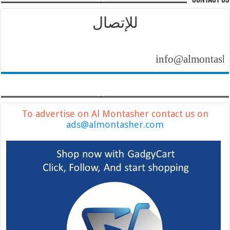
contact us
للإتصال
info@almontasher.com
To advertise on Al Montasher contact us on
ads@almontasher.com