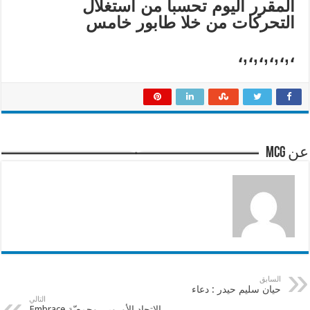
المقرر اليوم تحسبا من ا
ستغلال
التحركات
من
خلا
طابور
خام
س
،,،,،,،,،,،
عن mcg
السابق
حيان سليم حيدر : دعاء
التالي
الاتحاد الأوروبي وجمعيّة Embrace