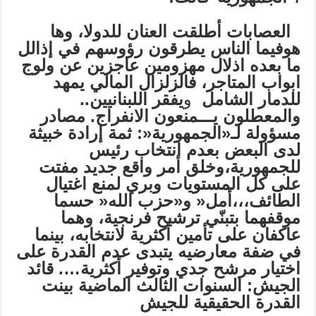
العصابات أطلقت العنان للدولا، وها
هوفيما الناس يطرقون رؤوسهم في إذالل
ما بعده
اذلال مهزومين عاجزين عن ولوج
ابواب المتاجر،
فالزلزال المالي يمهد
للدمار الشامل
و
يفقر اللبنانيين..
والمعطلون يـــمنعون الانفراج.
مصادر
مسؤولة لـ«الجمهورية
«:
ثمة إرادة خبيثة
لدى البعض بعدم انتخاب رئيس
للجمهورية،وخلق أمر واقع جديد مفتت
على كل المستويات وبري لمنع اغتيال
الطائف،،،أمل« و«حزب الله« حسما
موقفهما بتبنّي ترشيح
فرنجية، وهما
عاكفان
على تأمين أكثرية لانتخابه،
بينما
في ضفة معارضيه
يتبدى عدم القدرة على
اختيار
مرشح جدي وتوفير أكثرية….
قائد
الجيش: السنوات الثالث الماضية بينت
القدرة الحقيقية للجيش