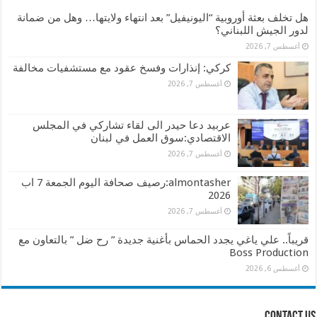
هل تخلف بعثة أوروبية “اليونيفيل” بعد انتهاء ولايتها… وهل من ضمانة
لدور الجيش اللبناني؟
أغسطس 7, 2026
كركي: إنذارات وفسخ عقود مع مستشفيات مخالفة
أغسطس 7, 2026
عربيد دعا حيدر الى لقاء تشاركي في المجلس
الاقتصادي:سوق العمل في لبنان
أغسطس 7, 2026
almontasher:رصيف صحافة اليوم الجمعة 7 اب
2026
أغسطس 7, 2026
قريباً.. علي ياغي يجدد الحماس بأغنية جديدة ” رح ضل ” بالتعاون مع
Boss Production
أغسطس 6, 2026