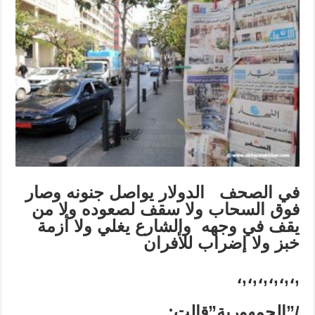
في الصحف الدولار يواصل جنونه و
صار
فوق السحاب ولا سقف لصعوده
ولا من
يقف في وجهه والشارع يغلي ولا أزمة
خبز ولا إضراب للأفران
،
,
،
,
،
,
،
,
،
,
،
,
/”الجمهورية”قالت: