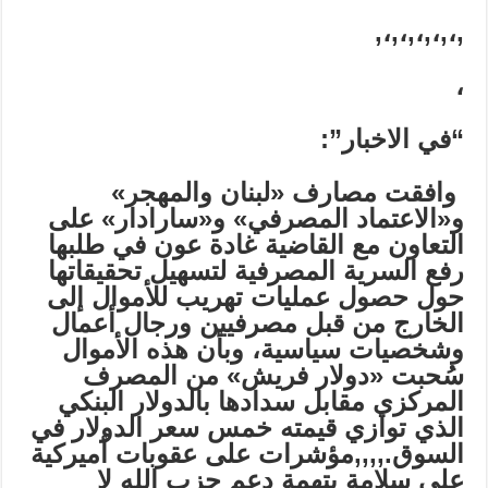
,،,،,،,،,،,
،
“في الاخبار”:
وافقت مصارف «لبنان والمهجر»
و«الاعتماد المصرفي» و«سارادار» على
التعاون مع القاضية غادة عون في طلبها
رفع السرية المصرفية لتسهيل تحقيقاتها
حول حصول عمليات تهريب للأموال إلى
الخارج من قبل مصرفيين ورجال أعمال
وشخصيات سياسية، وبأن هذه الأموال
سُحبت «دولار فريش» من المصرف
المركزي مقابل سدادها بالدولار البنكي
الذي توازي قيمته خمس سعر الدولار في
السوق.,,,,مؤشرات على عقوبات أميركية
على سلامة بتهمة دعم حزب الله لا