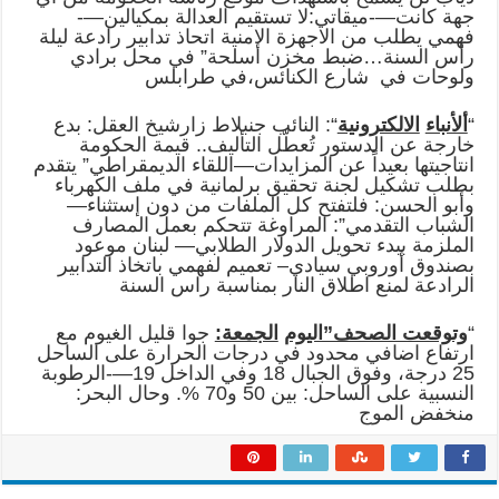
جهة كانت—-ميقاتي:لا تستقيم العدالة بمكيالين—-
فهمي يطلب من الاجهزة الامنية اتحاذ تدابير رادعة ليلة
رأس السنة…ضبط مخزن أسلحة” في محل برادي
ولوحات في شارع الكنائس،في طرابلس
“
ألأنباء
الالكترونية
“: النائب جنبلاط زارشيخ العقل: بدع
خارجة عن الدستور تُعطّل التأليف.. قيمة الحكومة
انتاجيتها بعيداً عن المزايدات—اللقاء الديمقراطي” يتقدم
بطلب تشكيل لجنة تحقيق برلمانية في ملف الكهرباء
وأبو الحسن: فلتفتح كل الملفات من دون إستثناء—
الشباب التقدمي”: المراوغة تتحكم بعمل المصارف
الملزمة ببدء تحويل الدولار الطلابي— لبنان موعود
بصندوق أوروبي سيادي– تعميم لفهمي باتخاذ التدابير
الرادعة لمنع اطلاق النار بمناسبة راس السنة
“
وتوقعت الصحف”اليوم
الجمعة:
جوا قليل الغيوم مع
ارتفاع اضافي محدود في درجات الحرارة على الساحل
25 درجة، وفوق الجبال 18 وفي الداخل 19—-الرطوبة
النسبية على الساحل: بين 50 و70 %. وحال البحر:
منخفض الموج