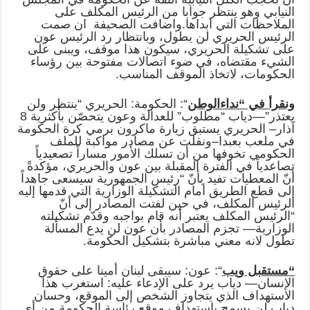
النيابي وهو ينتظر جوابا من الرئيس المكلف على
الملاحظات التي ابداها.واضافت الصحيفة ان صمت
الرئيس الحريري لن يطول، وبانتظار رد الرئيس عون
على تشكيلة الحريري، سيكون هذا موقف، ويبنى على
الشيء مقتضاه، في ضوء اتصالات مفتوحة بين رؤساء
الحكومات، لاتخاذ الموقف المناسب.
ونقرأ في “نداءالوطن
“: الحكومة: الحريري “ينتظر ولن
يعتذر”—دياب “مطلوب” للعدالة وعون يتحصّن بأكثرية 8
آذار– الحريري يستبق زيارة ماكرون برمي كرة الحكومة
في ملعب بعبدا–ونقلت عن مصادر مواكبة للملف
الحكومي تخوفها من أن تسلك الأمور مساراً تصعيدياً
تصاعدياً في الفترة المقبلة بين عون والحريري، مؤكدةً
أنّ المعطيات تفيد بأنّ “رئيس الجمهورية سيسعى جاهداً
إلى قطع الطريق أمام التشكيلة الوزارية التي قدمها إليه
الرئيس المكلف، في حين لفتت المصادر إلى أنّ
“الرئيس المكلف يعتبر أنه قام بواجبه وقدّم تشكيلته
الوزارية— تجزم المصادر بأن عون لن يدع المسألة
تطول لانه معني مباشرة بتشكيل الحكومة.
“مستقبل ويب
“: عون: سيبقى لبنان أمينا على حقوق
الإنسان— دياب يرد على الإدعاء عليه: استغرب هذا
الاستهداف الذي يتجاوز الشخص إلى الموقع، وحسان
دياب لن يسمح باستهداف موقع رئاسة الحكومة من أي