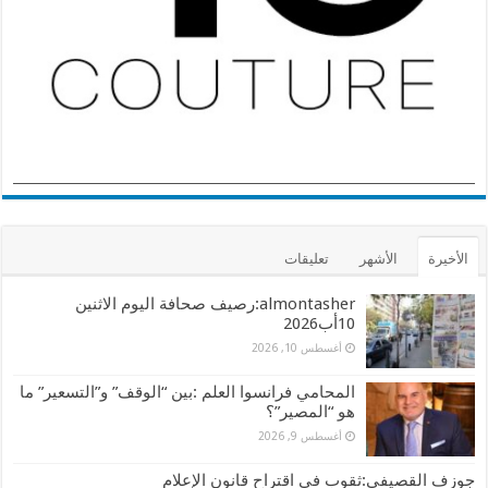
الأخيرة
الأشهر
تعليقات
almontasher:رصيف صحافة اليوم الاثنين
10أب2026
أغسطس 10, 2026
المحامي فرانسوا العلم :بين “الوقف” و”التسعير” ما
هو “المصير”؟
أغسطس 9, 2026
جوزف القصيفي:ثقوب في اقتراح قانون الإعلام