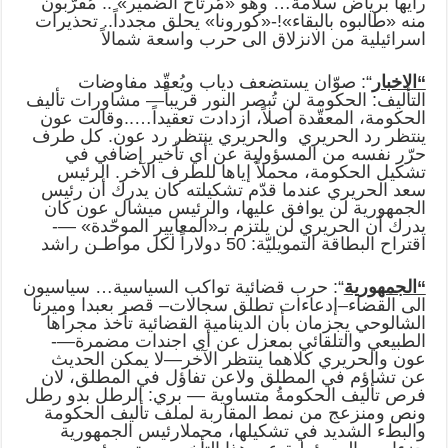
رأيها برياض سلامة… وهو «مُرتاح الضمير» .. مُقرّبون
منه «طالبوه بالبقاء»!-«كورونا» يحلق مجدداً.. تحذيرات
اسرائيلية من الانزلاق الى حرب واسعة شمالاً
“الاخبار
“: صوّان يستضعف دياب ويُعقّد مفاوضات
التأليف: الحكومة لن تُبصر النور قريباً— مشاورات تأليف
الحكومة، المعقّدة أصلاً، ازدادت تعقيداً…..وقالت عون
ينتظر رد الحريري والحريري ينتظر رد عون. كل طرف
حرّر نفسه من المسؤولية عن أي تأخير إضافي في
تشكيل الحكومة، محملاً إياها للطرف الآخر. الرئيس
سعد الحريري عندما قدّم تشكيلته كان يدرك أن رئيس
الجمهورية لن يوافق عليها، والرئيس ميشال عون كان
يدرك أن الحريري لن يلتزم بـ«المعايير الموحّدة» —-
اقتراح البطاقة التمويليّة: 50 دولاراً لكل مواطـن راشد
“الجمهورية
“: حرب قضائية تواكب السياسية… سياسيون
الى القضاء–إدعاءات تطلق سجالات– قصر بعبدا وميرنا
الشالوحي يجزمان بأن الدينامية القضائية تأخذ مجراها
الطبيعي والتلقائي بمعزل عن أي اجندات مضمرة—-
عون والحريري كلاهما ينتظر الآخر—لا يمكن الحديث
عن تشاؤم في المطلق ولاعن تفاؤل في المطلق، لان
فرص تأليف الحكومةُ متساوية — بري: الرطل بدو رطل
ونص ومنزعج من نمط المقاربة لملف تأليف الحكومة
والبطء الشديد في تشكيلها، محملارئيس الجمهورية