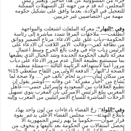
جزءا من المسؤولية عن هذا التأخير. ويعتبر رئيس
المجلس، انه قد م من جهته كل التسهيلات الممكنة
للتعجيل في الولادة، بعدما وافق على تشكيل حكومه
مهمة من اختصاصيين غير حزبيين.
وفي “النهار”
:
معركة الملفات اشتعلت والمواجهة
انطلقت—- ملاحقات المرفأ تتمدد مباشرة إلى رئاسة
الحكومة–دياب علّق على الادعاء: مرتاح الضمير وواثق
من نظافة كفي—وقالت الامر اللافت ان الادعاء على
الرئيس دياب جاء في وقت بالغ الحرج وسط اعتمال
معركة تأليف الحكومة الجديدة وشد الحبال الذي يطبعها
بما سيستتبع بطبيعة الحال عدم مرور الادعاء على دياب
مرورا امنا لاستهدافه الرئاسة الثالثة —ممثلة منظمة
الصحة لـ”النهار”: الدفعة الأولى من اللقاح ستُغطي 15%
من سكان لبنان—-دريد لحام “بألف خير”… ولا صحة لما
يُشاع من “أخبار مفبركة” عن وفاته —كوشنر يقول إن
تطبيع العلاقات بين السعودية وإسرائيل حتمي—-عاهل
المغربي يبلغ الرئيس الاميركي بأن المغرب ينوي تسهيل
الرحلات المباشرة للسياح الاسرائيليين من المغرب وإليه
و
في”اللواء
“: زجّ القضاء بادعاءات من لون واحد يهدّد
بابتلاع التهدئة– —- مجلس القضاء الاعلى يدعم بقوة
قرار صوان—–حكوميا ما يهم رئيس الجمهورية ألا
تحصل استقالات من الحكومة بعد تأليفها و يتخوف من
أن تحجب الكتل النيابية الثقة عن الحكومة في المجلس