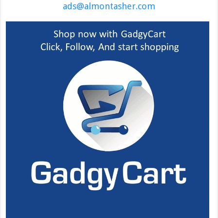
ads@almontasher.com