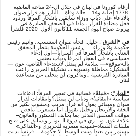
أرقام كورونا في لبنان في خلال ال-24 ساعة الماضية
1778 إصابة و14 حالة وفاة —البارز هو قرار صوان
بالادعاء على دياب ووزاء سابقين بانفجار المرفأ وردود
فعل مضادة للقرار ..ماذا في الصحف الصادرة في
بيروت صباح اليوم الجمعة 11كانون الاول 2020 فلنقرأ
في “الشرق
“: خليل: فجأة صوان استنسب.. واتهم رئيس
حكومة و3 وزراء —–رئيس الحكومة ينتظر المحقق
العدلي بانفجار المرفأ في السرايا—اول إدعاء
«سياسي» في انفجار المرفأ ودياب يحتمي
بالـ«موقع»— سلامة لم يمتثل لاستدعاء القاضية عون —
التشكيل: مماطلة وتسويف.. تشكيلة الحريري راعت
المبادرة الفرنسية ..وماكرون لن يتخلى عن مساعدة
لبنان
“الديار”
: «قنبلةٌ» قضائية في تفجير المرفأ: ادعاءات
سياسية «انتقائيةٌ» ودياب لن يمتثل؟وانتقادات لقرار
صوان وميقاتي يقول انه قرار مريب ومشوب بكثير من
الخفة والارتجال وخليل يقوول اننا نستغرب تناقض
موقف المحقق العدلي بما يخالف الدستور والقانون–
علاقة عون وبـــري في ذروة الــتوتـر وتسابق على فتـح
ملـفات الفساد–نصيحة مصرية للحريري و«التذاكي»
مستمر بين بعبدا وبيت الوسط..لا حكومة— فرنسا بدلت