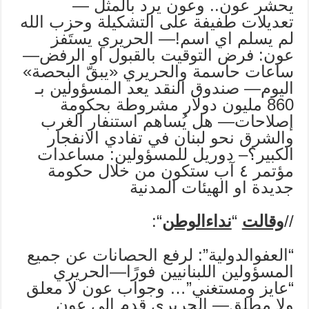
يحشر عون.. وعون يرد بالمثل —
تعديلات طفيفة على التشكيلة وحزب الله
لم يسلم اي اسم!— الحريري يستَفز
عون: فرض التوقيت بالقبول او الرفض—
ساعات حاسمة والحريري «يبقّ البحصة»
اليوم— صندوق النقد يعد المسؤولين بـ
860 مليون دولار مشروطة بحكومة
إصلاحات— هل يُساهم استنفار الغرب
والشرق نحو لبنان في تفادي الانفجار
الكبير؟– دوريل للمسؤولين: مساعدات
مؤتمر ٤ آب ستكون من خلال حكومة
جديدة او الهيئات المدنية
//
وقالت
“
نداءالوطن
“:
“العفوالدولية”: لرفع الحصانات عن جميع
المسؤولين اللبنانيين فورًا—الحريري
“عايز ومستغني”… وجواب عون لا معلق
ولا مطلق— الحريري قدم إلى عون