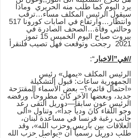
يرد اليوم كما طلب منه الحريري وماذا
سيقول الرئيس المكلف مساء…ترقب
وانتظار…وارتفاع في اصابات كورونا 517
وحالتي وفاة…الصحف الصادرة في
بيروت صباح اليوم الخميس 15 تموز
2021 رجحت وتوقعت فهل تصيب فلنقرأ
//في”الاخبار
“:
الرئيس المكلف «يمهل» رئيس
الجمهورية ساعات: قبول التشكيلة
«احتمال قائم»؟– بعض الأسماء المقترَحة
جديد، وبعضها الآخر كانَ مطروحاً، ورفضه
الرئيس عون سابقاً—دوريل التقى رعد
وجو اللقاء كانَ ودياً جداً»، وتناول «الى
جانب رغبة فرنسا في مساعدة لبنان،
العلاقات بين باريس وحزب الله»، وقد
طلب دوريل رسمياً أن «يواصل حزب الله