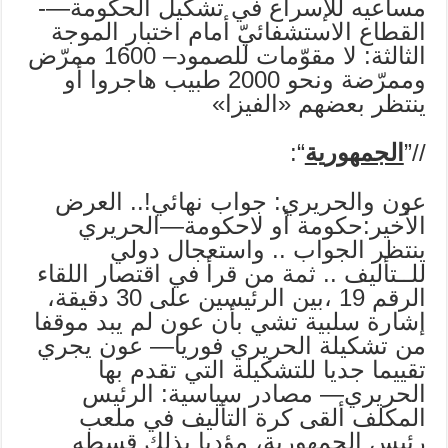
مساعيه للإسراع في تشكيل الحكومة—-
القطاع الاستشفائيّ أمام اختبار الموجة
الثالثة: لا مقوّمات للصمود– 1600 ممرّض
وممرّضة ونحو 2000 طبيب هاجروا أو
ينتظر بعضهم «الفيزا»
//”
الجمهورية
“:
عون والحريري: جواب نهائي!.. العرض
الأخير:حكومة أو لاحكومة—الحريري
ينتظر الجواب .. واستعجال دولي
للــتأليف .. ثمة من قرأ في اقتصار اللقاء
الرقم 19 ،بين الرئيسين على 30 دقيقة،
إشارة سلبية تشي بأن عون لم يبد موقفا
من تشكيلة الحريري فوريا— عون يجري
تقييما جديا للتشكيلة التي تقدم بها
الحريري— مصادر سياسية: الرئيس
المكلف ألقى كرة التأليف في ملعب
رئيس الجمهورية، مؤديا بذلك قسطه