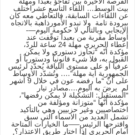
الفرصة الأخيرة بين تفاجؤ بعبدا ومهلة
بيت الوسط… اللقاء التاسع عشراختلف
عن اللقاءات السابقة، فالتعاطي معه كان
ببرودة تامة ولا تبدو الأمورذاهبة بالاتجاه
الإيجابي وبالتالي لا حكومة اليوم—-
أوساط مقربة من بعبدا توقّفت عند
إعطاء الحريري مهلة 24 ساعة للردّ،
مؤكدة أنّه “تجاوز دستوري ولا يمكن
القبول به، فلا شيء قانونياً ودستورياً أو
عرفياً أو على مستوى اللياقة يُحدّد لرئيس
الجمهورية أية مهلة”…. وتُشدّد الأوساط
على أنّ “ما رفضه عون في خلال 9 أشهر
لم يرضَ به اليوم….مصادر تيار
“المستقبل: التشكيلة لا يمكن رفضها”،
مؤكدة أنّها “متوزانة ومؤلفة من
اختصاصيين وغير حزبيين وهي بالتأكيد
تشمل العديد من الاسماء التي سبق
واقترحها الرئيس—–ما الخيارات المتاحة
أمام الحريري إذا اختار طريق الاعتذار؟