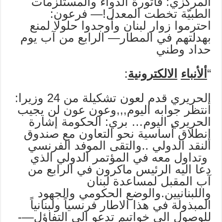
المركزي: فاتورة الدواء والمستلزمات
الطبيّة تخطت المعدل!— فرعون:
احترموا زوار لبنان وأوجدوا حلولا لمنع
بهدلتهم في المطار— الرابع من آب يوم
حداد وطني ‏
“
ألأنباء
الالكترونية
:
الحريري قدم لعون تشكيلة من 24 وزيرا:
أنتظر جوابه اليوم,,,وعون عون لن يجيب
الحريري اليوم… بري: الحكومة إشارة
إنطلاق أساسية نحو التعاون مع صندوق
النقد الدولي ..والتقى الموفد الفرنسي
وتداول معه في المؤتمر الدولي الذي
دعا اليه الرئيس ماكرون في الرابع من
آب المقبل لمساعدة لبنان
واللبنانيين.والوضع الحكومي والجهود
المبذولة في هذا الاطار فرنسياً ولبنانياً
للوصول الى خواتيم تدعو الى التفاؤل—-