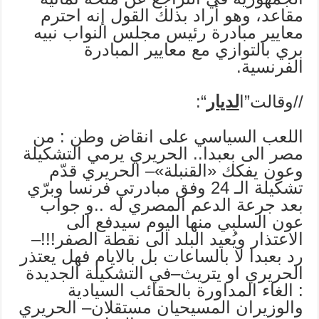
مقاعد، وهو أراد بذلك القول إنه احترم
معايير مبادرة رئيس مجلس النواب نبيه
بري بالتوازي مع معايير المبادرة
الفرنسية.
//وقالت”ا
لديار
“:
اللعب السياسي على انقاض وطن : من
مصر الى بعبدا.. الحريري يرمي التشكيلة
وعون يفكك «القنبلة»– الحريري قدّم
تشكيلة الـ 24 وفق مبادرتي فرنسا وبرّي
بعد جرعة الدعم المصري له ..و جواب
عون السلبي منها اليوم سيدفع الى
الاعتذار ويُعيد البلد الى نقطة الصفر!!!–
رد بعبدا لا بالساعات بل بالايام فهل يعتذر
الحريري او يتريث–في التشكيلة الجديدة
: الغاء المداورة بالحقائب السيادية
والوزيران المسيحيان مستقلان– الحريري