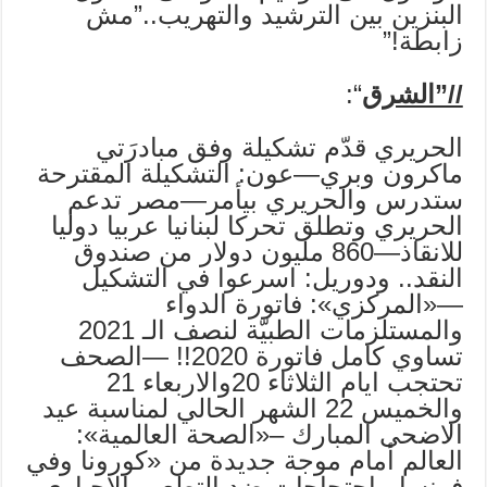
البنزين بين الترشيد والتهريب..”مش
زابطة!”
//”الشرق
“:
الحريري قدّم تشكيلة وفق مبادرَتي
ماكرون وبري—عون: التشكيلة المقترحة
ستدرس والحريري بيأمر—مصر تدعم
الحريري وتطلق تحركا لبنانيا عربيا دوليا
للانقاذ—860 مليون دولار من صندوق
النقد.. ودوريل: اسرعوا في التشكيل
—«المركزي»: فاتورة الدواء
والمستلزمات الطبيّة لنصف الـ 2021
تساوي كامل فاتورة 2020!! —الصحف
تحتجب ايام الثلاثاء 20والاربعاء 21
والخميس 22 الشهر الحالي لمناسبة عيد
الاضحى المبارك –«الصحة العالمية»:
العالم أمام موجة جديدة من «كورونا وفي
فرنسا.. احتجاجات ضد التطعيم الإجباري