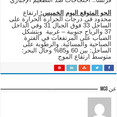
الجو المتوقع
اليوم
الخميس:
ارتفاع
محدود في درجات الحرارة الحرارة على
الساحل 33 فوق الجبال 31 وفي الداخل
37 والرياح جنوبية – غربية ويتشكل
الضباب على المرتفعات في الفترة
الصباحية والمسائية. والرطوبة على
الساحل: بين 60 و85% وحال البحر:
متوسط ارتفاع الموج
عن mcg