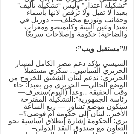
“تشكيلة اعتذار” وليس “تشكيلة تأليف”
بعبدا لا تقبل ولا ترفض لانها بأسماء
وحقائب وتوزيع مختلف—- دوريل في
بعبدا وعين التينة وكليمنصو ومعراب
والضاحية: حكومة وإصلاحات سريعًا
//”مستقبل ويب”:
السيسي يؤكد دعم مصر الكامل لمسار
الحريري السياسي.. شكري مستقبلاً
الحريري: ندعم لُبنان الشقيق للخروج من
الوضع الحالي— الحريري من بعبدا: جاء
وقت الحقيقة ..وغداً (اليوم)سنعرف—
رئاسة الجمهورية”:التشكيلة المقترحة
ستكون موضع تشاور — ربع الساعة
الأخير.. لبنان إلى حكومة أم فوضى؟–
بري: الحكومة إشارة إنطلاق اساسية نحو
التعاون مع صندوق النقد الدولي–