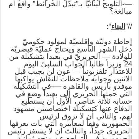
—-التلويح لبنانيّاً بـ”تبدّل الخرائط” واقع أم
مبالغة؟
//”
البناء
“:
إحاطة دوليّة وإقليميّة لمولود حكوميّ
دخل الشهر التاسع ويحتاج عمليّة قيصريّة
للولادة — الحريريّ في بعبدا بتشكيلة من
24 وزيراً طالباً الجواب السلبيّ اليوم
للاعتذار تلفزيونياً — عون لن يجيب قبل
الاثنين وجوابه ملاحظات للنقاش يواكبها
موفدو باريس والقاهرة —-في التشكيلة
التي حملها الحريري إلى بعبدا وضع في
حسابه ثلاثة عناصر، الأول أن يستطيع
الدفاع عنها كتشكيلة اختصاصيين مشهود
لهم، والثاني أن لا تروق لرئيس
الجمهورية وفقاً لمعاييره التي بات يعرفها
الحريري جيداً، والثالث أن لا يستفز رئيس
الجمهورية في التراجع عن منحه ثمانية