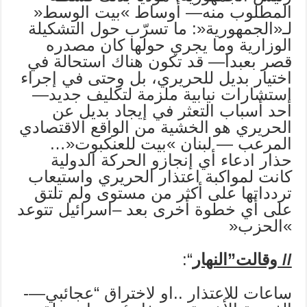
المطلوب منه— أوساط »بيت الوسط«
لـ«الجمهورية«: ما تسرّب حول التشكيلة
الوزارية وما يجري حولها كان مصدره
قصر بعبدا— قد تكون هناك استحالة في
اختيار بديل للحريري، بل وحتى في إجراء
استشارات نيابية ملزمة لتكليف جديد—
أحد أسباب التعثر في إيجاد بديل عن
الحريري هو الخشية من الواقع الاقتصادي
المرعب — لبنان »بيت للعنكبوت«…
حذار ادعاء أي إنجازو الحركة الدولية
كانت لمواكبة اعتذار الحريري واستيعاب
تردداتها على أكثر من مستوى ولم تلتق
على أي خطوة أخرى بعد –اسرائيل تتوعد
»الحزب«
// وقالت”النهار
“:
ساعات للاعتذار ..او لاختراق “عجائبي—-