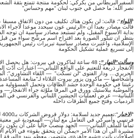
السفيرالبريطاني من بكركي: لحكومة منتجة تتمتع بثقة الشع
نصر الله: ما حصل في جنوب لبنان “مهم وحساس”
“
اللواء
“: قالت: لن يكون هناك تكليف من دون الاتفاق مسبقا عل
قالت مصادر بعبدا ان «الرئيس عون سيحدد موعدا لاجراء الاستش
بداية الأسبوع المقبل، ولم تستبعد مصادر سياسية ان توجه الدعو
ينتظر ان تتبلور الصورة بعد اقتراح اسم مرشّح سواء من قبل
الإسلامية، واعتبرت مصادر سياسية تبريرات رئيس الجمهورية بت
إلى تسريع عملية تشكيل الحكومة
وسألت”النهار”
:
48 ساعة لماكرون في بيروت: هل يحصل الا
الانفجار ذريعة للتعتيم على الواقع اللبناني— اعتبارات أدّت
الحريري… ودار الفتوى “لن تسكت” — اللقاء التشاوري”: ال
وأشخاصها — ماكرون يزور بيروت الثلاثاء لـ”متابعة المساعدة
رغبتنا في حكومة الوحدة حشد الطاقات وتحمل المسؤولية من ا
والموضّبة ببلاستيك وورق في المرفأ ملوّثة جراء الانفجار—
الردميات وفتح جميع الطرقات داخله
“
ا
لاخبار
فرنسي وأميركي في التعامل مع لبنان— السعودية غير معنية 
تماماً للملف اللبناني—— الجهد منصبّ حالياً على أن يكون 
مشيرة الى أن هذا الأمر «يمكن أن يتحقق بقوة» في الأيام الأ
إصلاحات باتت «شبه جاهزة»، وتتضمن معظم بنود «الورقة الف