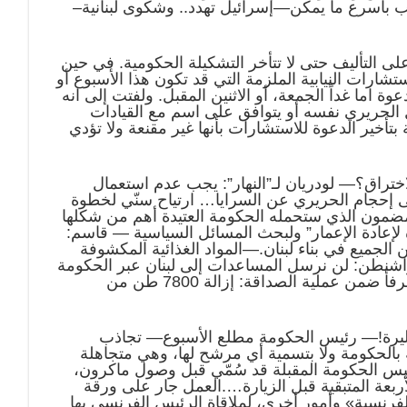
ب باسرع ما يمكن—إسرائيل تهدد.. وشكوى لبنانية–
ى التأليف حتى لا تتأخر التشكيلة الحكومية. في حين
ارات النيابية الملزمة التي قد تكون هذا الأسبوع أو
ة اما غداً الجمعة، أو الاثنين المقبل. ولفتت إلى انه
 الحريري نفسه أو يتوافق على اسم مع القيادات
أخير الدعوة للاستشارات بأنها غير مقنعة ولا تؤدي
ختراق؟— لودريان لـ”النهار”: يجب عدم استعمال
 إلى إحجام الحريري عن السرايا… ارتياح سنّي لخطوة
مضمون الذي ستحمله الحكومة العتيدة أهم من شكلها
 لإعادة الإعمار” ولبحث المسائل السياسية — قاسم:
لجميع في بناء لبنان.—المواد الغذائية المكشوفة
 واشنطن: لن نرسل المساعدات إلى لبنان عبر الحكومة
اللبنانية— عرض لعمليات الجيشين اللبناني والفرنسي في المرفأ ضمن عملية الصداقة: إزالة 7800 طن من
“:تعميم جديد لسلامة: دولار قروض الشركات بـ4000 ليرة!— رئيس الحكومة مطلع الأسبوع—‫ تجاذب
بالحكومة ولا بتسمية أي مرشح لها، وهي متجاهلة
رئيس الحكومة المقبلة قد سُمّي قبل وصول ماكرون،
ربعة المتبقية قبل الزيارة….العمل جار على ورقة
رنسية» وأمور أخرى، لملاقاة الرئيس الفرنسي بها