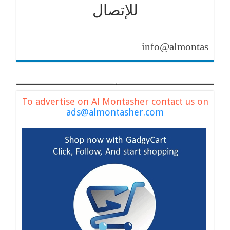
للإتصال
info@almontasher.com
To advertise on Al Montasher contact us on
ads@almontasher.com