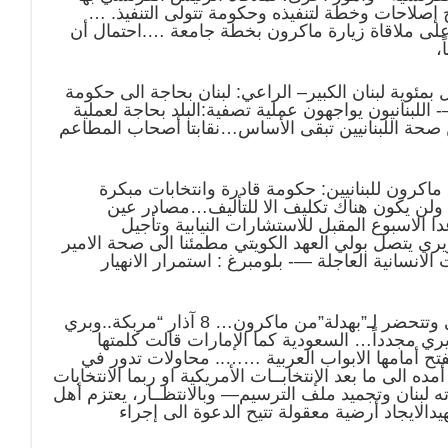
مج إصلاحات وخطة لتنفيذه وحكومة تتولى التنفيذ. …
على ملاقاة زيارة ماكرون بخطة جامعة ….احتمال أن
،
ئوية لبنان الكبير– الراعي: لبنان بحاجة الى حكومة
للبنانيون يواجهون عملية تصفية:البلد بحاجة لعملية
صحة اللبنانيين تبقى الأساس…نقابتا أصحاب المطاعم
كرون للبنانيين: حكومة قادرة وانتخابات مبكرة
لن يكون هناك تكليف الا للتأليف…مصادر عين
 الاسبوع المقبل للاستشارات النيابية وتأجيل
ي يتصل بولي العهد الكويتي مطمئنا الى صحة الامير
لانسانية العاجلة —- بلومبرغ : استمرار الانهيار
: السلطة تتهرب من التدقيق الفرنسي وتتحضر لـ”بهدلة”من ماكرون… 8 آذار “مربكة..وبري
ي مجدداً… السعودية كما الإمارات قالت كلمتها
ح أمامها الابواب العربية …….. محاولات تدور في
لى ما بعد الإنتخابــات الأمريكية او ربما الانتخابات
ته لبنان وتجميد ملف الترسيم— وبالانتظــار، يعتزم أهل
دالايجاد أرضية معقولة تتيح الدعوة الى إجراء