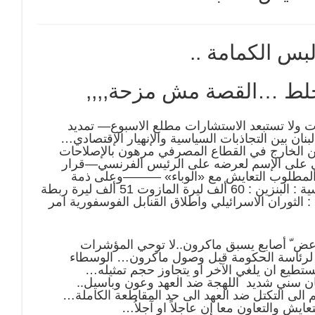
بس الكمامة ..
 تنخلط …القصة مش مزحة,,,,
رات ولا تستبعد الاستشارات مطلع الاسبوع— تمديد
نان بين التجاذبات السياسية والإنهيار الإقتصادي…
 الخارج في القطاع المصرفي مرهون بالإصلاحات
دئي على الإسم لعرضه على الرئيس الفرنسي—قرار
 والمطلوب التعايش مع «الوباء» ———وعلى ذمة
الصحيفة في حال رفع مصرف لبنان الدعم عن السلع الاساسية : البنزين : 60 ألف ليرة المازوت 51 ألف ليرة ربطة
له : الثوران الاسرائيلي واطلاق القنابل الفوسفورية امر
ض ّ أصابع يسبق ماكرون..لا توحي المؤشرات
ة لرئاسة الحكومة قبل وصول ماكرون… الوسطاء
تطيع ان يلغي الآخر او يتجاوز حجم تمثيله…
 سني شديد اللهجة ضد العهد وعون وباسيل..
 الى التكتل ضد العهد الى حد المقاطعة الكاملة…
ش والتعاون معا إن عاجلاً او آجلاُ…