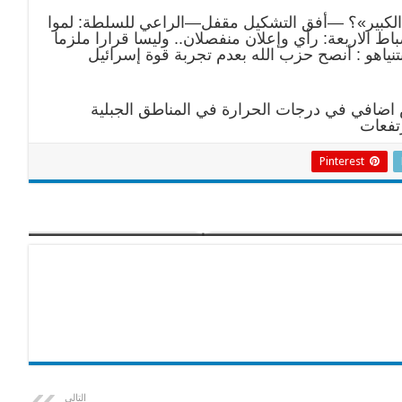
نان الكبير»؟ —أفق التشكيل مقفل—الراعي للسلطة: لموا
 الاربعة: رأي وإعلان منفصلان.. وليسا قرارا ملزما
تنياهو : أنصح حزب الله بعدم تجربة قوة إسرائيل
ض اضافي في درجات الحرارة في المناطق الجبلية
Pinterest
التالي