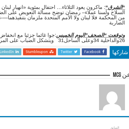
“
الشرق
“
: ماكرون يعود الثلاثاء… احتفال بمئوية «انهيار لب
السلاح ولسنا عملاء– رمضان توضح مسألة التعويض على الضباط
من المحكمة فلا لبنان ولا الأمم المتحدة ملزمان بتنفيذهما—-ن
الضاربة
وتوقعت “الصحف”
اليوم
الخميس
:جوا غائما جزئيا مع انخفا
26والداخلية 34وعلى الساحل31 ويتشكل الضباب على المرتفعات
LinkedIn
Stumbleupon
Twitter
Facebook
شاركها
 mcg
السابق