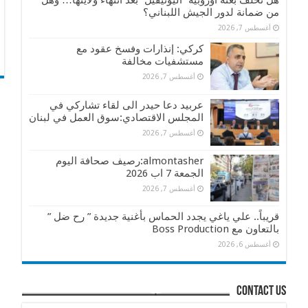
هل تخلف بعثة أوروبية “اليونيفيل” بعد انتهاء ولايتها… وهل
من ضمانة لدور الجيش اللبناني؟
أغسطس 7, 2026
كركي: إنذارات وفسخ عقود مع
مستشفيات مخالفة
أغسطس 7, 2026
عربيد دعا حيدر الى لقاء تشاركي في
المجلس الاقتصادي:سوق العمل في لبنان
أغسطس 7, 2026
almontasher:رصيف صحافة اليوم
الجمعة 7 اب 2026
أغسطس 7, 2026
قريباً.. علي ياغي يجدد الحماس بأغنية جديدة ” رح ضل ”
بالتعاون مع Boss Production
أغسطس 6, 2026
contact us