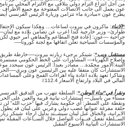
من أجل انتزاع التزام دولي يتلاقى مع الالتزام المحلي ببرنا
عون يعمل الى جانب الاتصالات المفتوحة مع جميع الأطراف 
يطرح عون «مبادرة ما» تتزامن وزيارة الرئيس الفرنسي أيضاً
“
الانباء
: ماكرون في بيروت لساعات… وهكذا سيكون الإحتفال بم
طوارئ– وزير خارجية كندا اعرب عن تضامن بلاده مع لبنان—- ا
جراحية —عون: إعادة فتح المطاعم والمقاهي أمر حيوي لكن 
والمؤسسات السياحية تعلن اتفاقها مع لجنة كورونا—-
مستقبل ويب
“
: شينكر يرجىء زيارته بيروت—-خارطة طريق ما
وإصلاح الكهرباء— المشاورات على الخط الحكومي مستمرة و
التينة:الامور مجمّدة… مصادر بعبدا: الرئيس عون سيحدد موعدا
الاستشارات كان متفقا عليه بين الرئيسين عون وبري—-الحرير
وشاكرا تعهد بلاده اعادة بناء اهراءات القمح وعلى المساعدات ا
المالي في البلاد وارتفاع ألاسعار 112.4٪
ونقرأ في”نداء الوطن
“
مستاء من باسيل— إستشارات نيابية قريبة والعين على الحرير
ونقطة على السطر: أي حكومة يشارك فيها “حزب الله” لن تفت
حلقة مفرغة عنوانها غضب دولي وعربي على لبنان قد يطول أمده ا
الايرانية، والخناق عىل لبنان سيشــتد بدليل ارجاء شينكر زيار
الســلطة تفعيل قنــوات التواصل خلال الســاعات المقبلة تمهي
الاستشارات النيابية الاسبوع المقبل