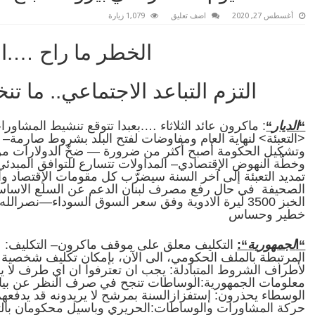
أغسطس 27, 2020
اضف تعليق
1,079 زيارة
الخطر ما راح ….ال
التزم التباعد الاجتماعي.. ما
“
الديار
“
: ماكرون عائد الثلاثاء ….بعبدا تتوقع تنشيط المشاو
<التعبئة> لنهاية العام ومفاوضات لفتح البلد بشروط صارمة– لب
وتشكيل الحكومة أصبح أكثر من ضرورة — ضخّ الدولارات من
وخطّة النهوض الإقتصادي– المداولات تتسارع للتوافق المب
تمديد التعبئة إلى آخر السنة سيضرّب كل مقومات الإقتصاد
الخبز 3500 ليرة الادوية وفق سعر السوق السوداء—نصرال
خطير وحساس
“ا
لجمهورية
“:
التكليف معلق على موقف ماكرون– التكليف: ع
المرتبطة بالملف الحكومي، الى الآن، بإمكان تكليف شخصي
لأطراف الشروط المتبادلة: يجب ان تعترفوا ان اي طرف لا يس
معلومات الجمهورية:الوساطات تنجح في صرف النظر عن بيان
الوسطاء يحذرون: إستفزازالسنة بمرشح لا يريدونه قد يدفعهم
حركة المشاورات والوساطات:الحريري وباسيل محكومان بالتعاي