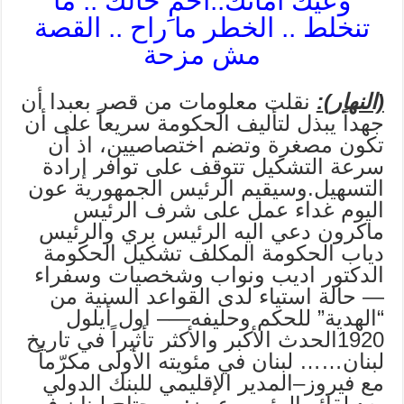
وعيك امانك..احمِ حالك .. ما
تنخلط .. الخطر ما راح .. القصة
مش مزحة
(النهار):
نقلت معلومات من قصر بعبدا أن
جهداً يبذل لتأليف الحكومة سريعاً على أن
تكون مصغرة وتضم اختصاصيين، اذ أن
سرعة التشكيل تتوقف على توافر إرادة
التسهيل.وسيقيم الرئيس الجمهورية عون
اليوم غداء عمل على شرف الرئيس
ماكرون دعي اليه الرئيس بري والرئيس
دياب الحكومة المكلف تشكيل الحكومة
الدكتور اديب ونواب وشخصيات وسفراء
— حالة استياء لدى القواعد السنية من
“الهدية” للحكم وحليفه—– اول أيلول
1920الحدث الأكبر والأكثر تأثيراً في تاريخ
لبنان…… لبنان في مئويته الأولى مكرّماً
مع فيروز–المدير الإقليمي للبنك الدولي