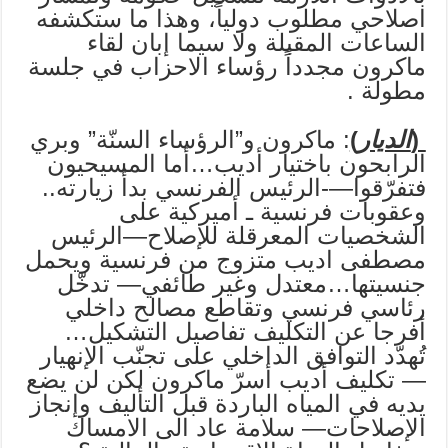
اصلاحي مطلوب دولياً، وهذا ما ستكشفه
الساعات المقبلة ولا سيما إبان لقاء
ماكرون مجدداً رؤساء الاحزاب في جلسة
مطولة .
(
الديار
)
: ماكرون و”الرؤساء السنّة” وبري
الرابحون باختيار أديب…أما المسيحيون
فتفرّقوا—-الرئيس الفرنسي بدأ زيارته..
وعقوبات فرنسية ـ أميركية على
الشخصيات المعرقلة للإصلاح—الرئيس
مصطفى اديب متزوج من فرنسية ويحمل
جنسيتها…معتدل وغير طائفي— تدخّل
رئاسي فرنسي وتقاطع مصالح داخلي
أفرجا عن التكليف تفاصيل التشكيل…
تُهدّد التوافق الداخلي على تجنّب الإنهيار
— تكليف أديب أسرّ ماكرون لكن لن يضع
يديه في المياه الباردة قبل التأليف وإنجاز
الإصلاحات— سلامة عاد الى الامساك