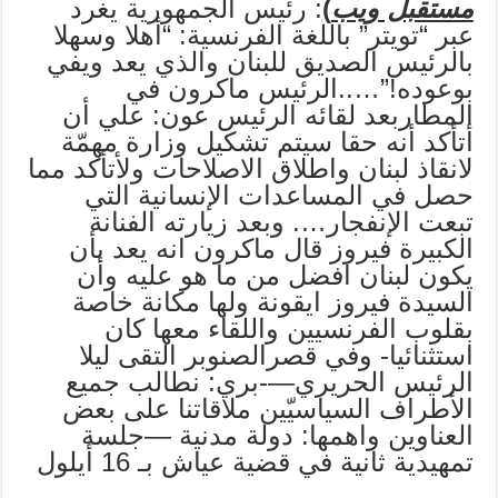
مستقبل ويب
)
: رئيس الجمهورية يغرد
عبر “تويتر” باللغة الفرنسية: “أهلا وسهلا
بالرئيس الصديق للبنان والذي يعد ويفي
بوعوده!”…..الرئيس ماكرون في
المطاربعد لقائه الرئيس عون: علي أن
أتأكد أنه حقا سيتم تشكيل وزارة مهمّة
لانقاذ لبنان واطلاق الاصلاحات ولأتأكد مما
حصل في المساعدات الإنسانية التي
تبعت الإنفجار…. وبعد زيارته الفنانة
الكبيرة فيروز قال ماكرون انه يعد بأن
يكون لبنان افضل من ما هو عليه وأن
السيدة فيروز ‏ايقونة ولها مكانة خاصة
بقلوب الفرنسيين واللقاء معها كان
استثنائيا- وفي قصرالصنوبر التقى ليلا
الرئيس الحريري—-بري: نطالب جميع
الأطراف السياسيّين ملاقاتنا على بعض
العناوين واهمها: دولة مدنية —جلسة
تمهيدية ثانية في قضية عياش بـ 16 أيلول