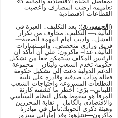
بمفاصل الحياة الاقتصادية والمالية ؟»
تعاميمه ارضت المصارف واغضبت
القطاعات الاقتصادية
(ا
ا
لجمهورية
): بعد التكليف.. العبرة في
التأليف— التكليف: مخاوف من تكرار
الفشل.. وأديب أمام المهمة الصعبة—
فريق وزاري متخصص.. واســتشارات
التأليف غدا– ماكرون: علي أن أتأكد ان
الرئيس المكلف سيتمكن حقا من تشكيل
حكومة تخدم الشعب ولبنان— مجموعة
الدعم الدولية دعت إلى تشكيل حكومة
فعالة وذات صدقية وقادرة على تلبية
التطلعات المشروعة واحتياجات الشعب
اللبناني– برّي: أخطر ما كشفته كارثة
المرفأ هو سقوط هيكل النظام السياسي
والاقتصادي بالكامل—-نقابة المحررين
وهيئة ذكرى الحويك:نأمل في مبادرة
ماكرون—نتتياهو: وفد إماراتي سيزور