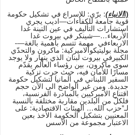
(ا
الانباء)
: برّي: للإسراع في تشكيل حكومة
قوية جامعة للكفاءات—اديب يجري
استشارات التأليف في عين التينة غدا
الأربعاء…—شينكر في بيروت غدا
الاربعاءفي مهمة تتسم بأهمية بالغة—-
مجلة بوليتيكوالاميركية: ماكرون والتحدّي
الكبيرفي بيروت لبنان الذي ينهار ولا يوجد
سوى ماكرون، بين رؤساء العالم يقدّم
مسارًا للأمان فيه، حيث جرت تزكية
السفير اللبناني في ألمانيا لتشكيل حكومة
جديدة. ومن غير الواضح الى الآن حجم
اقتناع الأميركيين بالمبادرة الفرنسية،
فلكلّ من البلدين مقاربة مختلفة بالنسبة
لـ”حزب الله… الهيئات الاقتصادية: على
المعنيين بتشكيل الحكومة الأخذ بعين
الاعتبار مجموعة من الأسس