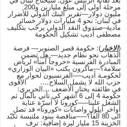
بعد لقائه الرئيس عون: سيحتاج لبنان في
مرحلة أولى إلى مبلغ مليارين و200
مليون دولار—تقرير البنك الدولي للأضرار
في لبنان: نحو 4 مليارات دولار خسائر
مادية–صندوق النقد الدولي يرحّب بتكليف
مصطفى أديب تشكيل الحكومة
(
الاخبار
): حكومة قصر الصنوبر— فرصة
الذهاب نحو نظام جديد— هل تضمن
المبادرة الفرنسية «خروجاً آمناً» لرياض
سلامة؟—ماكرون يكتب «البيان الوزاري»
لحكومـة أديب—-الفرنسيون لحوار مع
حزب الله لا يشمل السلاح…. الأقوى
في طائفته يختار الأضعف …الحريري:
حكومة 4 إلى 6 أشهر كي تأتي بالمال ثم
الشغل علينا—–كورونا لا أسرّة عناية
أواخر أيلول واصابات «كورونا» قد تصل
الى 80 ألفاً؟—–‫مناقصة ببنود ملتبسة تكبّد
الخزينة 15 مليار ليرة إضافية: ترف