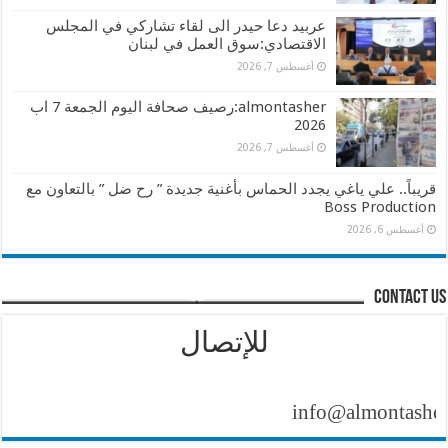
عربيد دعا حيدر الى لقاء تشاركي في المجلس
الاقتصادي:سوق العمل في لبنان
أغسطس 7, 2026
almontasher:رصيف صحافة اليوم الجمعة 7 اب
2026
أغسطس 7, 2026
قريباً.. علي ياغي يجدد الحماس بأغنية جديدة ” رح ضل ” بالتعاون مع
Boss Production
أغسطس 6, 2026
contact us
للإتصال
info@almontasher.com