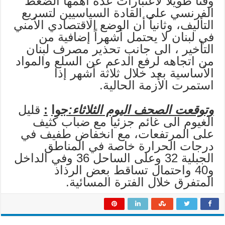
وقتاً طويلاً لاعتبارات عدة أهمها الضغط
الفرنسي على القادة السياسيين لتسريع
التأليف، وثانياً أن الوضع الاقتصادي الأمني
في لبنان لا يحتمل أشهراً إضافية من
التأخير ، الى جانب تحذير مصرف لبنان
من اتجاهه لرفع الدعم عن السلع والمواد
الأساسية بعد خلال ثلاثة أشهر إذا
استمرت الأزمة الحالية.
وتوقعت الصحف
اليوم
الثلاثاء:
جوا
:
قليل
الغيوم الى غائم جزئيا مع ضباب كثيف
على المرتفعات، مع انخفاض طفيف في
درجات الحرارة خاصة في المناطق
الجبلية 32 وعلى الساحل 36 وفي الداخل
و40 واحتمال تساقط بعض الرذاذ
المتفرق خلال الفترة المسائية.