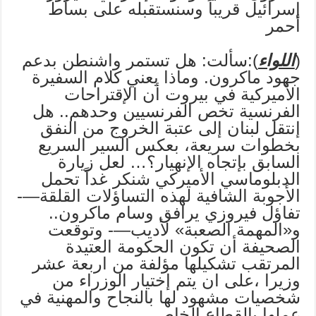
إسرائيل قريباً وسنستقبله على بساط
أحمر
(
اللواء
):سألت: هل تستمر واشنطن بدعم
جهود ماكرون. وماذا يعني كلام السفيرة
الأميركية في بيروت أن الإقتراحات
الفرنسية تخص الفرنسيين وحدهم.. هل
إنتقل لبنان إلى عتبة الخروج من النفق
بخطوات سريعة، بعكس السير السريع
السابق بإتجاه الإنهيار؟… لعل زيارة
الدبلوماسي الأميركي شنكر غداً تحمل
الأجوبة الشافية لهذه التساؤلات القلقة—-
تفاؤل فيروزي يرافق وسام ماكرون..
و«المهمة الصعبة» لأديب—- وتوقعت
الصحيفة أن تكون الحكومة العتيدة
المرتقب تشكيلها مؤلفة من اربعة عشر
وزيرا ،على ان يتم إختيار الوزراء من
شخصيات مشهود لها بالنجاح والمهنية في
عملها بالقطاع الخاص