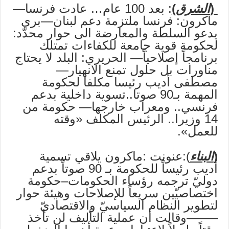
(
الشرق
)
: بعد 100 عام… عادت فرنسا—
ماكرون: فرنسا ملتزمة دعم لبنان—بري
يدعو السلطة والمعارضة الى حوار محدّد:
لحكومة قوية جامعة للكفاءات تمتلك
برنامجاً إصلاحياً— الحريري: البلد لا يحتاج
مناورات بل حلول تمنع الانهيار—
مصطفى أديب رئيسا مكلفا لحكومة
المهمة بـ90 صوتا..تسوية داخلية بدعم
فرنسي.. ومعراب خارجها— حكومة من
14 وزيرا.. الرئيس المكلف «وقته
للعمل».
(
البناء
):عنونت :ماكرون يلاقي تسمية
أديب رئيساً للحكومة بـ 90 صوتاً بدعم
دوليّ ترجمه رؤساء الحكومات–حكومة
اختصاصيّين سريعاً للإصلاحات وهيئة حوار
لتطوير النظام السياسيّ والاقتصاديّ
——–وقالت أن عملية التأليف لن تأخذ