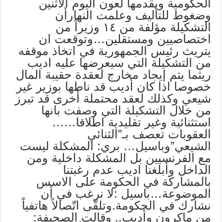
الحكومية ويقدمها لعون اليوم الاثنين
وضغوط للتأليف وعلمت النهارأن
التشكيلة مؤلفة من ١٤ وزيراً من
اختصاصيين ومستقلين…وتوقعت ان
يتريث رئيس الجمهورية في اتخاذ موقفه
من التشكيلة التي سيعرضها عليه اديب
ريثما يتم إيجاد مخارج لعقدة حقيبة المال
خصوصا اذا كان أديب قد ناطها بوزير غير
شيعي وكذلك لعقد محتملة أخرى قد تبرز
من خلال التشكيلة التي وصفت بانها
استثنائية وغير تقليدية اطلاقا……
العقوبات تعصف بـ”الثنائي
الشيعي”وباسيل… بري: المشكلة ليست
مع الفرنسيين بل المشكلة داخلية ومن
الداخل وأبلغنا اديب عدم رغبتنا
بالمشاركة في الحكومة على الاسس
الموضوعة…باسيل :لا نرغب في أن
نشارك في الحكومة.وتلقّى اتّصالاً هاتفياً
من ماكرون وأديب.. وقالت الصحيفة: