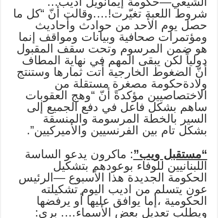
الشيعي—حكومة إيمانويل أديب…
شروط اللعبة تغيّرت!….وقالت أنّ “كل ما
حصل يوم الأحد من حوادث وأحاديث
ومؤتمرات صحافية وبيانات ومواقف إنما
هو ضمن المرسوم وتحت سقف المقبول
دولياً لكن يبقى المهم في نهاية المطاف
أنّ الضغوط الخارجية أتت ثمارها وستنتج
ولادةحكومة مصغرة مستقلة من
الاختصاصيين مؤكدةً أنّ “وهج العقوبات
ساهم بشكل فاعل في دفع الجميع إلى
السير بالخطة المرسومة والمنسقة
بشكل تام بين الفرنسيين والأميركيين”.
“مستقبل ويب”
: ماكرون يدعو الساسة
اللبنانيين للوفاء بوعودهم بتشكيل
الحكومة الجديدة هذا الأسبوع —الرئيس
عون يتسلم من اديب اليوم تشكيلته
الحكومية ،إما يوافق عليها أو يرفضها
ويطلب تعديل بعض الأسماء…. بري: