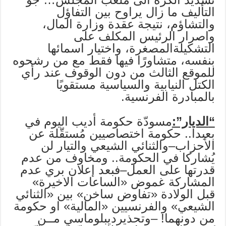
التأليف ما زال يراوح بين التفاؤل
والتشاؤم، نتيجة عقدة وزارة المال،
واصرار الرئيس المكلف على
التشكيلةالمصغرة، واختيار اسمائها
بنفسه، متشاورًا فيها فقط مع من رشحوه
للموقع الثالث من دون الوقوف عند رأي
الكتل النيابية والسياسية مستقويًا
بالمبادرة الفرنسية.
“
الديار”:
مسودّة حكومة أديب اليوم في
بعبدا.. حكومة اختصاصيين مُستقّلة عن
الأحزاب–والثنائي الشيعي والتيار لن
يُشاركا في الحكومة.. ومخاوف من عدم
قدرتها على العمل–فبعد إعلان بري عدم
المشاركة غموض «الساعات الاخيرة»
قبل الولادة «تفاوض ساخن» بين «الثنائي
الشيعي» والفرنسيين «المالية» او حكومة
من دونهما! –وتحذيرديبلوماسي مــن