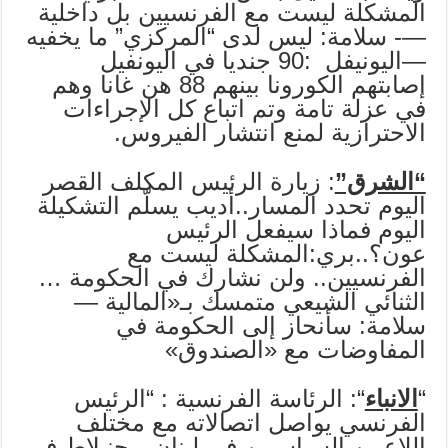
المشكلة ليست مع الفرنسيين بل داخلية
—- سلامة: ليس لدى “المركزي” ما يخفيه
—اليونيفل :90 جنديا في اليونفيل
إصابتهم الكورونا بينهم 88 هن غانا وهم
في عزلة تامة وتم اتباع كل الإجراءات
الاحترازية لمنع انتشار الفيروس.
“الشرق”
: زيارة الرئيس المكلف القصر
اليوم تحدد المسار..أديب يسلّم التشكيلة
اليوم فماذا سيفعل الرئيس
عون؟..بري:المشكلة ليست مع
الفرنسيين.. ولن نشارك في الحكومة …
الثنائي الشيعي متمسك بـ«المالية —
سلامة: سأنحاز إلى الحكومة في
المفاوضات مع «الصندوق»
“
الانباء
“: الرئاسة الفرنسية : “الرئيس
الفرنسي يواصل اتصالاته مع مختلف
اللاعبين السياسيين في لبنان—جنبلاط في