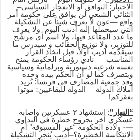
الاختبار: التوافق أو الانفجار السياسي–
الثنائي الشيعي لن يوافق على حكومة أمر
واقع —عون لا يعرف شيئاً عن التشكيلة
التي سيحملها إليه أديب اليوم ولا يعرف
ما عدد المقاعد فيها، ولا اسم أي مرشّح
للتوزير، ولا توزيع الحقائب و سيدرس ما
سيقدّمه اديب أولاً، قبل اتخاذ القرار
المناسب—- نادي رؤساء الحكومة يمنح
نفسه شرعية دستورية وبرلمانية وسياسية
ويتصرف كما لو أن الحكم بيده وحده—
وفد جمعية المصارف في فرنسا: نُريد
أملاك الدولة— الدولة للبقاعيين: موتوا
بفقركم!
“النهار”
: استشهاد ٣ عسكريين وإصابة
عسكري آخر بجروح خطرة في البداوي
—- ولادة الحكومة “غير المسبوقة” أم
الانتكاسة الخطيرة؟–أديب يُنجز التشكيلة