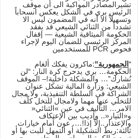
تشيرالمصادر المواكبة الى أن موقف
الرئيس بري في الشكل يعكس انسحاباً
وتسهيلاً الا أنه في المضمون ليس الا
تشدداً من الثنائي الشيعي قد يفقد
الحكومة الميثاقية الشيعية — إقفال
المركز الرئيسي للضمان اليوم لإجراء
فحوص PCR للمستخدمين
“
الجمهورية”
:ماكرون يفكك ألغام
الحكومة… بري يدحرج كرة النار: “لن
نُشارك”… والمشكلة داخلية!– الموقف
الشيعي: وزارة المالية تشكل عنوان
الشراكة في السلطة التنفيذية، ولا مجال
للتخلي عنها مهما ولامجال للتخل كلّف
الامر… التأليف في عين »الثنائي«
و«التيار«.. وأديب بين الإعتكاف
والإعتذار..إلاّ إذا!…. عون أمام خيارات
ثالثة:ربط التشكيلة أو التمهل للبت بها أو
تسديد الكرة الى ملعب المجلس… جو