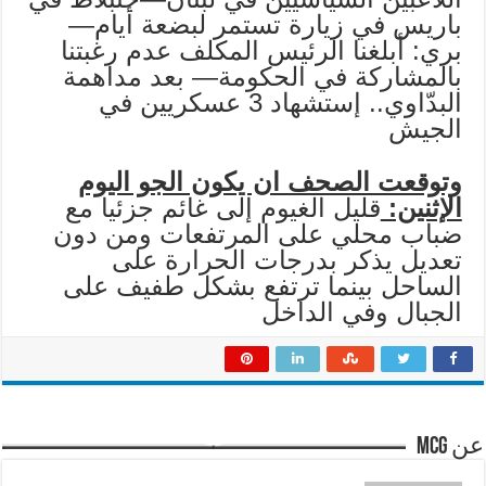
باريس في زيارة تستمر لبضعة أيام—
بري: أبلغنا الرئيس المكلف عدم رغبتنا
بالمشاركة في الحكومة— بعد مداهمة
البدّاوي.. إستشهاد 3 عسكريين في
الجيش
وتوقعت الصحف ان يكون الجو اليوم
الإثنين:
قليل الغيوم إلى غائم جزئيا مع
ضباب محلي على المرتفعات ومن دون
تعديل يذكر بدرجات الحرارة على
الساحل بينما ترتفع بشكل طفيف على
الجبال وفي الداخل
عن mcg