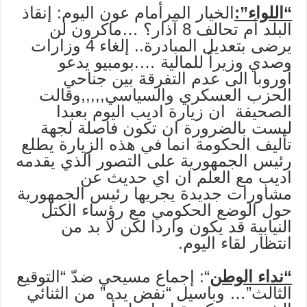
“اللواء”:
الخيار المرأمام عون اليوم: إنقاذ
البلد أم تحالف 8 آذار؟ …ماكرون لن
يرضى بتعديل المبادرة.. إلغاء 4 وزارات
وصدي وزيراً للمالية ….بومبيو يدعو
أوروبا الى عدم التفرقة بين جناحي
الحزب العسكري والسياسي,,,,,وقالت
الصحيفة ان زيارة اديب اليوم بعبدا
ليست بالضرورة ان تكون فاصلة لجهة
تأليف الحكومة انما في هذه الزيارة يطلع
رئيس الجمهورية على التصور الذي يقدمه
اديب مع العلم ان اي حديث عن
مشاورات جديدة يجريها رئيس الجمهورية
حول الوضع الحكومي مع رؤساء الكتل
النيابية قد يكون واردا لكن لا بد من
انتظار لقاء اليوم.
“نداء الوطن
“: إجماع مسيحي ضدّ “التوقيع
الثالث”… وباسيل “نفض يده” من الثنائي