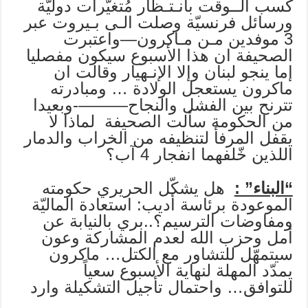
كسب الــوقت بانـتـظار مُتغيّرات دوليّة
ورسائل فرنسيّة وصلت الـى بـيروت عبر
3 موفدين مـن مـاكرون—واعتبرت
الصحيفة ان هذا الأسبوع سيكون مفصليا
إما ينجو لبنان وإلا الإنـهيار وقالت ان
ماكرون يستعجل الولادة … ومبادرته
تترنح بين الفشل والنجاح———-وبعيدا
من الحكومة سألت الصحيفة لماذا لا
يقفل المرفأ لتنظيفه من الخراب والدمار
اللذين خّلفهما انفجار 4 آب؟
“البناء” :
هل يشكّل الحريري حكومته
الموعودة برئاسة أديب: استعادة الماليّة
ومفاوضات الترسيم؟..بري بالنيابة عن
أمل وحزب الله لعدم المشاركة وعون
سيتمهّل للتشاور مع الكتل… ماكرون
يمدّد المهلة لنهاية الأسبوع سعياً
للتوافق… واحتمال تأجيل التشكيلة وارد