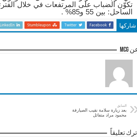
تكوّن الضباب على المرتفعات في خلال الفترت
الساحل: بين 55 و85% .
LinkedIn
Stumbleupon
Twitter
Facebook
شاركها
 mcg
السابق
بعد زيارة سلامة نقيب الصيارفة
محمود مراد متفائل
ترك تعليقاً