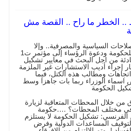
 .. الخطر ما راح .. القصة مش
لاحات السياسية والمصرفية.. وإلا
فالعقوبات…ماكرون العائد في ك1: 15 يوماً للحكومة ودعوة الرؤساء إلى مؤتمر ت1
ادئة من اجل البحث في معايير تشكيل
ر إجراء أديب الاستشارات غير الملزمة
د اتجاهات ومطالب هذه الكتل، فيما
 اسماء الوزراء ربما بات جاهزا وسط
كيل الحكومة
ق من خلال المحطات المتعاقبة لزيارة
ا في مختلف المحطات؟ ….حكومة
لفرنسي: تشكيل الحكومة لا يستلزم
اضطرار لتوقيف المساعدات الدولية وفرض
اد.!..وتم الالتزام من الافرقاء