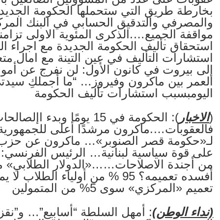
بخارطة طريق التي ستحملها الحكومة الجديدة
والمصرفي والتدقيق الحسابي في البنك المر
مواقفة الجميع….الذكرى المئوية الاولى تزامن
استحقاق تأليف الحكومة الجديدة مع اجراء 
استشارات التأليف في عين التينة مع امال 
إلى بيروت في كانون الأول: لن نفرج عن أمو
العمر بين ماكرون وفيروز… “ما أجملكِ سيدتي
اليومبسبب استشارات تأليف الحكومة
(
الاخبار
فالعقوبات….ماكرون مرشدًا أعلى للجمهورية….
لـ«حكومة قصر الصنوبر»… ماكرون عن حزب الل
على قوة سياسية لبنانية… الرئيس الفرنسي: ال
من أجندة الاصلاحات……«الدولار الطلابي» مع
أفسده تعميمه؟ 95 % من أولياء ا
تعميم «المركزي» سوى 5% من المتمولين
(نداء الوطن)
: أمهل السلطة “أسابيع”… و”نقز