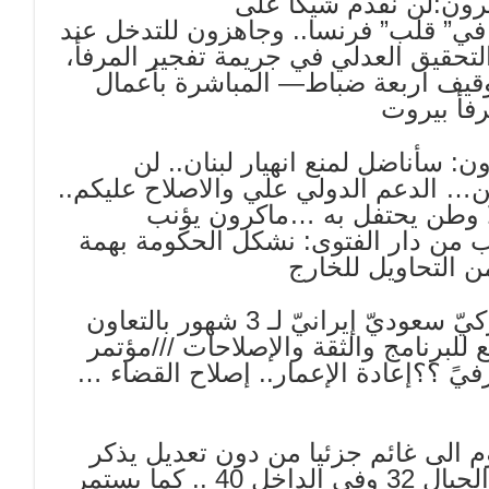
ون:لن نقدم شيكاً على
ا ماكرون: لبنان في” قلب” فرنسا.. وجاهزون للتدخل عند
قيق العدلي في جريمة تفجير المرفأ،
 بإرتفاع عدد الموقوفين اليوم الى 25 توقيف اربعة ضباط— المباشرة بأعمال
رفأ بيروت
: سأناضل لمنع انهيار لبنان.. لن
ن… الدعم الدولي علي والاصلاح عليكم..
ولا وطن يحتفل به …ماكرون يؤنب
يب من دار الفتوى: نشكل الحكومة بهمة
): ماكرون: خريطة فرنسيّة بتسهيل أميركيّ سعوديّ إيرانيّ لـ 3 شهور بالتعاون
,,,,,حكومة في 15 يوماً// 6 أسابيع للبرنامج والثقة والإصلاحات ///مؤتمر
قيق مصرفيً ؟؟إعادة الإعمار.. إصلاح القضاء …
وم الى غائم جزئيا من دون تعديل يذكر
في درجات الحرارة على الساحل 36 وفوق الجبال 32 وفي الداخل 40 .. كما يستمر