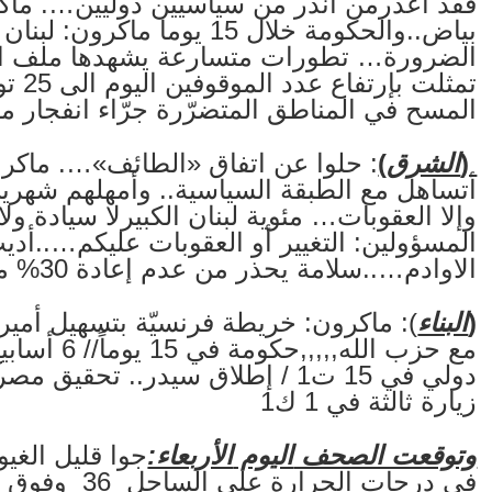
فقد أعذرمن أنذر من سياسيين دوليين…. ماكر
بياض..والحكومة خلال 15 يوم
الضرورة… تطورات متسارعة يشهدها ملف التح
تمثلت
المسح في المناطق المتضرّرة جرّاء انفجار م
(
الشرق
)
: حلوا عن اتفاق «الطائف»…. ماكرون
أتساهل مع الطبقة السياسية.. وأمهلهم شهري
وإلا العقوبات… مئوية لبنان الكبيرلا سيادة 
المسؤولين: التغيير أو العقوبات عليكم…..أد
الاوادم…..سلامة يحذر من عدم إعادة 30% من التحاويل للخارج
(
البناء
مع حزب الله
دولي في 15 ت1 / إطلاق سيدر.. تح
زيارة ثالثة في 1 ك1
وتوقعت الصحف
اليوم
الأربعاء:
جوا قليل الغي