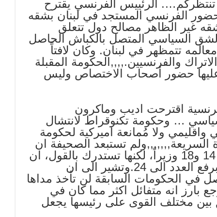
 تنتظركم…. الرئييس الفرنسي يقترح
حضور الفرنسي المستجد في لبنان بشقه
شقه غير الظاهر مصالح دول تتعلق
ى الشق السياسي المتصل بالكباش الحاصل
المه تتمظهر في لبنان. وكان لافتاً
لاتراك والفرنسيين.,,,,الحكومة المقبلة
عليها حضور أصحاب الاختصاص وليس
لفرنسية اقترحت اديب وماكرون
لسياسي … وحكومة تكنوقراط لانتشال
 واقليمي ولا مُمانعة اميركية لحكومة
 السريعة,,,,,,,ولم تستبعد الصحيفة ان
تتألف الحكومة الجديدة من طاقم وزاري بين 14 و18 وزيراً، لكنها تستدرك بالقول، ان
مستلزمات اشراك اوسع شريحة ربما قضت برفع العدد الى 24.وتشير الى ان
ل في الحكومات السابقة لن تأخذ مداها
ارز انه متفائل اكثر مما كان في
افق بين مختلف القوى على رئيسها يجعل