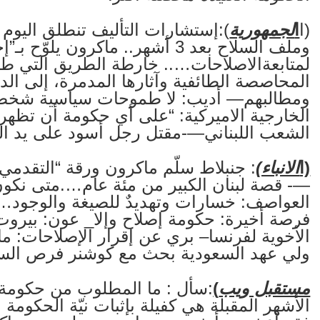
(ا
ا
لجمهورية
):إستشارات التأليف تنطلق اليوم
وملف السلاح بعد 3 أشهر.. ماكرون
لمتابعةالاصلاحات….. خارطة الطريق التي طرح
المحاصصة الطائفية وآثارها المدمرة، إلى الدول
ومطالبهم— أديب: لا طموحات سياسية شخصية 
الخارجية الاميركية: “على أي حكومة أن تظه
الشعب اللبناني—-مقتل رجل أسود على يد 
(ا
الانباء)
: جنبلاط سلّم ماكرون ورقة “التقدمي” 
—- قصة لبنان الكبير من مئة عام….متى نكون
العواصف: خسارات وتهديدٌ للصيغة والوجود…
فرصة أخيرة: حكومة إصلاح وإلا_ عون: بيروت ا
الأخوية لفرنسا– بري عن إقرار الإصلاحات: 
ولي عهد السعودية بحث مع كوشنر فرص السل
مستقبل ويب
)
:سأل : ما المطلوب من حكومة
الأشهر المقبلة هي كفيلة بإثبات نيّة الحكومة وا