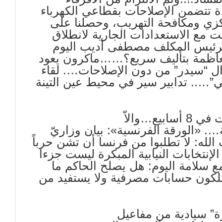
 تتضمن الإصلاحات بقطاعي الكهرباء
كزي ومكافحة التهريب، وحصلنا على
ت مع الاستعدادات الجارية لانطلاق
الرئيس المكلف مصطفى أديب اليوم
متعاظمة بتأليف سريع؟……ماكرون يعود
ال “سيدر” من دون الإصلاحات…. لقاء
”….. تدابير سير في محيط عين التينة
): الحكومة في 15 يومًا وبدء اإلصالحات في 8 أسابيع…والاّ
 «الورقة الفرنسية»: بيان وزاريّ
ه: لا تطلبوا من ​فرنسا أن تشن حرباً
إنتخابات النيابية المبكرة ليست جزءا
 سلامة اليوم: هل يصلح الحاكم ما
لطلاب لا يملكون حسابات مصرفية ولا يستفيد من
ة” سيادية من مفاعيل