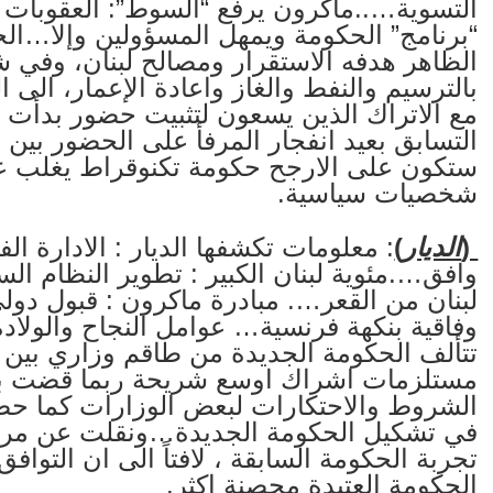
التسوية…..ماكرون يرفع “السوط”: العقوبات
“برنامج” الحكومة ويمهل المسؤولين وإلا…ال
الظاهر هدفه الاستقرار ومصالح لبنان، وفي 
بالترسيم والنفط والغاز واعادة الإعمار، ال
مع الاتراك الذين يسعون لتثبيت حضور بدأت مع
التسابق بعيد انفجار المرفأ على الحضور بين ا
ستكون على الارجح حكومة تكنوقراط يغلب 
شخصيات سياسية.
(
الديار
)
: معلومات تكشفها الديار : الادارة ا
وافق….مئوية لبنان الكبير : تطوير النظام ا
لبنان من القعر…. مبادرة ماكرون : قبول دولي
وفاقية بنكهة فرنسية… عوامل النجاح والولادة
الشروط والاحتكارات لبعض الوزارات كما حص
في تشكيل الحكومة الجديدة…ونقلت عن مرجع ب
تجربة الحكومة السابقة ، لافتاً الى ان التو
الحكومة العتيدة محصنة اكثر.