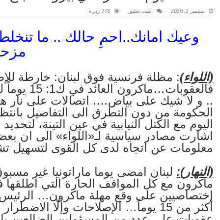
سبتمبر 2, 2020
اضف تعليق
978 زيارة
وعيك امانك..احمِ حالك .. ما تنخلط
مزحة
(اللواء)
: مظلة فرنسية فوق لبنان: خارطة للإص
.. و لا شيك على بياض…. اتصالات على نار ه
الحكومة من دون التطرق الى التفاصيل بانتظا
اليوم مع الكتل النيابية في عين التينة، لتحدي
اشارت مصادر سياسية لـ«اللواء» الى ان بعض
معلومات عن اتجاه لدى كل القوى لتسهيل تش
(النهار):
لبنان امضى يوما ماراتونيا غير مسبو
ماكرون مع كل المواقف الحارة التي اطلقه
إختصاصيين على وقع مهلة ماكرون… الرئيس ا
أكثر من 15 يوماً… الإصلاحات وإلّا ال
عقوبات على عدد من المسؤولين الضالعين بالفس