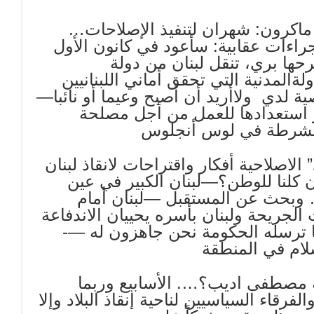
 ماكرون: شهران لتنفيذ الإصلاحات…
 يلوّح بـ”إجراءات عقابية: سأعود في كانون الأول
ها بري، تنقل لبنان من دولة
ةالمدنية التي تحقق أماني اللبنانيين
لدي ولاأريد أن أصبح وعيما أو نائبا—
ر استعدادها للعمل من أجل مصلحة
الشرطة في لوس أنجلوس
الاصلاحية أفكار واقتراحات لانقاذ لبنان
 كلنا للوطن؟—لبنان الكبير في عين
 وبحث عن المستقبل —لبنان أمام
لجريحة ولبنان بأسره يحييان الاندفاعة
ما ترسله الحكومة نحن جاهزون له —-
ام في المنطقة
 مصطفى اديب؟…. الأسابيع وربما
لفرقاء السياسيين لناحية إنقاذ البلاد وإلا