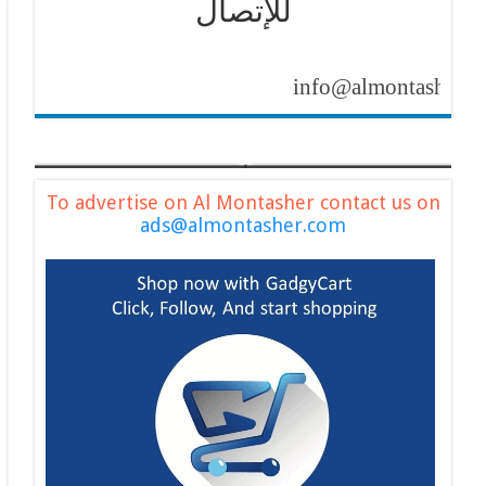
للإتصال
info@almontasher.com
To advertise on Al Montasher contact us on
ads@almontasher.com