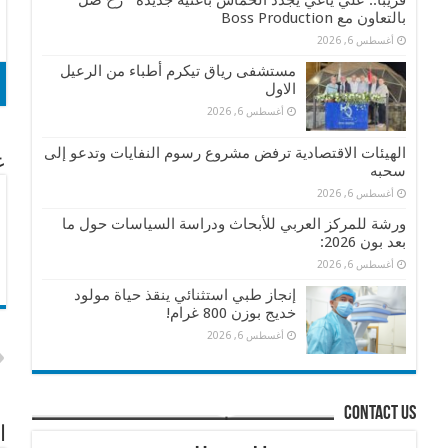
قريباً.. علي ياغي يجدد الحماس بأغنية جديدة ” رح ضل ”
بالتعاون مع Boss Production
أغسطس 6, 2026
مستشفى رياق تيكرم أطباء من الرعيل
الاول
أغسطس 6, 2026
الهيئات الاقتصادية ترفض مشروع رسوم النفايات وتدعو إلى
عن
سحبه
أغسطس 6, 2026
ورشة للمركز العربي للأبحاث ودراسة السياسات حول ما
بعد بون 2026:
أغسطس 6, 2026
إنجاز طبي استثنائي ينقذ حياة مولود
خديج بوزن 800 غرام!
أغسطس 6, 2026
contact us
ا