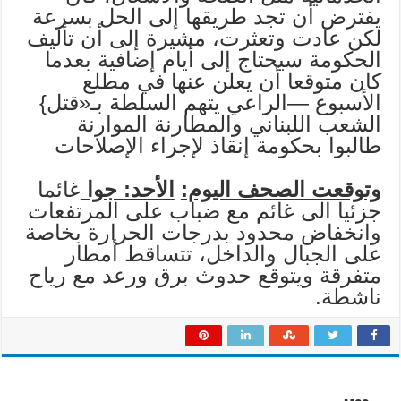
يفترض أن تجد طريقها إلى الحل بسرعة
لكن عادت وتعثرت، مشيرة إلى أن تأليف
الحكومة سيحتاج إلى أيام إضافية بعدما
كان متوقعا أن يعلن عنها في مطلع
الأسبوع —الراعي يتهم السلطة بـ«قتل}
الشعب اللبناني والمطارنة الموارنة
طالبوا بحكومة إنقاذ لإجراء الإصلاحات
وتوقعت الصحف اليوم:
الأحد: جوا
غائما
جزئيا الى غائم مع ضباب على المرتفعات
وانخفاض محدود بدرجات الحرارة بخاصة
على الجبال والداخل، تتساقط أمطار
متفرقة ويتوقع حدوث برق ورعد مع رياح
ناشطة.