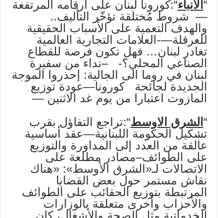
“
ألأنباء
“:كورونا لبنان على أرقامه المرتفعة
— شروط مُختلقة تؤخّر التأليف..
والهدف التعمية على الأسباب الحقيقية
للعرقلة—-العلامات التجارية العالمية
تغادر لبنان… فهل تكون فرصة للقطاع
الصناعي المحلي؟- –نداء من سفيرة
لبنان في روما الى الجالية: إحذروا الموجة
الجديدة لجائحة كورونا—عودة توزيع
المازوت اعتبارا من يوم غد الاثنين —
“
الشرق الاوسط
“:تراجع التفاؤل بقرب
تشكيل الحكومة اللبنانية—عقد أساسية
عالقة من العدد إلى المداورة والتوزيع
على الطوائف–مصادر مطلعة على
الاتصالات لـ«الشرق الأوسط»: «هناك
نقاش مستمر حول بعض القضايا
المرتبطة بتوزيع الحقائب على الطوائف
والأحزاب وأخرى متعلقة بالوزارات
الخدماتية مثل الصحة والأشغال، كان