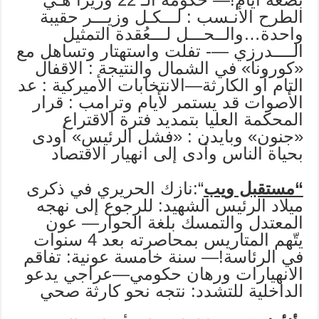
الطرح الأنـسب : لـــكـل وزيـــر حقيبة
واحدة…والــحـــل لـــعُقدة التمثيل
الــــدرزي —- تفلت واستهتار وتساهل مع
«كورونا» في الشمال والنتيجة : الاقفال
التام أو الكارثة—الانتخابات الأميركية : عد
الأصوات قد يستمر لأيام وترامب : قرار
المحكمة العليا بتمديد فترة الاقتراع
«جنون» وبايدن : «فشل الرئيس» أودى
بحياة الناس وأدى إلى انهيار الاقتصاد
“مستقبل ويب
“:نازك الحريري في ذكرى
ميلاد الرئيس الشهيد: للرجوع إلى نهجه
المعتدل والتمسك بلغة الحوار— عون
يتّهم المتاريس بمحاصرته بعد 4 سنوات
في الرئاسة!‏— سنة خامسة عونية: تفاقم
الانهيارات ورهان حكومي—عراجي يدعو
الداخلية للتشدد: نتجه نحو كارثة صحي