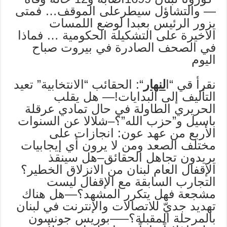
— والتشاؤل سيطرعلى الموقف… فمتى
يزور الرئيس بعبدا لوضع اللمسات
الاخيرة على التشكيلة الحكومية … فماذا
في الصحف الصادرة في بيروت صباح
اليوم
نقرأ قي “ا
لنهار
“: الحقائب “الانتخابية” تعيد
التأليف إلى البدايات!— هل يقلب
الحريري الطاولة في حال تمادي عرقلة
باسيل و”حزب الله”؟–شلالا عن السنوات
الأربع من عهد عون: انجازات على
مختلف الصعد ومن لا يرون أي إيجابيات
يريدون تجاهل الحقائق–هل سينقذ
الإقفال العام لبنان من الانزلاق الخطير؟
التجارب السابقة مع الإقفال ليست
مشجعة فهل يتكرر المشهد؟—هل هناك
تهديد جديّ للاتصالات والإنترنت في لبنان
بالمرحلة المقبلة؟—–بوريس جونسون