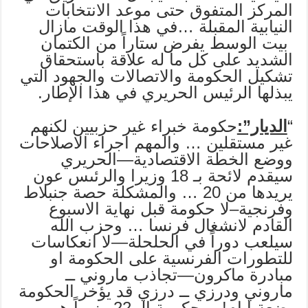
المركز المتفوق حتى موعد الانتخابات
النيابية المقبلة …في هذا الوقت مازال
بيت الوسط يفرض ستاراً من الكتمان
الشديد على كل ما له علاقة باستحقاق
تشكيل الحكومة والاتصالات والجهود التي
يبذلها الرئيس الحريري في هذا الإطار.
“
الديار”:
حكومة خبراء غير حزبيين لكنهم
غير مستقلين … والمهم اجراء الاصلاحات
ووضع الخطة الاقتصادية—الحريري
سيقدم لائحة بـ 18 وزيرا والرئىس عون
يريدها من 20 … والمشكلة حصة جنبلاط
وفرنجية–لا حكومة قبل نهاية الاسبوع
القادم لانشغال فرنسا … وحزب الله
سيلعب دوراً في الحلحلة—لا انعكاسات
للتطورات الفرنسية على الحكومة او
مبادرة ماكرون—تجاذب ماروني ــ
ماروني ودرزي ــ درزي قد يؤخر الحكومة
بضعة ايام!— حكومة الـ 22 وزيراً هـي