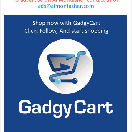
ads@almontasher.com