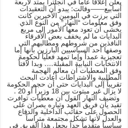
يعلن إغلاقاً عاماً في انجلترا يمتد لأربعة
أسابيع——وقالت: يبدو أن التعقيدات
التي برزت في اليومين الأخيرين كانت
وفق معلومات “النهار” من النوع الذي
يخشى أن تعود معها الأمور إلى مربع
البدايات ما لم يخفف بعض الأفرقاء
النافذين من شروطهم ومطالبهم التي
وصفها أحد السياسيين البارزين بأنها إما
تعجيزية عمداً وإما تمهد فعلياً لحكومة
الانتخابات النيابية المقبلة…. وبدا لافتاً
وفق المعطيات أن معالم الهجمة
المطلبية والاشتراطات أعادت البحث
تقريباً إلى البدايات حتى أن حجم الحكومة
لا يزال غير مبتوت بين 18 وزيراً أو 20 .
وتضيف النهار القول ان معطيات توافرت
تفيد يأن فريق العهد وتياره يصران على
الحصول على حقائب الداخلية والدفاع
والعدل لأنها تشكل مجتمعة متراساً
سياسياً متقدماً جداً يجعل هذا الفريق في