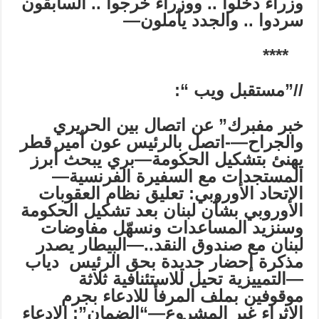
وزراء دخلوا .. ووزراء خرجوا .. السابقون
سردوا .. والجدد يأملون—
****
//”
مستقبل ويب
“:
خبر مفبرك” عن اتصال بين الحريري
والجراح—-اتصل بالرئيس عون أمير قطر
يهنئ بتشكيل الحكومة—بري يبحث أبرز
المستجدات مع السفيرة الفرنسية—
الاتحاد الأوروبي: تعليق نظام العقوبات
الأوروبي بشأن لبنان بعد تشكيل الحكومة
وسنزيد المساعدات ونسهّل مفاوضات
لبنان مع صندوق النقد
..
—البيطار يصدر
مذكرة إحضار جديدة بحق الرئيس دياب
—التمييزية تحيل للاستئنافية ثلاثة
موقوفين بملف المرفأ للادعاء بجرم
الاثراء غير المشروع—
“
الضمان”: الإدعاء