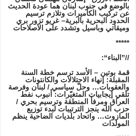
بالوضع في جنوب لبنان هما عودة الحديث
عن تركيب الكاميرات وتلازم ترسيم
الحدود البحرية بالبرية–
غريو تزور بري
وميقاتي وباسيل وتشدد
على الاصلاحات
*****
//”
البناء
“:
قمة بوتين – الأسد ترسم خطة السنة
المقبلة: إنهاء الاحتلالات والكانتونات
والعقوبات… وحلّ سياسي / لبنان وفرصة
تلقي إيجابيات المتغيّرات: أنبوب نفط
العراق ومرفأ المنطقة وترسيم بحري /
حزب الله ينجز الترتيبات لبدء توزيع
المازوت… واتحاد بلديات الضاحية ينظم
المولدات