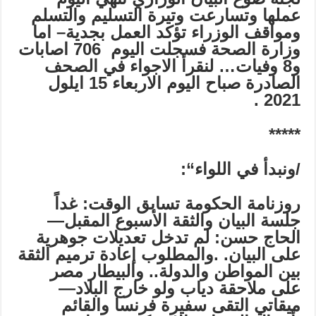
عملها وتسارعت وتيرة التسليم والتسلم
ومواقف الوزراء تؤكد العمل بجدية– اما
وزارة الصحة فسجلت اليوم 706 اصابات
و8 وفيات… لنقرأ الاجواء في الصحف
الصادرة صباح اليوم الاربعاء 15 ايلول
.
2021
*****
/
ونبدأ في اللواء
“:
روزنامة الحكومة تسابق الوقت: غداً
جلسة البيان والثقة الأسبوع المقبل—
الحاج حسن:
لم تدخل تعديلات جوهرية
على البيان.
.والمطلوب إعادة ترميم الثقة
بين المواطن والدولة.. والبيطار مصر
على ملاحقة دياب ولو خارج البلاد—
ميقاتي التقى سفيرة فرنسا والقائم