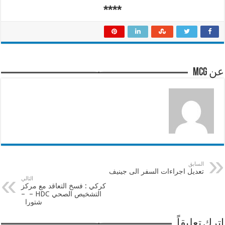
****
عن mcg
السابق
تعديل اجراءات السفر الى جينيف
التالي
كركي : فسخ التعاقد مع مركز
التشخيص الصحي HDC – –
شتورا
اترك تعليقاً