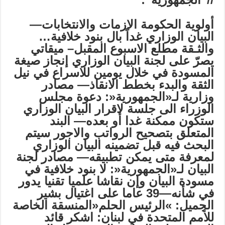
أولوية الحكومة الازمات والانتخابات—
البيان الوزاري غداً بال بنود خلافية…
والثـقة مطلع الاسبوع المقبل–
ميقاتي
يصرّ على لجنة البيان الوزاري إنجاز صيغة
المسودة في خلال يومين للاسراع في نيل
الثقة والبدء بخطط الانقاذ—
مصادر
وزارية لـ«الجمهورية
«:
دعوة مجلس
الوزراء الى جلسة لاقرار البيان الوزاري
ستكون ممكنة غدا أو بعده—
البند
المتعلق بتصحيح الرواتب والاجور سيتم
البحث فيه قبل تضمينه البيان الوزاري
لمعرفة متى يمكن تطبيقه—
مصادر لجنة
البيان لـ«الجمهورية«: لا بنود خلافية في
مسودة البيان وإن نقاشا
علميا
تقنيا يدور
في شأنه—39 عاما على اغتيال بشير
الجميل: »الرئيس الحلم
«
المنسقة الخاصة
للأمم المتحدة في لبنان: اشكر قائد