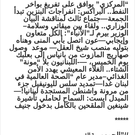
“
المركزي” يوافق على تفريغ بواخر
النفط.. البراكس: انفراجات البنزين تبدأ
الجمعة—جتماع ثالث لمناقشة البيان
الوزاري.. ولقاء بين ميقاتي وسلامة–
الوزير
بيرم لـ”الأنباء”: الكل متعاون
وإيجابي
—
عون اتصل بأبي المنى وهنأه
بتوليه منصب شيخ العقل
—
موعد وصول
صهاريج المازوت من بانياس إلى بعلبك
يوم الخميس، —-
اللبنانيون بلا “مونة”
الشتاء.. الغلاء المعيشي يهدد الأمن
الغذائي–مدير عام “الصحة العالمية في
لبنان غدا—
تمديد سلس لليونيفيل جزء
من مرونة واشنطن المستجدة لبنانيا
!
—
الميدل ايست:
السماح لحاملي تأشيرة
شينغين الملقحين بالكامل بدخول جنيف
*****
//”
الجمهورية
“: