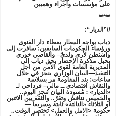
على مؤسسات وأجراء وهميين
*****
//”
الديار
“:
دياب يواجه البيطار بغطاء دار الفتوى
ورؤساء الحكومات السابقين: سافرت إلى
واشنطن لأرى ولديّ–
والقاضي خوري
يحيل مذكرة الإحضار بحق دياب إلى
المديرية العامة لقوى الأمن من اجل
التنفيذ—البيان الوزاري ينجز في خلال
ساعات: بند المقاومة مر بسلاسة
والنقاش اقتصادي ــ مالي– قرداحي لـ
«الديار» : مُسودة البيان تُنجز اليوم..
والخميس تناقش وتقرّ.. والثقة بين الاثنين
او الثلاثاء «التالتة» ثابتة وسريعاً —
حكومة <الامل والعمل> تختصر الوقت..