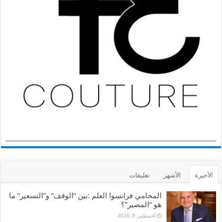
الأخيرة
الأشهر
تعليقات
المحامي فرانسوا العلم :بين “الوقف” و”التسعير” ما
هو “المصير”؟
أغسطس 9, 2026