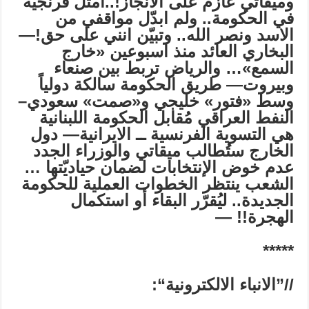
وميقاتي عازم على الانجاز
!
..أمثّل فرنجية
في الحكومة.. ولم ابدّل مواقفي من
الاسد ونصر الله.. وتبيّن انني على حق!—
البخاري العائد منذ اسبوعين «خارج
السمع»… والرياض تربط بين صنعاء
وبيروت—
طريق الحكومة سالكة دولياً
وسط «فتور» خليجي و«صمت» سعودي–
النفط العراقي مُقابل الحكومة اللبنانية
هي التسوية الفرنسية ــ الايرانية—
دول
الخارج ستُطالب ميقاتي والوزراء الجدد
عدم خوض الإنتخابات لضمان حياديّتها …
الشعب ينتظر الخطوات العملية للحكومة
الجديدة.. ليُقرّر البقاء أو استكمال
الهجرة!! —
*****
//”
الانباء الالكترونية
“: