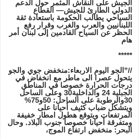
الجيش على النقاش المثمر حول الدعم
الدولي الطارئ للجيش—
القطاع
السياحي يطالب الحكومة باستعادة ثقة
اللبنانيين والعرب والغرب وقرار
رفع
الحظر عن السياح القادمين إلى لبنان أمر
هام
*****
//”
الجو اليوم الاربعاء:منخفض جوي والجو
يتحول عصرا الى ماطر مع انخفاض في
درجات الحرارة خصوصا في المناطق
الجبلية 24 والداخلية30 وعلى الساحل
30والرطوبة على الساحل: 50و75%
ويتشكل ضباب كثيف أحيانا على
المرتفعات ويتوقع هطول امطار خفيفة
ومتفرقة أحيانا خصوصا جنوب البلاد. وحال
البحر: منخفض ارتفاع الموج،