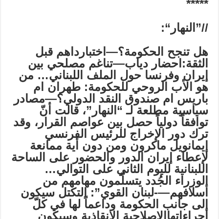
*****
//”
النهار
“:
هل تنجح الحكومة؟—
اختبارداهم قبل
الثقة:احضار دياب—تناغم مصلحي بين
إيران وفرنسا حول الملف اللبناني…
من
هو الأب الروحي للحكومة: طهران ام
باريس ام صندوق النقد الدولي؟—
مصادر
سياسية مطلعة لـ “النهار”، قالت أنّ
توافقاً دولياً حصل بين عواصم القرار، وقد
ترك دور الإخراج للرئيس الفرنسي
إيمانويل ماكرون ومن دون أية ممانعة
لإعطاء إيران الدور والحضور على الساحة
اللبنانية لليوم الثاني على التوالي…
الوزراء الجُدد يتسلّمون مهامهم من
أسلافهم
—-
لبنان القوي”: التكتل سيكون
إلى جانب الحكومة وداعماً لها في كلّ
اجراءاتهاالإصلاحية الإنقاذية وسيكون