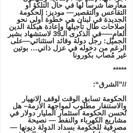
معارضاً شرساً لها في حال التلكّؤ أو
التقاعس والتقصير—
موديز: الحكومة
الجديدة في لبنان هي خطوة أولى نحو
إصلاحات طال تأجيلها وإعادة هيكلة الدين
العام—
–
في الذكرى الـ39 لاستشهاد بشير
الجميّل: رجل دولة وقائد استثنائي
—على
الرغم من دخوله في عزل ذاتي… بوتين
غير مُصاب بكورونا
*****
//”
الشرق
“:
الحكومة تسابق الوقت لوقف الانهيار
والاستنفار مطلوب لمواجهة الأزمة–
هل
تُحسن الحكومة استثمار المليار دولار في
مشاريع الكهرباء والنفط —
نصيحة
مصرفية للحكومة بسداد الدولة ديونها —