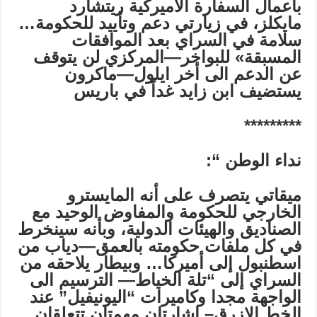
بأعمال السفارة الاميركية ريتشارد
مايكلز، في زيارتي دعم وتأييد للحكومة…
سلامة في السراي بعد الموافقات
المسبقة» للبواخر—المركزي لن يتوقف
عن الدعم الى أخر ايلول—ماكرون
يستضيف ابن زايد غداً في باريس
*********
نداء الوطن
“:
ميقاتي يتصرف
على أنه المايسترو
الخارجي للحكومة
والمفاوض الوحيد مع
الصناديق والهيئات الدولية،
وبأنه سينخرط
في كل
ملفات حكومته بالعمق
—
دياب من
اسطنبول إلى أميركا… وبيطار يلاحقه من
السراي إلى “تلة الخياط—
الترسيم الى
الواجهة مجدا وكاميرات “اليونيفيل” عند
الخط الازرق–
إشارتان مهمتان تتعلقان