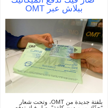
ببلاش عبر OMT
بلفتة جديدة من OMT، وتحت شعار
“حدّك ومن دون كلفة”، صار فيك تدفع