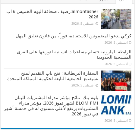
almontasher:رصيف صحافة اليوم الخميس 6 اب
2026
أغسطس 5, 2026
كركي يدعو المضمونين للاستفادة، فوراً، من قانون تعليق المهل
أغسطس 5, 2026
الرابطة المارونية تتسلم مساعدات انسانية لتوزيعها على القرى
المسيحية الحدودية
أغسطس 5, 2026
السفارة البريطانية : فتح باب التقديم لمنح
تشيفننغ الجامعية التابعة لحكومة المملكة المتحدة
أغسطس 5, 2026
بلوم بنك: نتائج مؤشر مدراء المشتريات للبنان
BLOM PMI لشهر تموز 2026. مؤشر مدراء
المشتريات يرتفع لأعلى مستوى له في خمسة أشهر
في تموز 2026.
أغسطس 5, 2026