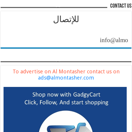
contact us
للإتصال
info@almontashe
To advertise on Al Montasher contact us on
ads@almontasher.com