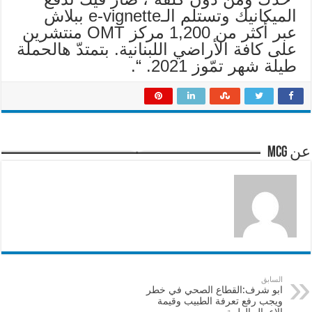
الميكانيك وتستلم الـe-vignette ببلاش
عبر أكثر من 1,200 مركز OMT منتشرين
على كافة الأراضي اللبنانية. بتمتدّ هالحملة
طيلة شهر تمّوز 2021. “.
عن mcg
السابق
ابو شرف:القطاع الصحي في خطر
ويجب رفع تعرفة الطبيب وقيمة
الاعمال الطبية