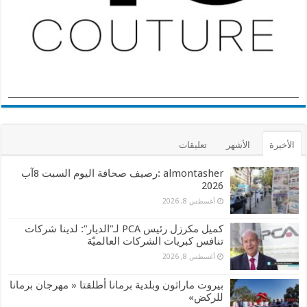
الأخيرة
الأشهر
تعليقات
almontasher :رصيف صحافة اليوم السبت 8آب
2026
أغسطس 8, 2026
كميل مكرزل رئيس PCA لـ”الديار”: لدينا شركات
تنافس كبريات الشركات العالميّة
أغسطس 8, 2026
بيروت ماراثون وبلدية برمانا أطلقتا « مهرجان برمانا
للركض»