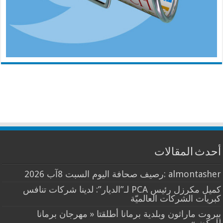
أحدث المقالات
almontasher :رصيف صحافة اليوم السبت 8آب 2026
كميل مكرزل رئيس PCA لـ”الديار”: لدينا شركات تنافس
كبريات الشركات العالميّة
بيروت ماراثون وبلدية برمانا أطلقتا « مهرجان برمانا
للركض»