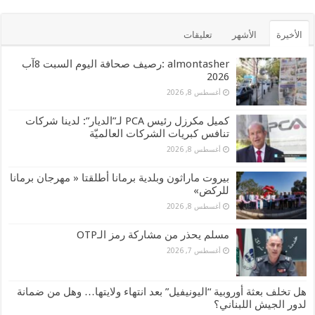
الأخيرة
الأشهر
تعليقات
almontasher :رصيف صحافة اليوم السبت 8آب
2026
أغسطس 8, 2026
كميل مكرزل رئيس PCA لـ”الديار”: لدينا شركات
تنافس كبريات الشركات العالميّة
أغسطس 8, 2026
بيروت ماراثون وبلدية برمانا أطلقتا « مهرجان برمانا
للركض»
أغسطس 8, 2026
مسلم يحذر من مشاركة رمز الـOTP
أغسطس 7, 2026
هل تخلف بعثة أوروبية “اليونيفيل” بعد انتهاء ولايتها… وهل من ضمانة
لدور الجيش اللبناني؟