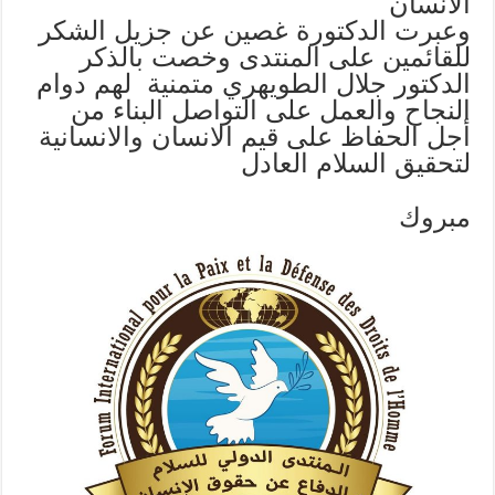
الانسان
وعبرت الدكتورة غصين عن جزيل الشكر
للقائمين على المنتدى وخصت بالذكر
الدكتور جلال الطويهري متمنية لهم دوام
النجاح والعمل على التواصل البناء من
أجل الحفاظ على قيم الانسان والانسانية
لتحقيق السلام العادل
مبروك