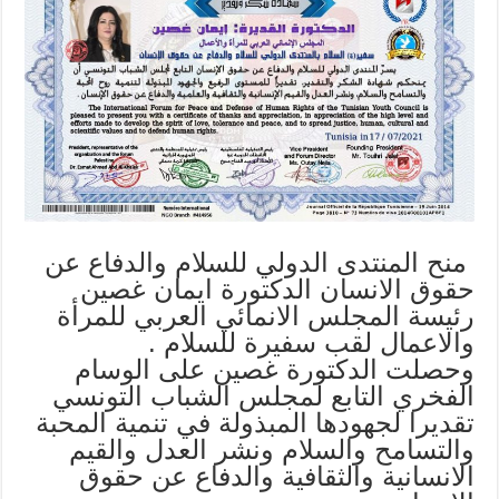
منح المنتدى الدولي للسلام والدفاع عن
حقوق الانسان الدكتورة ايمان غصين
رئيسة المجلس الانمائي العربي للمرأة
والاعمال لقب سفيرة للسلام .
وحصلت الدكتورة غصين على الوسام
الفخري التابع لمجلس الشباب التونسي
تقديرا لجهودها المبذولة في تنمية المحبة
والتسامح والسلام ونشر العدل والقيم
الانسانية والثقافية والدفاع عن حقوق