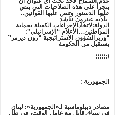
عدم السماح ‏لأحد تحت أي عنوان أن
يتجرأ على هذه الصلاحيات التي ينص
عليها الدستور وتنص عليها القوانين..
بلدية عيترون تناشد
الدولة:لاتخاذالإجراءات الكفيلة بحماية
المواطنين…الاعلام “الإسرائيلي”:
“وزيرالشؤون الاستراتيجية “رون ديرمر”
يستقيل من الحكومة
/؛؛؛؛؛؛
الجمهورية :
مصادر ديبلوماسية لـ«الجمهورية
«:
لبنان
في سباق قاتل مع عامل الوقت، في ظل