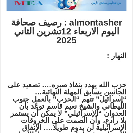
almontasher : رصيف صحافة
اليوم الاربعاء 12تشرين الثاني
2025
النهار
:
حزب الله يهدد بنفاذ صبره….
تصعيد على
الجانبين يسابق المهلة النهائية…
“إسرائيل” تتهم “الحزب” بالعمل جنوب
الليطاني
و
الشيخ نعيم قاسم توعّد بأن
العدوان “الإسرائيلي” لا يمكن أن يستمر
بلا رادع، وأن الصمت على الخروقات
الإسرائيلية لن يدوم طويلًا
….
الإنفاق