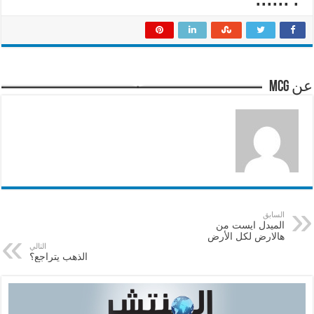
عن mcg
السابق
الميدل ايست من
هالارض لكل الأرض
التالي
الذهب يتراجع؟