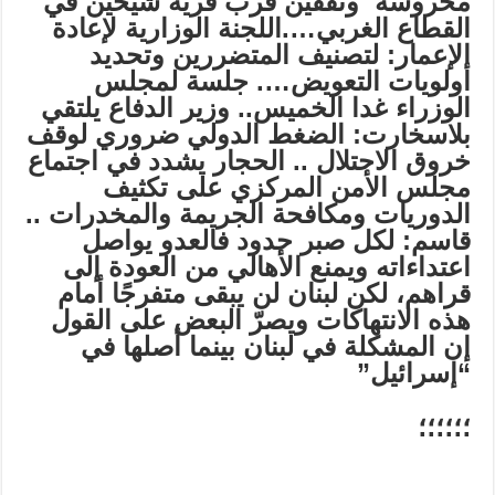
محروسة ونفقين قرب قرية شيحين في
القطاع الغربي….اللجنة الوزارية لإعادة
الإعمار: لتصنيف المتضررين وتحديد
أولويات التعويض….
جلسة لمجلس
الوزراء غدا الخميس..
وزير الدفاع يلتقي
بلاسخارت: الضغط الدولي ضروري لوقف
خروق الاحتلال ..
الحجار يشدد في اجتماع
مجلس الأمن المركزي على تكثيف
الدوريات ومكافحة الجريمة والمخدرات ..
قاسم: لكل صبر حدود فالعدو يواصل
اعتداءاته ويمنع الأهالي من العودة إلى
قراهم، لكن لبنان لن يبقى متفرجًا أمام
هذه الانتهاكات ويصرّ البعض على القول
إن المشكلة في لبنان بينما أصلها في
“إسرائيل
”
؛؛؛؛؛؛