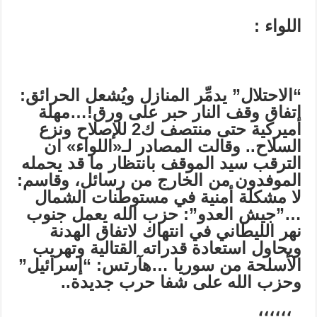
اللواء :
“الاحتلال” يدمِّر المنازل ويُشعل الحرائق:
اتفاق وقف النار حبر على ورق
!
…مهلة
أميركية حتى منتصف ك2 للإصلاح ونزع
السلاح.. وقالت المصادر لـ«اللواء» ان
الترقب سيد الموقف بانتظار ما قد يحمله
الموفدون من الخارج من رسائل، وقاسم:
لا مشكلة أمنية في مستوطنات الشمال
…”جيش العدو”: حزب الله يعمل جنوب
نهر الليطاني في انتهاك لاتفاق الهدنة
ويحاول استعادة قدراته القتالية وتهريب
الأسلحة من سوريا …هآرتس: “إسرائيل”
وحزب الله على شفا حرب جديدة..
. ؛؛؛؛؛؛