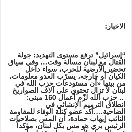
الاخبار:
“إسرائيل” ترفع مستوى التهديد: جولة
القتال مع لبنان مسألة وقت…
وفي سياق
تحضير الأرضية للحرب، سواء داخل
الكيان أو خارجه، يسرّب العدو معلومات،
من بينها «أن مستودعات حزب الله في
لبنان لا تزال تحتوي على آلاف الصواريخ
..
حزب الله لزّم أعمال 160 مبنى:
انطلاق الترميم الإنشائي في
الضاحية
….أكد عضو كتلة الوفاء للمقاومة
النائب إيهاب حمادة، أن المس بصلاحيات
الرئيس بري هو مس بكل لبنان، مؤكداً