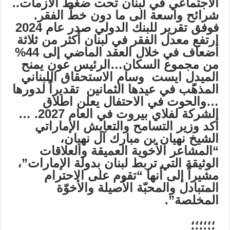
الاجتماعي في لبنان تحت ضغط الأزمات..
شرائح واسعة الى ما دون خطّ الفقر.
فوفق تقرير للبنك الدولي صدر عام 2024
ارتفع معدل الفقر في لبنان أكثر من ثلاثة
أضعاف في خلال العقد الماضي إلى 44%
من مجموع السكان…الرئيس عون يمنح
الميدل ايست وسام الاستحقاق اللبناني
المذهّب في عيدها الثمانين تقديراً لدورها
…والحوت في الاحتفال يعلن اطلاق
الشركة لفلاي بيروت في العام 2027. …
أكد وزير التسامح والتعايش الإماراتي
الشيخ نهيان بن مبارك آل نهيان،
“المشاعر الأخوية العميقة والعلاقات
الوثيقة التي تربط لبنان بدولة الإمارات”،
مشيراً إلى أنها “تقوم على الاحترام
المتبادل والمحبّة الأصيلة والأخوّة
المخلصة”.
؛؛؛؛؛؛