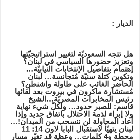
الديار :
هل تتجه السعوديّة لتغيير استراتيجيّتها
وتعزيز حضورها السياسي في لبنان؟
إهتمام بتفاصيل الإنتخابات النيابيّة…
وتكوين كتلة سنيّة مُتجانسة…
لبنان
الحاضر الغائب على طاولة واشنطن؟
مُستشارة ماكرون في بيروت بعد لقائها
رئيس المخابرات المصريّة…الشيخ
قاسم: للصبر حدود… ولكلّ شيء نهاية
ولا إبراء لذمة الاحتلال باتفاق جديد وإذا
أعاد المحاولة لن ننسحب من الميدان!…
لبنان يتهيّأ لاستقبال البابا لاون 14: 11
محطة و4 كلمات… وعظة قد تغيّر مسار