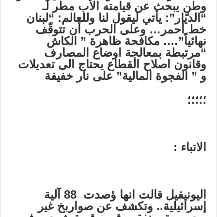
وطنٍ يبحث عن قيامته الأب مطر لـ
“الديار”: يأتي ليقول لنا وللعالم: “لبنان
خط أحمر… وعلى الحرب أن تتوقّف
نهائياً”…. مكافحة ظاهرة ” الكاش
“مرتبطة بمعالجة اوضاع المصارف
وقانون اصلاح القطاع يحتاج الى تعديلات
و ” الفجوة المالية” على نار خفيفة
؛؛؛؛؛
الاتباء :
اليونيفيل قالت انها ؤصدت 88 آلية
إسرائيلية.. وتكشف عن صواربخ غير