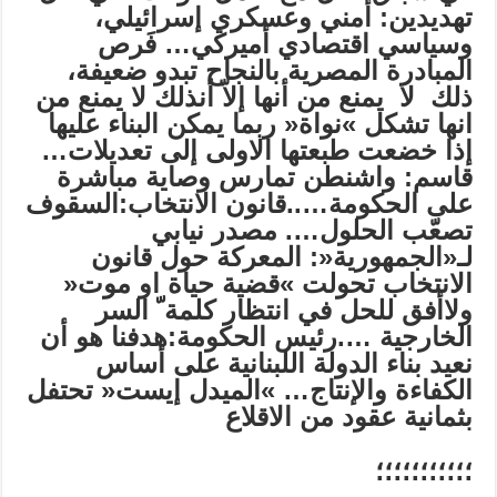
تهديدين: أمني وعسكري إسرائيلي،
وسياسي اقتصادي أميركي
…
فَرص
المبادرة المصرية بالنجاح تبدو ضعيفة،
ذلك لا يمنع من أنها إلاّ أن
ذلك لا يمنع
من
انها تشكل »نواة« ربما يمكن البناء عليها
إذا خضعت طبعتها الاولى إلى تعديلات
…
قاسم: واشنطن تمارس وصاية مباشرة
على الحكومة…..قانون الانتخاب:السقوف
تصعّب الحلول….
مصدر نيابي
لـ«الجمهورية«: المعركة حول قانون
الانتخاب تحولت »قضية حياة او موت«
ولاأفق للحل في انتظار كلمة ّ السر
الخارجية ….
رئيس الحكومة:هدفنا هو أن
نعيد بناء الدولة اللبنانية على أساس
الكفاءة والإنتاج…
»
الميدل إيست« تحتفل
بثمانية عقود من الاقلاع
؛؛؛؛؛؛‏؛؛؛؛؛