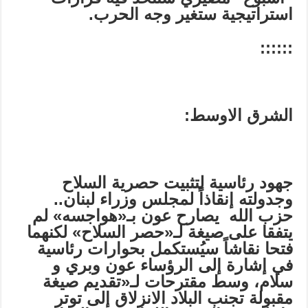
استراتيجية ستغير وجه الحرب.
::::::
الشرق الاوسط
:
جهود رئاسية لتثبيت حصرية السلاح
وجدولته إنقاذاً لمجلس وزراء لبنان..
حزب الله يصارح عون بـ«هواجسه
»
لم
يتفقا على صيغة لـ«حصر السلاح» لكنهما
فتحا نقاشاً سيُستكمل بحوارات رئاسية
في إشارة إلى الرؤساء عون وبري و
سلام، وسط مقترحات لـ«تقديم صيغة
مقبولة تجنب البلاد الانزلاق إلى توتر