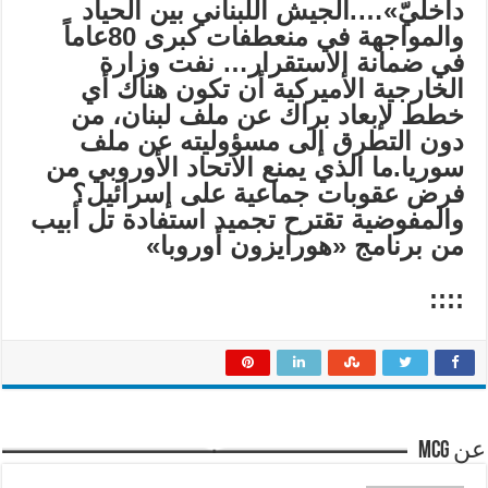
داخليّ»….الجيش اللبناني بين الحياد
والمواجهة في منعطفات كبرى 80عاماً
في ضمانة الاستقرار… نفت وزارة
الخارجية الأميركية أن تكون هناك أي
خطط لإبعاد براك عن ملف لبنان، من
دون التطرق إلى مسؤوليته عن ملف
سوريا.ما الذي يمنع الاتحاد الأوروبي من
فرض عقوبات جماعية على إسرائيل؟
والمفوضية تقترح تجميد استفادة تل أبيب
من برنامج «هورايزون أوروبا»
::::
عن mcg