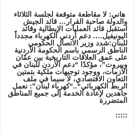
هاني: لا مقاطعة متوقعة لجلسة الثلاثاء
والدولة صاحبة القرار
…
قائد الجيش
استقبل قائد العمليات الإيطالية وقائد
اليونيفيل
….
دعم أردني الكهرباء مجدداً
للبنان
:
شدد وزير الاتصال الحكومي
الناطق الرسمي باسم الحكومة الأردنية
على عمق العلاقات التاريخية بين عمّان
وبيروت”، مؤكدًا “دعم الأردن للبنان في
الأزمات، ووجود توجيهات ملكية بتمتين
التعاون الاقتصادي، لا سيما في ملف
الربط الكهربائي
“
..
“كهرباء لبنان”: نعمل
جاهدين لإعادة الخدمة إلى جميع المناطق
المتضررة
:::::