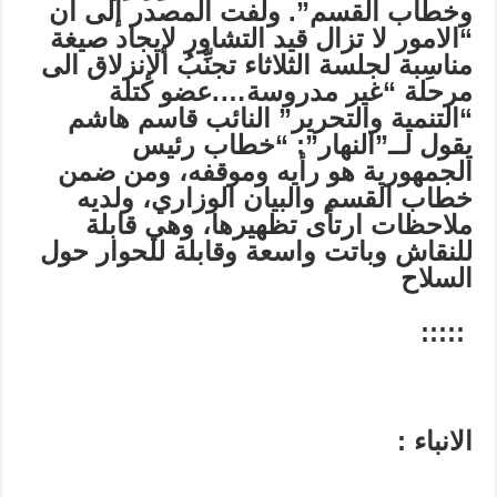
وخطاب القسم”. ولفت المصدر إلى أن
“الامور لا تزال قيد التشاور لإيجاد صيغة
مناسِبة لجلسة الثلاثاء تجنِّبُ الإنزلاق الى
مرحلة “غير مدروسة
….
عضو كتلة
“التنمية والتحرير” النائب قاسم هاشم
يقول لــ”النهار”: “خطاب رئيس
الجمهورية هو رأيه وموقفه، ومن ضمن
خطاب القسم والبيان الوزاري، ولديه
ملاحظات ارتأى تظهيرها، وهي قابلة
للنقاش وباتت واسعة وقابلة للحوار حول
السلاح
:::::
الانباء
: