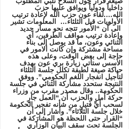
صيغة قرار حول السلاح تلبي المطلوب
داخلياً ودولياً ويوافق عليها حزبَ
الله….لقاء عون حزب الله لإعادة ترتيب
الأولويات قبل الثلثاء…
المعلومات تشير
الى أن “الأمور تتجه نحو مسار جديد
وإعادة ترتيب مواقف الطرفين، أي
الثنائي وعون، ما قد يوصل إلى بناء
مساحة مشتركة وإن كانت الامور في
حاجة إلى بعض الوقت، وعلى هذه
الأسس ستأتي زيارة بري عون بهدف
حياكة صيغة لطيفة تكلل جلسة الثلثاء
لتأجيل انفجار اللغم الحكومي”. ووفق
النتيجة ستحدد مشاركة الثنائي في جلسة
الحكومة
.
.
وقال مصدر مقرب من وزراء
حركة أمل والحزب أن “العمل جارٍ
لسحب أيِّ فتيلٍ من شأنه تفجير الحكومة
خلال جلسة الثلاثاء”. وأشار إلى أن
“القرار حتى اللحظة هو المشارَكة في
الجلسة تحت سقف البيان الوزاري