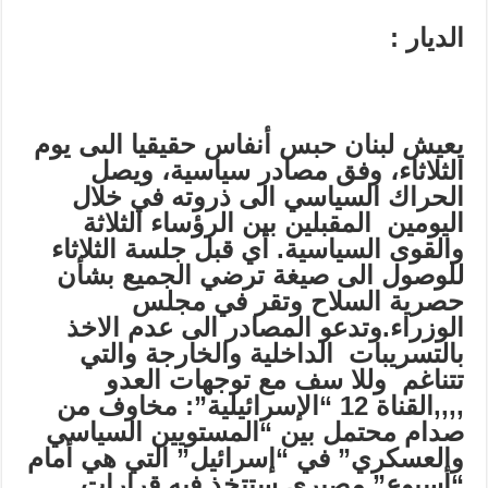
الديار
:
يعيش لبنان حبس أنفاس حقيقيا الىى يوم
الثلاثاء، وفق مصادر سياسية، ويصل
الحراك السياسي الى ذروته في خلال
اليومين المقبلين بين الرؤساء الثلاثة
والقوى السياسية
.
أي قبل جلسة الثلاثاء
للوصول الى صيغة ترضي الجميع بشأن
حصرية السلاح وتقر في مجلس
الوزراء.وتدعو المصادر الى عدم الاخذ
بالتسريبات الداخلية والخارجة والتي
تتناغم وللا سف مع توجهات العدو
,,,,
القناة 12 “الإسرائيلية”: مخاوف من
صدام محتمل بين “المستويين السياسي
والعسكري” في “إسرائيل” التي هي أمام
“أسبوع” مصيري ستتخذ فيه قرارات