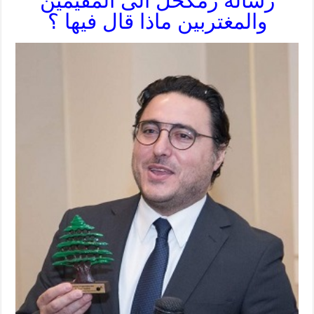
رسالة زمكحل الى المقيمين
والمغتربين ماذا قال فيها ؟