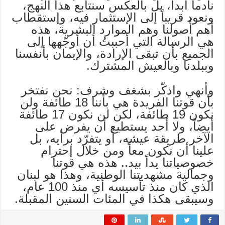
نادماً أبداً، بل بالعكس سنتابع هذا النهج،
ونعود قريباً إلى الإستثمار فيه، وإستقطاب
أهم أُصولنا وهم الموارد البشرية، هذه
هي الرسالة التي أحببتُ أن أوجّهها إلى
الجميع بأن تبقى الإرادة، والإيمان بأنفسنا
وببلدنا وبالعيش المشترك.
وأنهي واذكّر بشغف وشرف: نحن نفتخر
بأن قوتنا الفريدة هي بأننا 18 طائفة ولن
نكون 19 طائفة، لكن لن نكون 17 طائفة
أيضاً، ولا أحد يستطيع أن يفرض على
الآخر طريقة عيشه، أو يتفرّد برأيه، بل
علينا أن نكون معاً ومن خلال إحترام
خصوصياتنا يداً بيد.. هذه هي قوتنا
وجمالية مشهديتنا الوطنية، وهذا هو لبنان
الذي كان منذ تأسيسه أي منذ 100 عام،
وسيبقى هكذا في المئات السنين المقبلة.