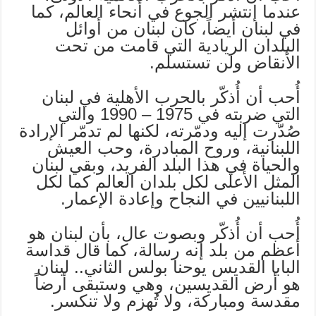
عندما إنتشر الجوع في أنحاء العالم، كما
في لبنان أيضاً، كان لبنان من أوائل
البلدان الريادية التي قامت من تحت
الأنقاض ولن تستسلم.
أُحب أن أُذكّر بالحرب الأهلية في لبنان
التي ضربته في 1975 – 1990 والتي
صُدّرت إليه ودمّرته، لكنها لم تدمّر الإرادة
اللبنانية، وروح المبادرة، وحب العيش
والحياة في هذا البلد الفريد، وبقي لبنان
المثل الأعلى لكل بلدان العالم كما لكل
اللبنانيين في النجاح وإعادة الإعمار.
أُحب أن أُذكّر وبصوت عال، بأن لبنان هو
أعظم من بلد إنه رسالة، كما قال قداسة
البابا القديس يوحنا بولس الثاني.. لبنان
هو أرض القديسين، وهي وستبقى أرضاً
مقدسة ومباركة، ولا تُهزم ولا تنكسر.