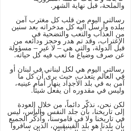
والملحة، قبل نهاية الشهر.
رسالتي اليوم من قلب كل مغترب آمن
ببلده وأرسل اليه كل مدخراته بعد سنين
من العذاب والتعب والتضحية في
الإغتراب، وقد تم هدر وحجز ودائعه من
قبل الدولة، والتي هي – لا غير – مسؤولة
عن صرف وضياع ما تعب فيه كل حياته.
رسالتي اليوم هي لكل لبناني في لبنان أو
في العالم يتعذب، حيث يرى أن كل ما
آمن به في بلد الأجداد ينهار أمام عينيه،
وليس في مقدوره أن يفعل شيئاً.
لكن نحن، نذكّر دائماً، من خلال العودة
إلى تاريخنا، بأن جلد النفس واليأس، ليس
في تاريخنا ولا في قاموسنا، وأُذكّر الجميع
بأن بلدنا هو بلد الفينيقيين، الذين سافروا