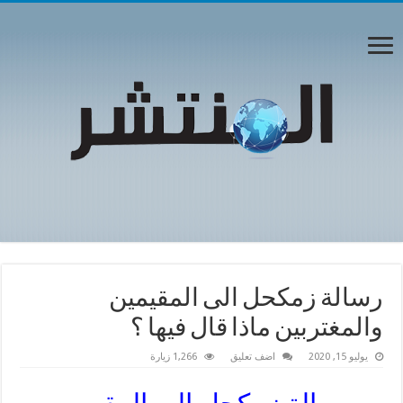
رسالة زمكحل الى المقيمين
والمغتربين ماذا قال فيها ؟
يوليو 15, 2020
اضف تعليق
1,266 زيارة