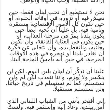
نحن لا نستطيع أن نحب لبنان فقط، حين
نعيش فيه أو نزوره في أوقاته الحلوة، أو
حين تكون كل الأمور الإقتصادية مستقرة
ونامية فيه، بل علينا أن نُحبه أيضاً حين
يكون بلدنا يمرّ في مرحلة العذاب، أو
حين يكون في العناية الفائقة، وأن نكون
بجانبه، ونلتقط يده، وأن نتخلى عن فكرة
أن نغادر بلدنا أو نهجره في هذه الاوقات
الحرجة، في حين أنه بأمسّ الحاجة الينا.
علينا أن نذكّر أن لبنان يلين اليوم، لكن لن
ينكسر ولا يُهزم، وأننا نتعذب لكن لم ولن
نستسلم، كما لم نستسلم في تاريخ حياتنا،
ولن نستسلم مستقبلاً.
إني أفتخر بأنني من الشباب اللبناني الذي
آمن ببلده، وعاد إليه وإستثمر فيه. ولستُ