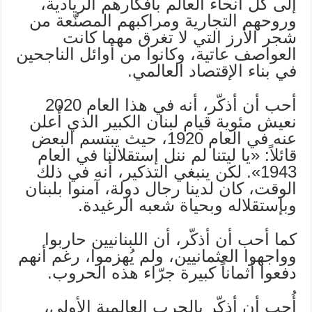
إلى كل أنحاء العالم بأفكارهم الريادية،
وروحهم التجارية ومراكبهم المصنّعة من
شجر الأرز التي لا تغرق مهما كانت
العواصف عاتية، وكانوا من أوائل الناجحين
في بناء الإقتصاد العالمي.
أحب أن أذكّر، أنه في هذا العام 2020
نعيش مئوية قيام لبنان الكبير الذي أُعلن
عنه في العام 1920، حيث يبتسم البعض
قائلاً: «يا ليتنا لم ننل إستقلالنا في العام
1943». لكن ينبغي التذكير، أنه في ذلك
الوقت، كان لدينا رجال دولة، آمنوا بلبنان
وبإستقلاله وبحياة شعبه الرغيدة.
كما أحب أن أذكّر، أن اللبنانيين حاربوا
وواجهوا العثمانيين، ولم يُهزموا، رغم أنهم
دفعوا أثماناً كبيرة جرّاء هذه الحروب.
أُحب أن أذكّر بالحرب العالمية الأولى،