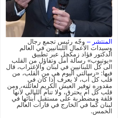
المنتشر –
وجّه رئيس تجمع رجال
وسيدات الأعمال اللبنانيين في العالم
الدكتور فؤاد زمكحل عبر تطبيق
«يوتيوب» رسالة أمل وتفاؤل من القلب
الى كل اللبنانيين في لبنان والإغتراب، قال
فيها: «رسالتي اليوم هي من القلب، من
قلب كل أب، لا يعرف إذا كان في
مقدوره توفير العيش الكريم لعائلته، ومن
قلب كل أم يحترق، ولا تنام الليالي لأنها
قلقة ومضطربة على مستقبل أبنائها في
لبنان كما في الخارج في قارات العالم
الخمس.