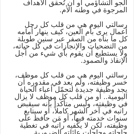
الجو التشاؤمي أو أن تُحقق الأهداف
المرجوة في وطنه الأم.
رسالتي اليوم هي من قلب كل رجل
أعمال يرى بأم العين، كيف ينهار أمامه
كل ما بناه من الصفر عبر سنين طويلة
من التضحيات والإنجازات في كل حياته،
ولا يستطيع أن يقوم بأي شيء من أجل
الإنقاذ والصمود.
رسالتي اليوم هي من قلب كل موظف،
خسر وظيفته، ولم يعد في مقدوره أن
يجد وظيفة جديدة لتحمّل أعباء الحياة
اليومية.. أو من قلب كل موظف لا يزال
في وظيفته، وليس متأكداً بأنه سيقبض
راتبه في آخر الشهر كاملاً، أو سيتابع
سنوات خدمته فيها، أو مَن حافظ على
وظيفته، لكن لا يكفيه راتبه في تغطية
حاجاته وحاجات عائلته الضرورية