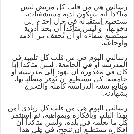
رسالتي هي من قلب كل مريض ليس
متأكداً أنه سيكون لديه مستشفيات،
تستطيع إستقباله في حال إحتاج إلى
دخولها، أو ليس متأكداً أن يجد أدوية
تستطيع شفاءه أو أن تُخفف من آلامه
وأوجاعه.
رسالتي اليوم هي من قلب كل تلميذ في
المدرسة أو في الجامعة، ليس متأكداً إذا
كان في مقدوره أن يعود إلى مدرسته أو
جامعته، كي يستطيع أن يُوفر متطلباتها،
ويُتابع سنته الدراسية كاملة والتخرج
بشهادته.
رسالتي اليوم هي من قلب كل ريادي آمن
بهذا البلد، وبأفكاره وبمواهبه، ثم إستثمر
كل ما تعلّمه في بلده، وليس متأكداً أن
أفكاره تستطيع أن تنجح، في ظل هذا