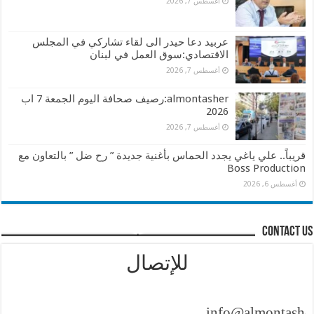
أغسطس 7, 2026
عربيد دعا حيدر الى لقاء تشاركي في المجلس
الاقتصادي:سوق العمل في لبنان
أغسطس 7, 2026
almontasher:رصيف صحافة اليوم الجمعة 7 اب
2026
أغسطس 7, 2026
قريباً.. علي ياغي يجدد الحماس بأغنية جديدة ” رح ضل ” بالتعاون مع
Boss Production
أغسطس 6, 2026
contact us
للإتصال
info@almontasher.com