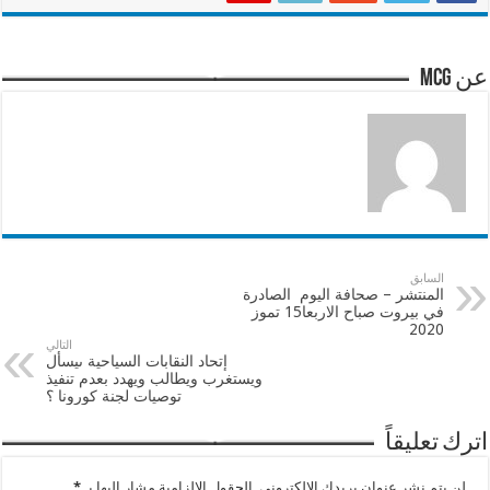
عن mcg
السابق
المنتشر – صحافة اليوم الصادرة
في بيروت صباح الاربعا15 تموز
2020
التالي
إتحاد النقابات السياحية ىيسأل
ويستغرب ويطالب ويهدد بعدم تنفيذ
توصيات لجنة كورونا ؟
اترك تعليقاً
لن يتم نشر عنوان بريدك الإلكتروني.
الحقول الإلزامية مشار إليها بـ
*