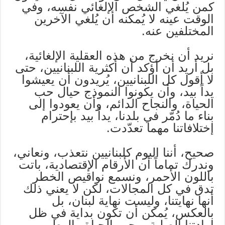
كمن يُلغي الشخص الإلغائي نفسه، وفي
الوقت عينه لا يُمكنه أن يُلغي الآخرين
المختلفين عنه.
نريد أن نخرج من هذه العقلية الإلغائية،
بل أريد أن أؤكد أن أكثرية اللبنانيين، حتى
لا أقول كل اللبنانيين، يُريدون أن يعيشوا
يداً بيد، وأن يكونوا النموذج حيال حب
الحياة، والنجاح الدائم، وأن يعودوا إلى
بناء ما دُمّر في بلدنا، يداً بيد بإحترام
إختلافاتنا مهما تعدّدت.
صحيح، أننا اليوم كلبنانيين نتعذب، ونعاني،
وندرك تماماً أن الأرقام الإقتصادية، باتت
باللون الأحمر، ونسمع نواقيص الخطر
تدق في كل المجالات، لكن لا يعني ذلك
أنها نهايتنا، وليست نهاية لبنان، بل
بالعكس، يُمكن أن تكون بداية في ظل
إرادتنا الصلبة، وحب الحياة والوطن.