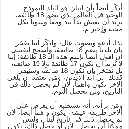
أذكّر أيضاً بأن لبنان هو البلد النموذج
الوحيد في العالم الذي يضم 18 طائفة،
تريد أن تعيش يداً بيد ومعاً وسوياً بكل
محبة وإحترام.
لذا، أدعو وبصوت عال، واذكَر أننا نفخر
بأن بلدنا يضم 18 طائفة، وأسمح لنفسي
أن أقول أيضاً بإسم هذه الـ 18 طائفة: إننا
لا نُريد أن نكون 17 طائفة ولا 19 طائفة،
بل نفتخر بأن نكون 18 طائفة وسنبقى
كذلك الى أبد الآبدين، ومَن يعتقد أن يُلغي
الآخر يكون واهماً، لأن لم يحصل ذلك في
التاريخ، ولن يحصل اليوم.
ومَن برأيه، أنه يستطيع أن يفرض على
الآخر طريقة عيشه، يكون واهماً أيضا، لأن
لم يحصل ذلك في تاريخ لبنان وليس
ممكنا أن يحصل، لأن لو حصل ذلك، يكون