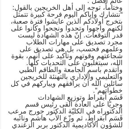
عالم أفضل”.
وختاماً، توجه إلى أهل الخريجين بالقول:
“نتشارك وإياكم اليوم فرحة كبيرة تتمثل
بتخرج أولادكم الذين عايشوا فترة صعبة،
لكنهم واجهوا وتحدوا ونجحوا وكانوا على
قدر التوقعات. إنّ هذه الشهادة ليست
مجرد تصديق على مهارات الطلاب
وعلمهم فحسب، بل هي تصديق على
شجاعتهم وقوتهم وتأكيد على أنهم، بقوة
الله، سيتغلبون على التحديات كلها.
وأتقدم باسم الجامعة والطاقم الطبي
والتعليمي والإداري بالتهنئة للخريجين
سائلين الله أن يرافقهم ويباركهم في كل
خطواتهم”.
قَسَم أبقراط وتوزيع الشهادات
وجريًا على العادة ألقى رئيس قسم
الدكتوراه في الكليّة الدكتور جورج مرعب
قَسَم أبقراط، ثم وزّع الأب هاشم ونائبه
للشؤون الأكاديمية الدكتور بربر الزغندي