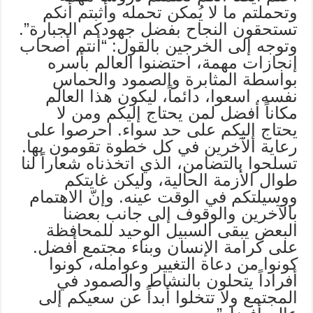
وتحملتم ما لا يُمكن تحمله وأثبتم أنكم
تستحقون النجاح بفضل جهودكم الجبارة”.
وتوجه إلى الخرجين بالقول: “أنتم أصحاب
إنجازات مهمة، احتضنوا العالم بأسره
بواسطة المثابرة والصمود والحماس
نفسه. اسعوا، دائماً، ليكون هذا العالم
مكاناً أفضل لمن يحتاج إليكم ومن لا
يحتاج إليكم على حد سواء. احرصوا على
رعاية الآخرين في كل خطوة تقومون بها.
تسلحوا بالتضامن، الذي اتخذناه شعاراً لنا
طوال الأزمة الحالية، وليكن غايتكم
ووسيلتكم في الوقت عينه. وإنّ الاهتمام
بالآخرين والوقوف إلى جانب بعضنا
البعض يبقى السبيل الوحيد للمحافظة
على كرامة الإنسان وبناء مجتمع أفضل.
كونوا من دعاة التغيير وعوامله، كونوا
أفراداً يتحلون بالنشاط والصمود في
المجتمع ولا تتخلوا أبداً عن سعيكم إلى