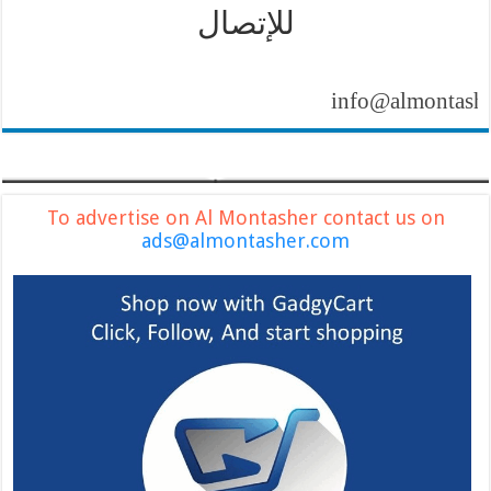
للإتصال
info@almontasher.com
To advertise on Al Montasher contact us on
ads@almontasher.com