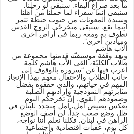
ما بعد صراع البقاء. سنبقى لو رحلنا.
سنبقى إنما سفراء لما حملنا من أهلنا
وسيدة المعونات من حبوب حنطة تثمر
أينما نقع. سنبقى متخرجّي الروح القدس
نطوف به ومعه ربما في أراض أخرى
وميادين أخرى”.
الأب هاشم
وبعد وقفة موسيقيّة قدمتها مجموعة من
طلّاب الكليّة، ألقى الأب هاشم كلمة
أعرب فيها عن “سروره بالوقوف إلى
جانب الطلاب والاحتفال معهم بهذا الإنجاز
المهم في حياتهم، والذي حققوه بفضل
مثابرتهم النموذجية وإرادتهم الصلبة
وصمودهم القوي. إنّ تخرجكم اليوم
يعكس بصيص أمل، أمل متجدد للبنان في
ظل وضع صعب جداً. لن أصف الوضع
الراهن في لبنان. فكلنا نعلم أننا نواجه،
كل يوم، عقبات اقتصادية واجتماعية