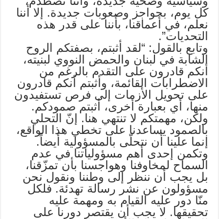
وسياسية وصحية جديدة، وأننا نصطدم،
كل يوم، بحواجز وصعوبات جديدة. إلا أننا
نعلم، في أعماقنا، بأننا على قدر هذه
التحديات”.
وتابع بالقول: “لقد أثبتم، بصفتكم الروح
الشابة في لبنان والحمض النووي لبنيته،
أنكم قادرون على التقدم بالرغم من
الاضطرابات القائمة، وأثبتم أنكم قادرون
على تحويل الأزمات إلى فرص تستفيدون
منها، أي بعبارة أخرى، أثبتم صمودكم.
ولكن، مهمتكم لا تنتهي هنا. إنّ التحلي
بالصمود يساعدنا على تخطي هذا الواقع،
إنما علينا أن نتحلّى بالمسؤولية أيضاً.
وتكمن إحدى أهم مسؤولياتنا في عدم
السماح لمخاوفنا وهواجسنا بأن تمزّقنا،
بل يجب أن ننظر إلى وطننا ونقول نحن
مسؤولون عن نشر رسالة تهدئة. فلكل
منّا دور عليه القيام به ومهمة عليه
تحقيقها. لا يجب أن يقتصر دورنا على