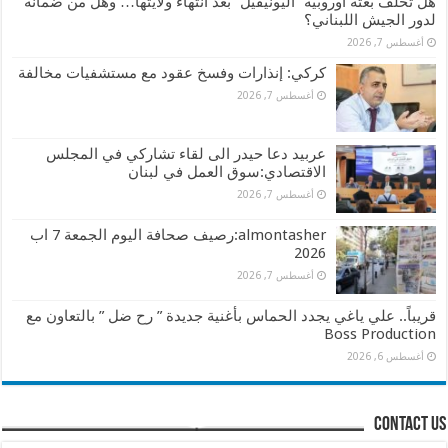
هل تخلف بعثة أوروبية “اليونيفيل” بعد انتهاء ولايتها… وهل من ضمانة
لدور الجيش اللبناني؟
أغسطس 7, 2026
كركي: إنذارات وفسخ عقود مع مستشفيات مخالفة
أغسطس 7, 2026
عربيد دعا حيدر الى لقاء تشاركي في المجلس
الاقتصادي:سوق العمل في لبنان
أغسطس 7, 2026
almontasher:رصيف صحافة اليوم الجمعة 7 اب
2026
أغسطس 7, 2026
قريباً.. علي ياغي يجدد الحماس بأغنية جديدة ” رح ضل ” بالتعاون مع
Boss Production
أغسطس 6, 2026
contact us