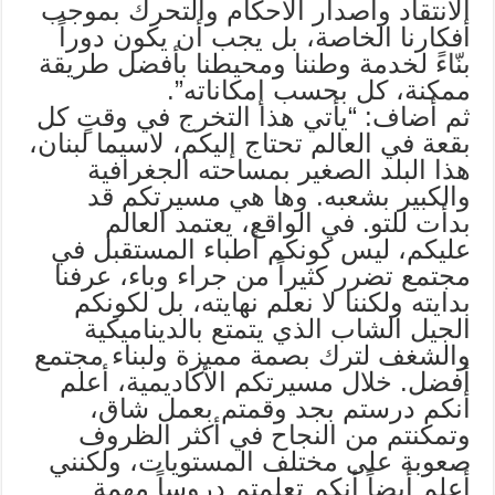
الانتقاد واصدار الأحكام والتحرك بموجب
أفكارنا الخاصة، بل يجب أن يكون دوراً
بنّاءً لخدمة وطننا ومحيطنا بأفضل طريقة
ممكنة، كل بحسب إمكاناته”.
ثم أضاف: “يأتي هذا التخرج في وقتٍ كل
بقعة في العالم تحتاج إليكم، لاسيما لبنان،
هذا البلد الصغير بمساحته الجغرافية
والكبير بشعبه. وها هي مسيرتكم قد
بدأت للتو. في الواقع، يعتمد العالم
عليكم، ليس كونكم أطباء المستقبل في
مجتمع تضرر كثيراً من جراء وباء، عرفنا
بدايته ولكننا لا نعلم نهايته، بل لكونكم
الجيل الشاب الذي يتمتع بالديناميكية
والشغف لترك بصمة مميزة ولبناء مجتمع
أفضل. خلال مسيرتكم الأكاديمية، أعلم
أنكم درستم بجد وقمتم بعمل شاق،
وتمكنتم من النجاح في أكثر الظروف
صعوبة على مختلف المستويات، ولكنني
أعلم أيضاً أنكم تعلمتم دروساً مهمة