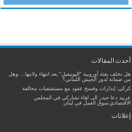
أحدث المقالات
هل تخلف بعثة أوروبية “اليونيفيل” بعد انتهاء ولايتها… وهل
من ضمانة لدور الجيش اللبناني؟
كركي: إنذارات وفسخ عقود مع مستشفيات مخالفة
عربيد دعا حيدر الى لقاء تشاركي في المجلس
الاقتصادي:سوق العمل في لبنان
إعلانات