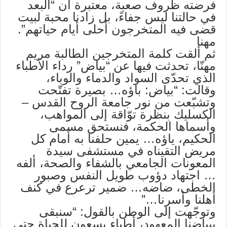
فرضته ظروف صعبة، معتبرة أن “البعد
في حالتنا ليس جفاءً، بل زادنا محبة لبيت
قضى فيه المتخرجون أحلى أيام حياتهم”.
مهنا
ثم ألقت كلمة المتخرجين الطالبة مريم
مهنّا، تحدثت فيها عن “بياض” رداء الأطباء
الذي تحدّى السواد والدماء والوباء،
وقالت: “بياض: باؤه… بصيرة تفتّحت
وتشبّعت من نور جامعة الروح القدس –
الكسليك بنظرة توّاقة إلى المواهب،
وأسماها الحكمة، فنستحق مسمى
الحكيم، ياؤه… يمين حلفنا به أمام كل
مريض التقيناه في مستشفى سيدة
المعونات الجامعي بالشفاء والصحة، ألفه
… اجتهاد دؤوب طويل النفس وصبور
الخطى، ضاضه… ضمير ترعرع في كنف
أهلنا وأسرنا…”
وتوجّهت إلى الوطن بالقول: “سنبقى
ببياضنا المعهود، أطباء يسعون للحياة حتى