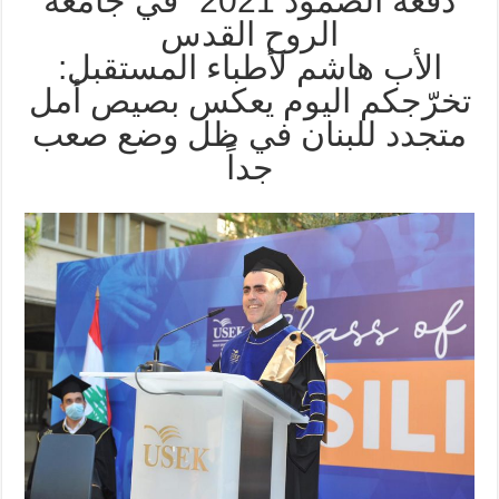
دفعة الصمود 2021″ في جامعة
الروح القدس
الأب هاشم لأطباء المستقبل:
تخرّجكم اليوم يعكس بصيص أمل
متجدد للبنان في ظل وضع صعب
جداً