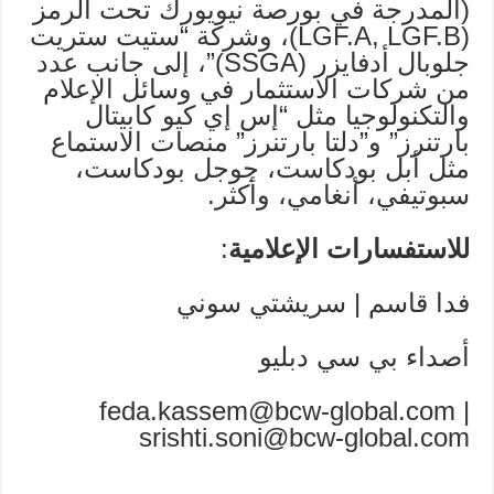
(المدرجة في بورصة نيويورك تحت الرمز
(LGF.A, LGF.B)، وشركة “ستيت ستريت
جلوبال أدفايزر (SSGA)”، إلى جانب عدد
من شركات الاستثمار في وسائل الإعلام
والتكنولوجيا مثل “إس إي كيو كابيتال
بارتنرز” و”دلتا بارتنرز” منصات الاستماع
مثل أبل بودكاست، جوجل بودكاست،
سبوتيفي، أنغامي، وأكثر.
للاستفسارات الإعلامية
:
فدا قاسم | سريشتي سوني
أصداء بي سي دبليو
feda.kassem@bcw-global.com |
srishti.soni@bcw-global.com