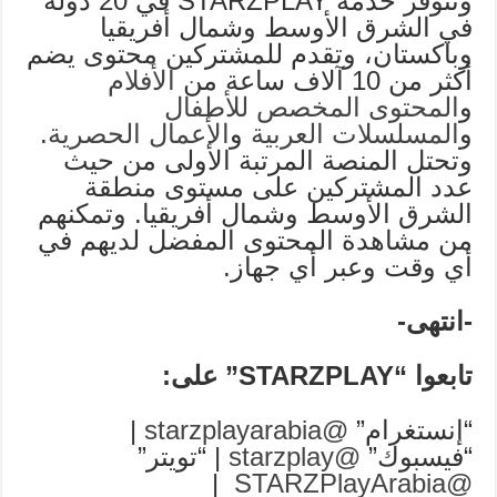
وتتوفر خدمة STARZPLAY في 20 دولة
في الشرق الأوسط وشمال أفريقيا
وباكستان، وتقدم للمشتركين محتوى يضم
أكثر من 10 آلاف ساعة من
الأفلام
و
المحتوى المخصص للأطفال
و
المسلسلات العربية
و
الأعمال الحصرية
.
وتحتل المنصة المرتبة الأولى من حيث
عدد المشتركين على مستوى منطقة
الشرق الأوسط وشمال أفريقيا. وتمكنهم
من مشاهدة المحتوى المفضل لديهم في
أي وقت وعبر أي جهاز.
-انتهى-
تابعوا “
STARZPLAY
” على:
“إنستغرام”
@starzplayarabia
|
“فيسبوك”
@starzplay
| “تويتر”
|
@STARZPlayArabia