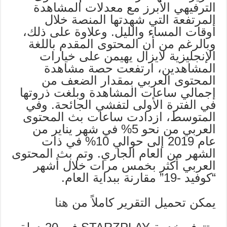
الترفيهي الأبرز مع معدلات المشاهدة
المرتفعة التي شهدتها المنصة خلال
أوقات المساء والليل. وعلاوة على ذلك،
وبالرغم من أن المحتوى المقدم باللغة
الإنجليزية لايزال يهيمن على خيارات
المشاهدين، ارتفعت حصة مشاهدة
المحتوى العربي بمقدار الضعف من
إجمالي ساعات المشاهدة وبلغت ذروتها
في الفترة الأولى لتفشي الجائحة. وفي
المتوسط​​، ازدادت ساعات بث المحتوى
العربي من نحو 5% في شهر يناير من
عام 2019 إلى حوالي 10% في ذات
الشهر من العام الجاري. وتم بث المحتوى
العربي أكثر بخمس مرات خلال أشهر
“كوفيد -19” مقارنة ببداية العام.
يمكن تحميل التقرير كاملاً من
هنا