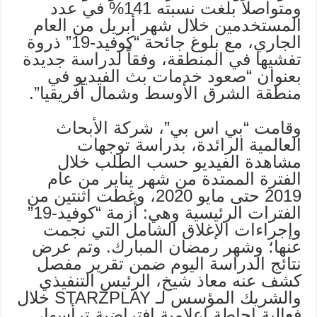
ومتواصلاً بلغت نسبته 141% في عدد
المستخدمين خلال شهر أبريل من العام
الجاري، مع بلوغ جائحة “كوفيد-19” ذروة
تفشيها في المنطقة، وفقاً لدراسة جديدة
بعنوان “صعود خدمات بث الفيديو في
منطقة الشرق الأوسط وشمال أفريقيا”.
وقامت “بي اس بي”، شركة الأبحاث
العالمية الرائدة، بدراسة توجهات
مشاهدة الفيديو حسب الطلب خلال
الفترة الممتدة من شهر يناير من عام
2019 حتى مايو 2020، وغطت اثنتين من
الفترات الرئيسية وهي: أزمة “كوفيد-19”
وإجراءات الإغلاق الشامل التي نجمت
عنها؛ وشهر رمضان المبارك. وتم عرض
نتائج الدراسة اليوم ضمن تقرير مفصل
كشف عنه معاذ شيخ، الرئيس التنفيذي
والشريك المؤسس لـ STARZPLAY خلال
فعالية إحاطة إعلامية افتراضية ترأسها،