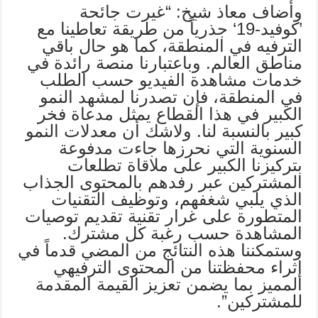
وأضاف معاذ شيخ: “غيرت جائحة
’كوفيد-19‘ جذرياً من طريقة تعاطينا مع
الترفيه في المنطقة، كما هو حال باقي
مناطق العالم. وباعتبارنا منصة رائدة في
خدمات مشاهدة الفيديو حسب الطلب
في المنطقة، فإن تصدرنا لمشهد النمو
الكبير في هذا القطاع يمثل مدعاة فخر
كبير بالنسبة لنا. ولاشك أن معدلات النمو
السنوية التي نحرزها جاءت مدفوعة
بتركيزنا الكبير على ملاقاة تطلعات
المشتركين عبر رفدهم بالمحتوى الجذاب
الذي يلبي شغفهم، وتوظيف التقنيات
المتطورة على غرار تقنية تقديم توصيات
المشاهدة حسب رغبة كل مشترك.
وستمكننا هذه النتائج من المضي قدماً في
إثراء محفظتنا من المحتوى الترفيهي
المميز بما يضمن تعزيز القيمة المقدمة
للمشتركين”.