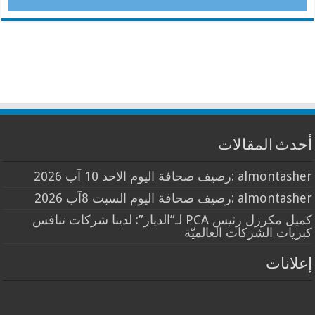
أحدث المقالات
almontasher :رصيف صحافة اليوم الاحد 10 آب 2026
almontasher :رصيف صحافة اليوم السبت 8آب 2026
كميل مكرزل رئيس PCA لـ”الديار”: لدينا شركات تنافس
كبريات الشركات العالميّة
إعلانات