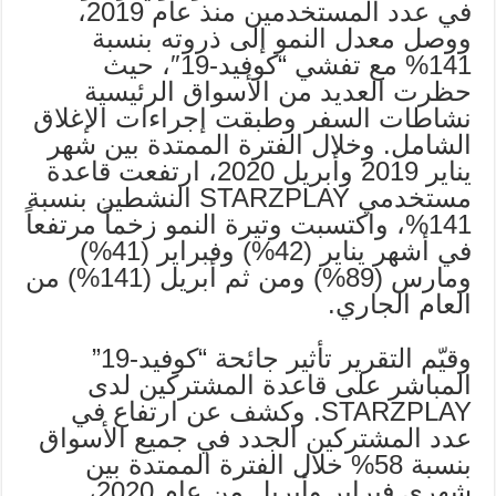
في عدد المستخدمين منذ عام 2019،
ووصل معدل النمو إلى ذروته بنسبة
141% مع تفشي “كوفيد-19″، حيث
حظرت العديد من الأسواق الرئيسية
نشاطات السفر وطبقت إجراءات الإغلاق
الشامل. وخلال الفترة الممتدة بين شهر
يناير 2019 وأبريل 2020، ارتفعت قاعدة
مستخدمي STARZPLAY النشطين بنسبة
141%، واكتسبت وتيرة النمو زخماً مرتفعاً
في أشهر يناير (42%) وفبراير (41%)
ومارس (89%) ومن ثم أبريل (141%) من
العام الجاري.
وقيّم التقرير تأثير جائحة “كوفيد-19”
المباشر على قاعدة المشتركين لدى
STARZPLAY. وكشف عن ارتفاع في
عدد المشتركين الجدد في جميع الأسواق
بنسبة 58% خلال الفترة الممتدة بين
شهري فبراير وأبريل من عام 2020،