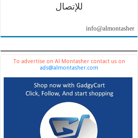
للإتصال
info@almontasher.com
To advertise on Al Montasher contact us on
ads@almontasher.com