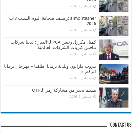
أغسطس 9, 2026
almontasher :رصيف صحافة اليوم السبت 8آب
2026
أغسطس 8, 2026
كميل مكرزل رئيس PCA لـ”الديار”: لدينا شركات
تنافس كبريات الشركات العالميّة
أغسطس 8, 2026
بيروت ماراثون وبلدية برمانا أطلقتا « مهرجان برمانا
للركض»
أغسطس 8, 2026
مسلم يحذر من مشاركة رمز الـOTP
أغسطس 7, 2026
contact us