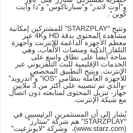
و”آوت لاندر” و”سبارتاكوس” و”ذا وايت
كوين”.
وتتيح “STARZPLAY” للمشتركين إمكانية
مشاهدة المحتوى بدقة HD و4K عبر
معظم الأجهزة الداعمة للإنترنت وأجهزة
التلفاز الذكية ومنصات الألعاب، وهي
متاحة أيضاً على نطاق واسع على
الخدمات الإقليمية للبث التلفزيوني عبر
الإنترنت. ويتيح التطبيق المخصص
للأجهزة العاملة بنظامي “iOS” و”أندرويد”
-والذي تم تنصيبه على أكثر من 3 ملايين
جهاز- تنزيل المحتوى لمتابعته دون اتصال
مع شبكة الإنترنت.
يُشار إلى أن المستثمرين الرئيسيين في
“STARZPLAY” هم شركة “ستارز”
(www.starz.com)، وشركة “لايونزغيت”