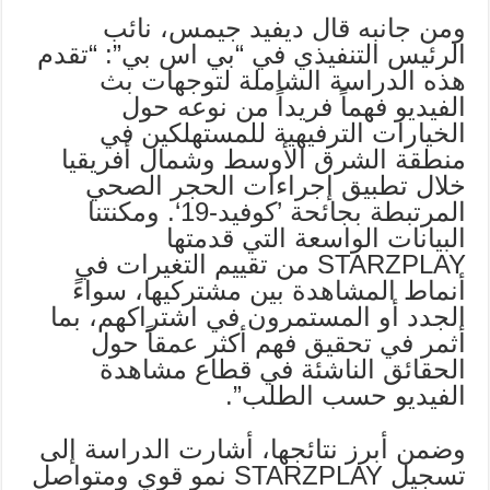
ومن جانبه قال ديفيد جيمس، نائب
الرئيس التنفيذي في “بي اس بي”: “تقدم
هذه الدراسة الشاملة لتوجهات بث
الفيديو فهماً فريداً من نوعه حول
الخيارات الترفيهية للمستهلكين في
منطقة الشرق الأوسط وشمال أفريقيا
خلال تطبيق إجراءات الحجر الصحي
المرتبطة بجائحة ’كوفيد-19‘. ومكنتنا
البيانات الواسعة التي قدمتها
STARZPLAY من تقييم التغيرات في
أنماط المشاهدة بين مشتركيها، سواءً
الجدد أو المستمرون في اشتراكهم، بما
أثمر في تحقيق فهم أكثر عمقاً حول
الحقائق الناشئة في قطاع مشاهدة
الفيديو حسب الطلب”.
وضمن أبرز نتائجها، أشارت الدراسة إلى
تسجيل STARZPLAY نمو قوي ومتواصل