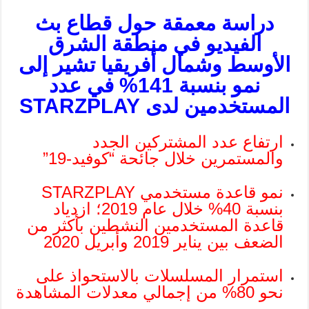
دراسة معمقة حول قطاع بث
الفيديو في منطقة الشرق
الأوسط وشمال أفريقيا تشير إلى
نمو بنسبة 141% في عدد
المستخدمين لدى
STARZPLAY
ارتفاع عدد المشتركين الجدد
والمستمرين خلال جائحة “كوفيد-19”
نمو قاعدة مستخدمي STARZPLAY
بنسبة 40% خلال عام 2019؛ ازدياد
قاعدة المستخدمين النشطين بأكثر من
الضعف بين يناير 2019 وأبريل 2020
استمرار المسلسلات بالاستحواذ على
نحو 80% من إجمالي معدلات المشاهدة