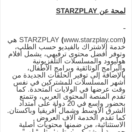
لمحة عن
STARZPLAY
)
www.starzplay.com
(
STARZPLAY
هي
خدمة الاشتراك بالفيديو حسب الطلب،
وتوفر أفضل محتوى ترفيهي، يشمل أفلام
هوليوود والمسلسلات التلفزيونية
والبرامج الوثائقية وبرامج الأطفال،
بالإضافة إلى توفير الحلقات الجديدة من
أشهر المسلسلات للمشتركين في نفس
وقت عرضها في الولايات المتحدة. كما
تقدم المنصة المحتوى العربي، وتتمتع
بحضور واسع في 20 دولة على امتداد
الشرق الأوسط وشمال أفريقيا وباكستان.
كما تقدم الخدمة آلاف العروض
الاستثنائية، من ضمنها محتويات أصلية
حصرية لمشتركي ’ستارز‘ مثل “باور”