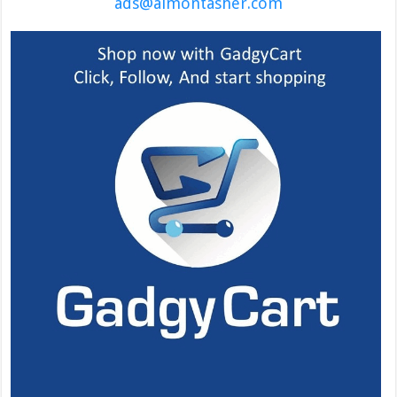
ads@almontasher.com