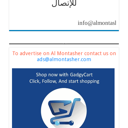
للإتصال
info@almontasher.com
To advertise on Al Montasher contact us on
ads@almontasher.com