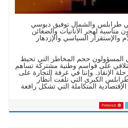
 في طرابلس والشمال توفيق دبوسي
ون مناسبة لهجر الأنانيات والضغائن
ام والإستقرار السياسي والإزدهار
ي المسؤولون حجم المخاطر التي تحيط
، للتلاقي على قواسم وطنية مشتركة تساهم
 الإنقاذ. وإننا في غرفة التجارة على
طرابلس الكبرى التي تلفت أنظار
لإقتصادية المتكاملة التي تشكل رافعة
Pinterest