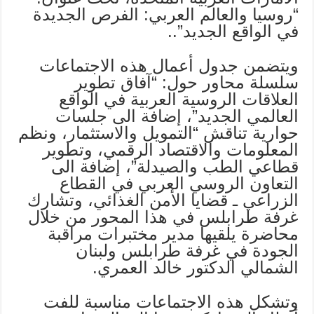
“روسيا والعالم العربي: الفرص الجديدة
في الواقع الجديد”..
ويتضمن جدول أعمال هذه الاجتماعات
سلسلة محاور حول: “آفاق تطوير
العلاقات الروسية العربية في الواقع
العالمي الجديد”، إضافة الى جلسات
حوارية تناقش “التمويل والاستثمار، ونظم
المعلومات والاقتصاد الرقمي، وتطوير
قطاعي الطب والصيدلة”، إضافة الى
التعاون الروسي العربي في القطاع
الزراعي ـ قضايا الأمن الغذائي، وتشارك
غرفة طرابلس في هذا المحور من خلال
محاضرة يلقيها مدير مختبرات مراقبة
الجودة في غرفة طرابلس ولبنان
الشمالي الدكتور خالد العمري.
وتشكل هذه الاجتماعات مناسبة للفت