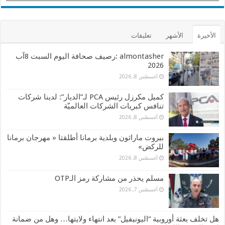
الأخيرة
الأشهر
تعليقات
almontasher :رصيف صحافة اليوم السبت 8آب
2026
أغسطس 8, 2026
كميل مكرزل رئيس PCA لـ”الديار”: لدينا شركات
تنافس كبريات الشركات العالميّة
أغسطس 8, 2026
بيروت ماراثون وبلدية برمانا أطلقتا « مهرجان برمانا
للركض»
أغسطس 8, 2026
مسلم يحذر من مشاركة رمز الـOTP
أغسطس 7, 2026
هل تخلف بعثة أوروبية “اليونيفيل” بعد انتهاء ولايتها… وهل من ضمانة