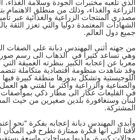
الذي تلعبه مختبرات الجودة وسلامة الغذاء، 
الزراعة والغذاء، وذلك من منطلق الاهتمام بتط
مصدري المنتجات الزراعية والغذائية عبر تأم
الشهادات المعتمدة دوليا والتي تعزز الثقة با
جميع دول العالم.
من جهته أثنى المهندس دبانة على الصفات الري
وهي تساعد كثيراً في الذهاب الى رسم صورة
معربا عن إعجابه الكبير بنظرته العميقة التي لا
وقد شاهدت منظومة اقتصادية متكاملة تتضمن 
اللوجيستية وتشكل بدورها منطقة كبيرة فيها 
والصناعية والزراعية واكثر ما لفتني هو الع
في القليعات عكار الى مطار ذكي بمواصفات د
لبنان وسنغافورة بلدين صغيرين من حيث المس
المشتركة.
وأبدى المهندس دبانة إعجابه بفكرة “نحو إعتم
لافتا الى أنها فكرة ممتازة تطرح في المكا
مجالات كبيرة، ولديها مساحات واسعة يستفيد م