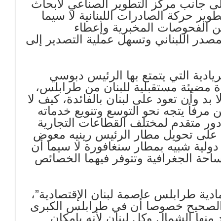
الى جانب مركز التطوير الصناعي لأبحاث
وير حركة الصادرات اللبنانية لا سيما
ين الفحوصات المخبرية وإعطاء
لمصدر اللبناني وتسهل عملية التصدير إلى
ادية التي يتمتع بها الرئيس دبوسي
 مضيئة مستقبلية للبنان من طرابلس،
 بد وأن تعود على لبنان بالفائدة، كيف لا
مرفأ يتجه نحو التوسع وتنويع خدماته
دور متقدم لمختلف القطاعات التجارية
مل على تحويل مطار الرئيس رينيه معوض
ولية شبيه بمطار سنغافورة لا سيما أن
احة الجغرافية وتتوفر فيهما الخصائص
ادية طرابلس عاصمة لبنان الإقتصادية”،
ن الصحيح خصوصا أن في طرابلس الكبرى
نها الشمال وكل لبنان لأنه بإمكان