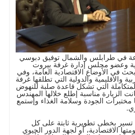
اعة في طرابلس والشمال توفيق دبوسي
انية وعضو مجلس إدارة غرفة بيروت
حث في الأوضاع الاقتصادية العامة، وفي
بية والاقليمية والدولية التي تطلقها غرفة
متكاملة التي تشكل قاعدة صلبة للنهوض
نت الزيارة مناسبة إطلع خلالها المهندس
 مختبرات الجودة وسلامة الغذاء وإستمع
ي.
تسير بخطى تطويرية ثابتة على كل
تها الاقتصادية، أو لجهة الدور الحيوي