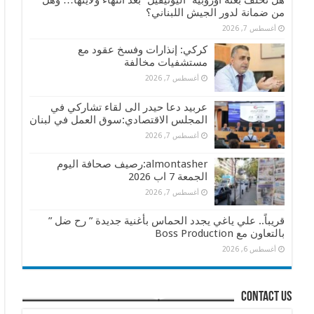
هل تخلف بعثة أوروبية “اليونيفيل” بعد انتهاء ولايتها… وهل
من ضمانة لدور الجيش اللبناني؟
أغسطس 7, 2026
كركي: إنذارات وفسخ عقود مع
مستشفيات مخالفة
أغسطس 7, 2026
عربيد دعا حيدر الى لقاء تشاركي في
المجلس الاقتصادي:سوق العمل في لبنان
أغسطس 7, 2026
almontasher:رصيف صحافة اليوم
الجمعة 7 اب 2026
أغسطس 7, 2026
قريباً.. علي ياغي يجدد الحماس بأغنية جديدة ” رح ضل ”
بالتعاون مع Boss Production
أغسطس 6, 2026
contact us