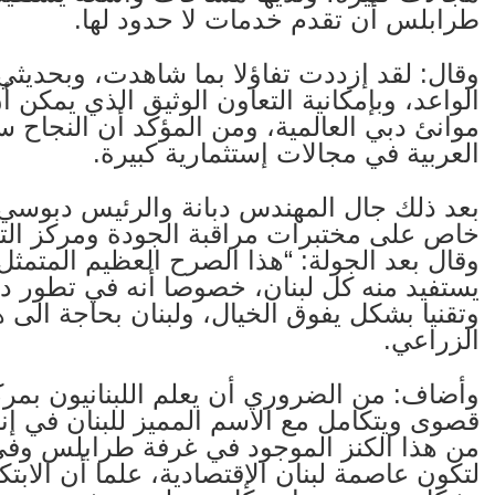
طرابلس أن تقدم خدمات لا حدود لها.
وقال: لقد إزددت تفاؤلا بما شاهدت، وبحديث
الواعد، وبإمكانية التعاون الوثيق الذي يمكن
موانئ دبي العالمية، ومن المؤكد أن النجاح سي
العربية في مجالات إستثمارية كبيرة.
بعد ذلك جال المهندس دبانة والرئيس دبوس
خاص على مختبرات مراقبة الجودة ومركز التط
وقال بعد الجولة: “هذا الصرح العظيم المتم
يستفيد منه كل لبنان، خصوصا أنه في تطور دائم
وتقنيا بشكل يفوق الخيال، ولبنان بحاجة الى ه
الزراعي.
وأضاف: من الضروري أن يعلم اللبنانيون بمركز
قصوى ويتكامل مع الاسم المميز للبنان في إنت
من هذا الكنز الموجود في غرفة طرابلس وفي 
لتكون عاصمة لبنان الإقتصادية، علما أن الابتك