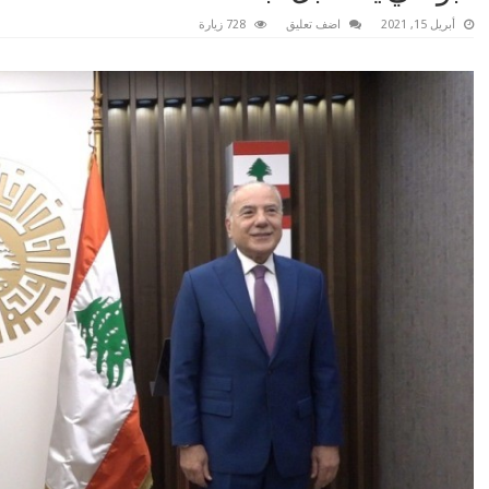
أبريل 15, 2021
اضف تعليق
728 زيارة