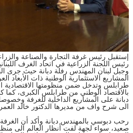
إستقبل رئيس غرفة التجارة والصناعة والزر
رئيس اللجنة الزراعية في اتحاد الغرف اللبن
وجبل لبنان المهندس رفلة دبانة حيث جرى الب
المشاريع الاستثمارية الوطنية ذات الأبعاد العر
طرابلس وتدخل ضمن منظومتها الاقتصادية ال
بالاقتصاد الوطني من طرابلس الكبرى، كما كا
دبانة على المشاريع الداخلية للغرفة وخصوصا
الى شرح واف من مديرها الدكتور خالد العمر
رحب دبوسي بالمهندس دبانة وأكد أن الغرفة 
صعيد، سواء لجهة لفت أنظار العالم الى منظوم