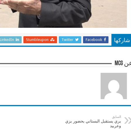
LinkedIn
Stumbleupon
Twitter
Facebook
شاركها
 mcg
السابق
بري يستقبل البستاني بحضور بزي
وعربيد