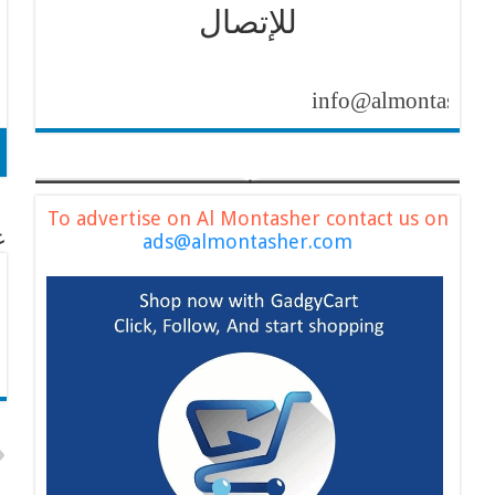
للإتصال
info@almontasher.com
To advertise on Al Montasher contact us on
عن
ads@almontasher.com