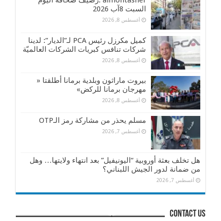
almontasher :رصيف صحافة اليوم
السبت 8آب 2026
أغسطس 8, 2026
كميل مكرزل رئيس PCA لـ”الديار”: لدينا
شركات تنافس كبريات الشركات العالميّة
أغسطس 8, 2026
بيروت ماراثون وبلدية برمانا أطلقتا «
مهرجان برمانا للركض»
أغسطس 8, 2026
مسلم يحذر من مشاركة رمز الـOTP
أغسطس 7, 2026
هل تخلف بعثة أوروبية “اليونيفيل” بعد انتهاء ولايتها… وهل
من ضمانة لدور الجيش اللبناني؟
أغسطس 7, 2026
contact us