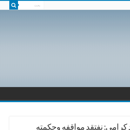
رامي: نفتقد مواقفه وحكمته