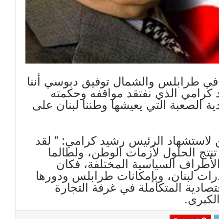
 في طرابلس والشمال توفيق دبوسي أننا
 كرامي الذي نفتقد مواقفه وحكمته
 الصعبة التي يعيشها وطننا لبنان على
ن لاستشهاد الرئيس رشيد كرامي: ” لقد
 تنتج الحلول لأزمات الوطن، ولطالما
لأطراف السياسية المختلفة، فكان
رات لبنان، وبإمكانات طرابلس ودورها
ادية المتكاملة في غرفة التجارة
لكبرى.