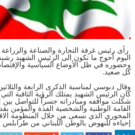
رأى رئيس غرفة التجارة والصناعة والزراعة
اليوم أحوج ما نكون الى الرئيس الشهيد رشيد
وحضوره في ظل الأوضاع السياسية والإقتصادية
كل صعيد.
وقال دبوسي لمناسبة الذكرى الرابعة والثلاثي
كان الرئيس الشهيد يمتلك الرؤية الثاقبة التي
شكلت مواقفه ومبادراته جسراً للتواصل بين ا
القامة الوطنية والشخصية الفذة والمؤمن بقد
المحوري الذي نسعى من خلال المنظومة الاقتص
إحياءه للنهوض بالوطن اللبناني من طرابلس ا