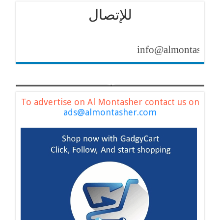
للإتصال
info@almontasher.com
To advertise on Al Montasher contact us on
ads@almontasher.com