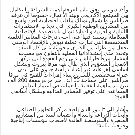
وأكد دبوسي وفق بيان للغرفة،أهمية الشراكة والتكامل
بين المجتمع الأكاديمي وبيئة الأعمال، خصوصا أن غرفة
طرابلس والشمال تمتلك ملفات اقتصادية لعدد واسع
من المشاريع الوطنية الكبرى التي تجذب الاستثمارات
اللبنانية والعربية والدولية تتمثل بالمنظومة الإقتصادية
المتكاملة وتستند فيها على أعلى درجات المعايير العلمية
المتخصصة التي تقارب عملية نهوض بالإقتصاد الوطني
تجعل من طرابلس الكبرى محورية على كل الصعد
وتحدد مدى استعداداتها العملية بالتعاون مع مصلحة
استثمار مرفأ طرابلس على ردم الفجوة التي تركها
الانفجار المشؤوم الذي طال بنية مرفأ بيروت وبشكل
أساسي إهراءاته عبر إعداد دراسة جدوى على أيدي
خبراء متخصصين للشروع ببناء إهراءات للقمح في مرفأ
طرابلس على مساحة 36 ألف متر مربع بسعة 200 ألف
طن للمساهمة الفعلية والعملية في اعتماد التدابير
المساعدة على توفير المصادر الغذائية وبشكل أساسي
القمح”.
وأشار الى “الدور الذي يلعبه مركز التطوير الصناعي
وأبحاث الزراعة والغذاء واحتضانه لعدد من المشاريع
الصغيرة والمتوسطة العائدة لأصحاب مؤسسات إنتاجية
وحرفية لبنانية”.