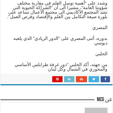
وشدد على “أهمية توسل العلم في مقاربة مختلف
شؤوننا العامة”، مشيرا الى أن “الشراكة الحيوية التي
تشد المجتمع الأكاديمي الى مجتمع الأعمال تساعد على
بلورة صيغة التكامل بين العلم والإقتصاد وفرص العمل”.
المصري
بدوره، أثنى المصري على “الدور الريادي” الذي يلعبه
دبوسي
الحلبي
من جهته، أكد الحلبي “دور غرفة طرابلس الأساسي
والمحوري في الشمال وكل لبنان
عن mcg