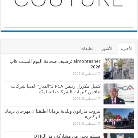
الأخيرة
الأشهر
تعليقات
almontasher :رصيف صحافة اليوم السبت 8آب
2026
أغسطس 8, 2026
كميل مكرزل رئيس PCA لـ”الديار”: لدينا شركات
تنافس كبريات الشركات العالميّة
أغسطس 8, 2026
بيروت ماراثون وبلدية برمانا أطلقتا « مهرجان برمانا
للركض»
أغسطس 8, 2026
مسلم يحذر من مشاركة رمز الـOTP