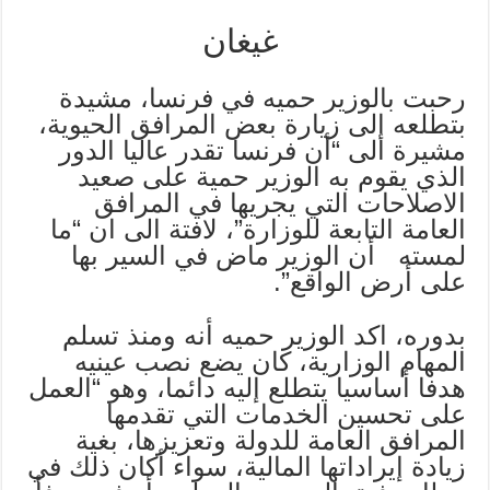
غيغان
رحبت بالوزير حميه في فرنسا، مشيدة
بتطلعه إلى زيارة بعض المرافق الحيوية،
مشيرة الى “أن فرنسا تقدر عاليا الدور
الذي يقوم به الوزير حمية على صعيد
الاصلاحات التي يجريها في المرافق
العامة التابعة للوزارة”، لافتة الى ان “ما
لمسته أن الوزير ماض في السير بها
على أرض الواقع”.
بدوره، اكد الوزير حميه أنه ومنذ تسلم
المهام الوزارية، كان يضع نصب عينيه
هدفا أساسيا يتطلع إليه دائما، وهو “العمل
على تحسين الخدمات التي تقدمها
المرافق العامة للدولة وتعزيزها، بغية
زيادة إيراداتها المالية، سواء أكان ذلك في