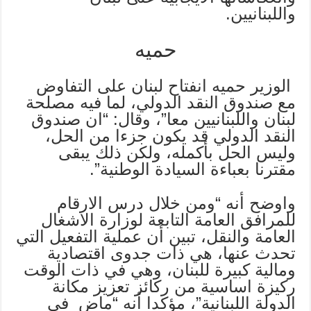
واللبنانيين.
حميه
الوزير حميه انفتاح لبنان على التفاوض
مع صندوق النقد الدولي، لما فيه مصلحة
لبنان واللبنانيين معا”، وقال: “ان صندوق
النقد الدولي قد يكون جزءا من الحل،
وليس الحل بأكمله، ولكن ذلك يبقى
مقترنا بعباءة السيادة الوطنية”.
واوضح أنه “ومن خلال درس الارقام
للمرافق العامة التابعة لوزارة الاشغال
العامة والنقل، تبين أن عملية التفعيل التي
تحدث عنها، هي ذات جدوى اقتصادية
ومالية كبيرة للبنان، وهي في ذات الوقت
ركيزة اساسية من ركائز تعزيز مكانة
الدولة اللبنانية”، مؤكدا أنه “ماض في