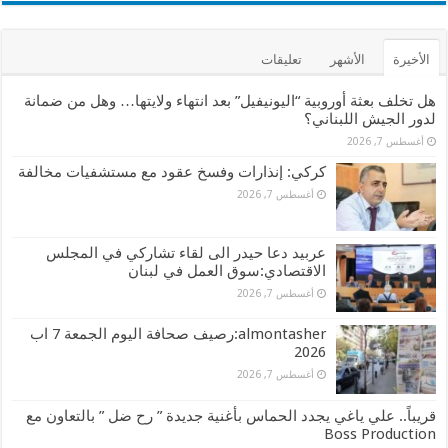
الأخيرة
الأشهر
تعليقات
هل تخلف بعثة أوروبية “اليونيفيل” بعد انتهاء ولايتها… وهل من ضمانة
لدور الجيش اللبناني؟
أغسطس 7, 2026
كركي: إنذارات وفسخ عقود مع مستشفيات مخالفة
أغسطس 7, 2026
عربيد دعا حيدر الى لقاء تشاركي في المجلس
الاقتصادي:سوق العمل في لبنان
أغسطس 7, 2026
almontasher:رصيف صحافة اليوم الجمعة 7 اب
2026
أغسطس 7, 2026
قريباً.. علي ياغي يجدد الحماس بأغنية جديدة ” رح ضل ” بالتعاون مع
Boss Production