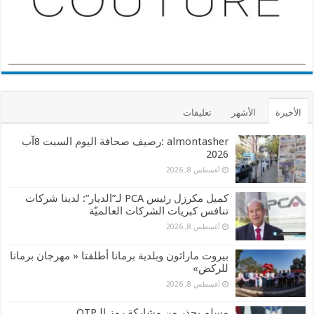
الأخيرة
الأشهر
تعليقات
almontasher :رصيف صحافة اليوم السبت 8آب
2026
أغسطس 8, 2026
كميل مكرزل رئيس PCA لـ”الديار”: لدينا شركات
تنافس كبريات الشركات العالميّة
أغسطس 8, 2026
بيروت ماراثون وبلدية برمانا أطلقتا « مهرجان برمانا
للركض»
أغسطس 8, 2026
مسلم يحذر من مشاركة رمز الـOTP