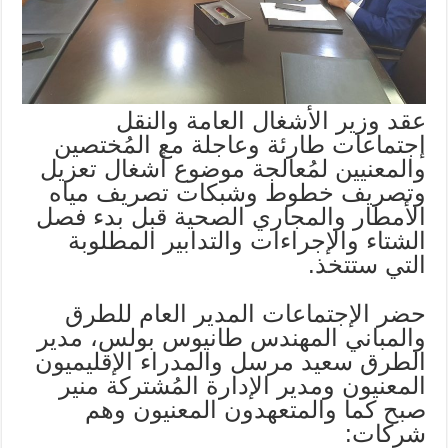
عقد وزير الأشغال العامة والنقل
إجتماعات طارئة وعاجلة مع المُختصين
والمعنيين لمُعالجة موضوع أشغال تعزيل
وتصريف خطوط وشبكات تصريف مياه
الأمطار والمجاري الصحية قبل بدء فصل
الشتاء والإجراءات والتدابير المطلوبة
التي ستتخذ.
حضر الإجتماعات المدير العام للطرق
والمباني المهندس طانيوس بولس، مدير
الطرق سعيد مرسل والمدراء الإقليميون
المعنيون ومدير الإدارة المُشتركة منير
صبح كما والمتعهدون المعنيون وهم
شركات: