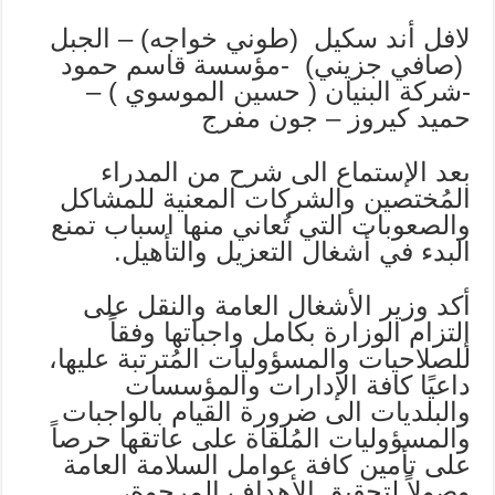
لافل أند سكيل (طوني خواجه) – الجبل
(صافي جزيني) -مؤسسة قاسم حمود
-شركة البنيان ( حسين الموسوي ) –
حميد كيروز – جون مفرج
بعد الإستماع الى شرح من المدراء
المُختصين والشركات المعنية للمشاكل
والصعوبات التي تُعاني منها اسباب تمنع
البدء في أشغال التعزيل والتأهيل.
أكد وزير الأشغال العامة والنقل على
إلتزام الوزارة بكامل واجباتها وفقاً
للصلاحيات والمسؤوليات المُترتبة عليها،
داعيًا كافة الإدارات والمؤسسات
والبلديات الى ضرورة القيام بالواجبات
والمسؤوليات المُلقاة على عاتقها حرصاً
على تأمين كافة عوامل السلامة العامة
وصولاً لتحقيق الأهداف المرجوة،