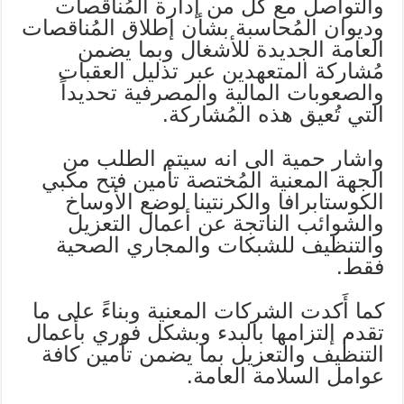
والتواصل مع كُل من إدارة المُناقصات
وديوان المُحاسبة بشأن إطلاق المُناقصات
العامة الجديدة للأشغال وبما يضمن
مُشاركة المتعهدين عبر تذليل العقبات
والصعوبات المالية والمصرفية تحديداً
التي تُعيق هذه المُشاركة.
واشار حمية الى انه سيتم الطلب من
الجهة المعنية المُختصة تأمين فتح مكبي
الكوستابرافا والكرنتينا لوضع الأوساخ
والشوائب الناتجة عن أعمال التعزيل
والتنظيف للشبكات والمجاري الصحية
فقط.
كما أَكدت الشركات المعنية وبناءً على ما
تقدم إلتزامها بالبدء وبشكل فوري بأعمال
التنظيف والتعزيل بما يضمن تأمين كافة
عوامل السلامة العامة.