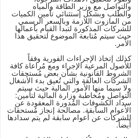
والتواصل مع وزير الطاقة والمياه
والطلب وبشكل إستثنائي تأمين الكميات
من المازوت اللازمة وبالسعر الرسمي
للشركات المذكورة لتبدأ القيام بأعمالها
حيث سيتم مُتابعة الموضوع لتحقيق هذا
الأمر.
كذلك إتخاذ الإجراءات الفورية وفقاً
للأصول المرعية الإجراء ومع مُراعاة كافة
الشروط القانونية بشأن بعض مُستحقات
الشركات العالقة والتي تُعيق بدء الأشغال
ولا سيما منها الأمور المالية حيث سيتم
التواصل ومُخاطبة وزارة المالية لتأمين:
سداد الكشوفات المُدورة المعقودة عن
الأعوام السابقة. مصالحة إنجاز مُستحقات
للشركات عن أعوام سابقة لم يتم سدادها
أيضاً.