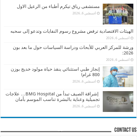
مستشفى رياق تيكرم أطباء من الرعيل الاول
أغسطس 6, 2026
الهيئات الاقتصادية ترفض مشروع رسوم النفايات وتدعو إلى سحبه
أغسطس 6, 2026
ورشة للمركز العربي للأبحاث ودراسة السياسات حول ما بعد بون
2026:
أغسطس 6, 2026
إنجاز طبي استثنائي ينقذ حياة مولود خديج بوزن
800 غرام!
أغسطس 6, 2026
إشراقة الصيف تبدأ من BMG Hospital… علاجات
تجميلية وعناية بالبشرة تناسب الموسم بأمان
أغسطس 6, 2026
contact us