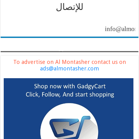
للإتصال
info@almontasher
To advertise on Al Montasher contact us on
ads@almontasher.com