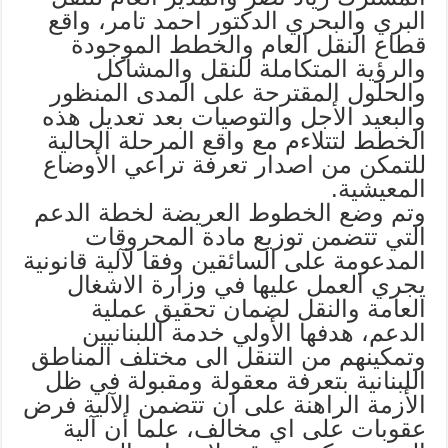
البري والبحري الدكتور احمد تامر، واقع
قطاع النقل العام والخطط الموجودة
والرؤية المتكاملة للنقل والمشاكل
والحلول المقترحة على المدى المنظور
والبعيد الأجل والتوصيات بعد تعديل هذه
الخطط لتتلاءم مع واقع المرحلة الحالية
للتمكن من اصدار تعرفة تراعي الأوضاع
المعيشية.
وتم وضع الخطوط العريضة لخطة الدعم
التي تتضمن توزيع مادة المحروقات
المدعومة على السائقين وفقا لآلية قانونية
يجري العمل عليها في وزارة الاشغال
العامة والنقل لضمان تحقيق عملية
الدعم، هدفها الأولي خدمة اللبنانيين
وتمكينهم من التنقل الى مختلف المناطق
اللبنانية بتعرفة معقولة ومقبولة في ظل
الأزمة الراهنة على ان تتضمن الآلية فرض
عقوبات على اي مخالف، علما أن آلية