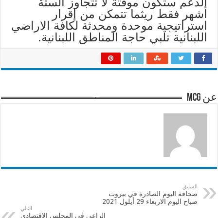
الدعم ستكون موقتة لا تتجاوز الستة
أشهر فقط ريثما تتمكن من إقرار
استراتيجية موحدة ومحدثة لكافة الاراضي
اللبنانية تلبي حاجة المناطق اللبنانية.
عن mcg
السابق
صحافة اليوم الصادرة في بيروت
صباح اليوم الاربعاء 29 أيلول 2021
التالي
الراعي في المجلس الاقتصادي