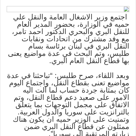
اجتمع وزير الاشغال العامة والنقل علي
حميه في الوزارة، بحضور المدير العام
للنقل البري والبحري الدكتور احمد تامر،
مع وفد مشترك من اتحادات ونقابات
النقل البري في لبنان برئاسة بسام
طليس، وتم البحث في عدة مواضيع يعنى
بها قطاع النقل العام البري.
وبعد اللقاء، صرح طليس: “تباحثنا في عدة
مواضيع تعنى بقطاع النقل، واجتماع اليوم
كان بمثابة جردة حساب لما آلت اليه
الامور على صعيد دعم قطاع النقل، وتم
الاتفاق على مجمل التوجهات بما يتعلق
بالترانزيت على سوريا والدول العربية.
وتمنيت على الوزير حميه ان يكون هناك
ممثلون عن قطاع النقل البري ضمن
زيارته المرتقبة الى سوريا”.