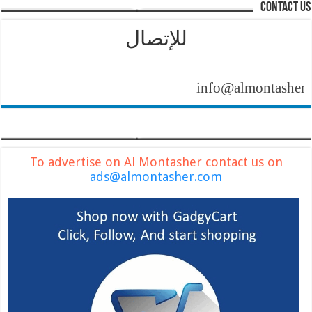
contact us
للإتصال
info@almontasher.com
To advertise on Al Montasher contact us on
ads@almontasher.com