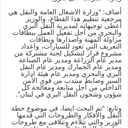
أضاف: “وزارة الاشغال العامة والنقل هي
مرجعية تنظيم هذا القطاع، والوزير
أعطى توجيهاته لمديرية النقل البري
والبحري من أجل تفعيل العمل ببطاقات
مزاولة المهنة واصدارها وبطاقات
التعريف التي تعود للسيارات، واعداد
مشروع قرار لتشكيل لجنة مشتركة من
مدير عام الزراعة ومدير عام الصناعة
ومدير عام الجمارك ومدير عام النقل
البري والبحري ومدير عام هيئة ادارة
السير وضابط منتدب من قوى الأمن
الداخلي من أجل متابعة ومعالجة كل
شؤون وشجون النقل البري في لبنان”.
وتابع: “تم البحث ايضا، في موضوع خطة
النقل والأفكار والطروحات التي قدمها
الوزير والتي تتلاءم وتتلاقى مع طروحات