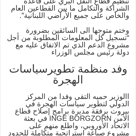
تنظيم قطاع النقل البري على قاعدة
الشراكة والتكامل ما بين القطاعين العام
والخاص على جميع الأراضي اللبنانية”.
وختم متوجها الى السائقين بضرورة
“تسجيل كل المعلومات المطلوبة من أجل
مشروع الدعم الذي تم الاتفاق عليه مع
دولة رئيس مجلس الوزراء
وفد منظمة تطويرسياسات
الهجرة
االوزير حميه التقى وفدا من المركز
الدولي لتطوير سياسات الهجرة في
بيروت برفقة مديرة برامج إصلاح قطاع
الأمن INGE BORGZORN في بعثة
الاتحاد الأوروبي، واطلع منهم على
مشروع صياغة استراتجية متكاملة للحدود