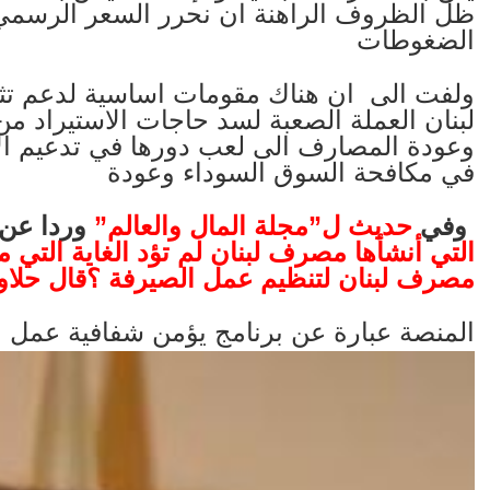
ظل الظروف الراهنة ان نحرر السعر الرسمي ل
الضغوطات
ولفت الى ان هناك مقومات اساسية لدعم تثبي
لبنان العملة الصعبة لسد حاجات الاستيراد من 
وعودة المصارف الى لعب دورها في تدعيم الاق
في مكافحة السوق السوداء وعودة
وفي
حديث ل”مجلة المال والعالم”
وردا عن
التي أنشأها مصرف لبنان لم تؤد الغاية التي 
مصرف لبنان لتنظيم عمل الصيرفة ؟قال حلاو
المنصة عبارة عن برنامج يؤمن شفافية عمل ا