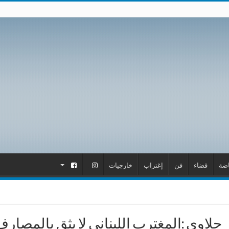
اضة
قضاء
فن
إغتراب
خارجيات
.
.
حلاوي :المغترب اللبناني لا يثق بالمصارف 