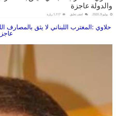
والدولة عاجزة
يوليو 9, 2020
اضف تعليق
1,117 زيارة
حلاوي :المغترب اللبناني لا يثق بالمصارف الل
عاجزة