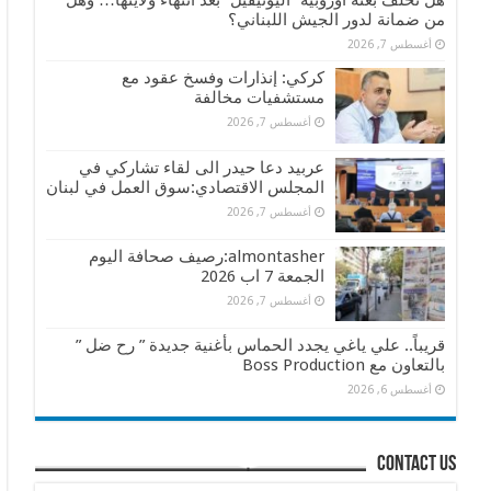
هل تخلف بعثة أوروبية “اليونيفيل” بعد انتهاء ولايتها… وهل
من ضمانة لدور الجيش اللبناني؟
أغسطس 7, 2026
كركي: إنذارات وفسخ عقود مع
مستشفيات مخالفة
أغسطس 7, 2026
عربيد دعا حيدر الى لقاء تشاركي في
المجلس الاقتصادي:سوق العمل في لبنان
أغسطس 7, 2026
almontasher:رصيف صحافة اليوم
الجمعة 7 اب 2026
أغسطس 7, 2026
قريباً.. علي ياغي يجدد الحماس بأغنية جديدة ” رح ضل ”
بالتعاون مع Boss Production
أغسطس 6, 2026
contact us