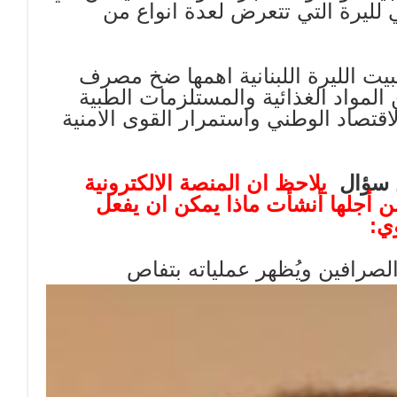
ليرة التي تتعرض لعدة انواع من
ت الليرة اللبنانية اهمها ضخ مصرف
المواد الغذائية والمستلزمات الطبية
تصاد الوطني واستمرار القوى الامنية
 سؤال
يلاحظ ان المنصة الالكترونية
من أجلها أنشأت ماذا يمكن ان يفعل
ي:
لصرافين ويُظهر عملياته بتفاص