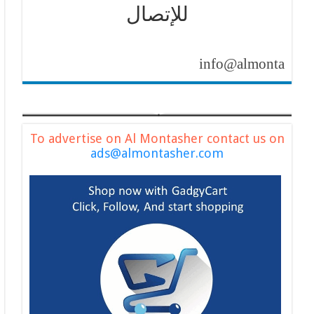
للإتصال
info@almontasher.com
To advertise on Al Montasher contact us on
ads@almontasher.com