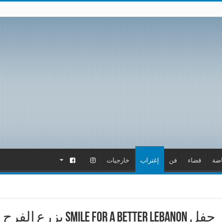
اضة
قضاء
فن
إغتراب
خارجيات
.
.
حفل Smile For a better Lebanon يزرع الفرح والأمل ايماناً بلبنان أفضل