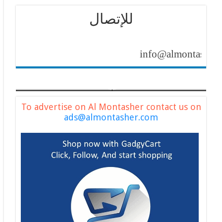
للإتصال
info@almontasher.com
To advertise on Al Montasher contact us on
ads@almontasher.com