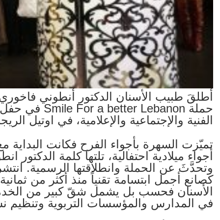
حملة er Lebanon
الفنية والإجتماعية والإعلامية، في اوتيل الري
تميّزت السهرة بأجواء الفرح فكانت البداية
أجواء ميلادية احتفالية، تلتها كلمة الدكتور ا
وتحدَّثَ عن الحملة وانطلاقتها الرسمية. ان
كصانع أجمل ابتسامة تقنياً منذ أكثر من ثما
الأسنان فحسب بل يشمل شقّ كبير من الخدما
في المدارس والمؤسسات التربوية وتنظيم نش