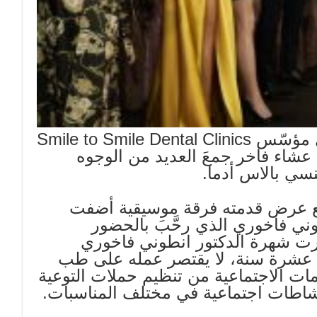
أطلقَ طبيب الأسنان الدكتور أنطوني فاخوري مؤسّس Smile to Smile Dental Clinics
Smile For a bett في حفل عشاء فاخر جمعَ العديد من الوجوه
جنسي بالاس أدما.
 مع عرض قدمته فرقة موسيقية أضفت
نطوني فاخوري الذي رحَّبَ بالحضور
تشرت شهرة الدكتور انطوني فاخوري
نية عشرة سنة، لا يقتصر عمله على طب
ت الاجتماعية من تنظيم حملات التوعية
اطات اجتماعية في مختلف المناسبات.