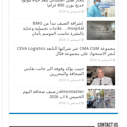
إنجاز طبي استثنائي ينقذ حياة مولود
خديج بوزن 800 غرام!
أغسطس 6, 2026
إشراقة الصيف تبدأ من BMG
Hospital… علاجات تجميلية وعناية
بالبشرة تناسب الموسم بأمان
أغسطس 6, 2026
مجموعة CMA CGM عبر شركتها التابعة CEVA Logistics
تُنجز الاستحواذ على مجموعة فتّال
أغسطس 6, 2026
حبيب يؤكد وقوفه الى جانب نقابتي
الصحافة والمحررين
أغسطس 6, 2026
almontasher:رصيف صحافة اليوم
الخميس 6 اب 2026
أغسطس 5, 2026
contact us