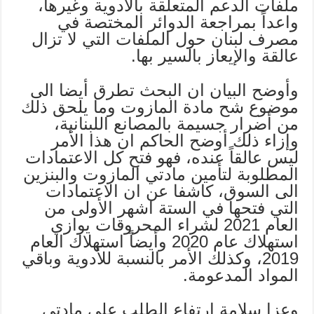
ملفات الدعم المتعلقة بالأدوية وغيرها،
واعداً بمراجعة الدوائر المختصة في
مصرف لبنان حول الملفات التي لا تزال
عالقة والإيعاز بالسير بها.
وأوضح البيان ان البحث تطرق أيضا الى
موضوع شح مادة المازوت وما يلحق ذلك
من أضرار جسيمة بالمصانع اللبنانية،
وإزاء ذلك أوضح الحاكم ان هذا الأمر
ليس عالقاً عنده، فهو فتح كل الاعتمادات
المطلوبة لتأمين مادتي المازوت والبنزين
الى السوق، كاشفا عن ان الاعتمادات
التي فتحها في الستة اشهر الأولى من
العام 2021 لشراء المحروقات يوازي
استهلاك عام 2020 وأيضاً استهلاك العام
2019، وكذلك الأمر بالنسبة للأدوية وباقي
المواد المدعومة.
وعزا سلامة ارتفاع الطلب على مادتي