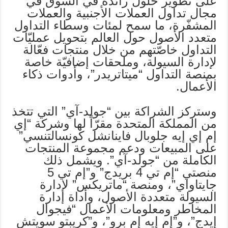
على تطوير حلول رائدة في السوق في
مجال تداول العملات الأجنبية والعملات
المشفّرة، ما سمح لمئات وسطاء التداول
متعدد الأصول حول العالم بتحويل عمليّات
التداول خاصّتهم من خلال منتجات فعّالة
لإدارة السيولة، وملحقات إضافيّة خاصة
بمنصة التداول “ميتاتريدر”، وأدوات ذكاء
الأعمال.
وستركز الشراكة بين “جولد-آي” التي تتخذ
من المملكة المتحدة مقرّاً لها وشركة “إي
إم إي إيه جلوبال فاينانشل كونسالتنسي”
على المبيعات ودعم مجموعة المنتجات
الكاملة من “جولد-آي”. ويشمل ذلك
منصتي “إم تي 4 بريدج” و”إم تي 5
جايتاواي”، ومنصة “ماتريكس” لإدارة
السيولة متعددة الأصول، وأداة إدارة
المخاطر ومعلومات الأعمال “فيجوال
إيدج”، و”إم إيه إم برو”، و”كريبتو سويتش