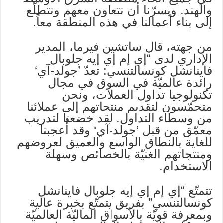
والهند. ويسرّنا أن نتعاون معهم ونتطلّع
إلى بناء أعمالنا في هذه المنطقة معاً.
من جهته، قال ساتشين فيرما، المدير
الإداري لدى “إي إم إي إيه جلوبال
فاينانشل كونسالتنسي: تعدّ ’جولد-آي‘
رائدة عالميّة في السوق في مجال
تكنولوجيا تداول العملات، ونحن
متحمّسون لتقديم منتجاتهم إلى عملائنا
من وسطاء التداول. لقد خضعنا لتدريب
معمّق من قبل ’جولد-آي‘ وقد أُعجبنا
للغاية بالنطاق الواسع والعميق لعروضهم
ومنتجاتهم الغنيّة بالخصائص وسهلة
الاستخدام.
تتمتّع “إي إم إي إيه جلوبال فاينانشل
كونسالتنسي” بفريق يتمتّع بخبرة عالية
وبمعرفة قويّة بالأسواق الماليّة العالميّة