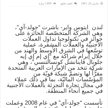
مارس 23, 2021
اضف تعليق
1,859 زيارة
لندن ايتوس واير- باشرت “جولد-آي”،
وهي الشركة المتخصّصة الحائزة على
جوائز في تكنولوجيا تداول العملات
الأجنبيّة والعملات المشفرة، عملية
توسّعها في الشرق الأوسط والهند من
خلال إبرام شراكة مع “إي إم إي إيه
جلوبال فاينانشل كونسالتنسي”، وهي
شركة تتخذ من الإمارات العربية المتحدة
مقرّاً لها وتضمّ شبكة قويّة من
المؤسّسات الماليّة، بما في ذلك عملاء
في مجال تجارة التجزئة بالعملات الأجنبية
في جميع أنحاء المنطقة.
تأسست “جولد-آي” في عام 2008 وعملت