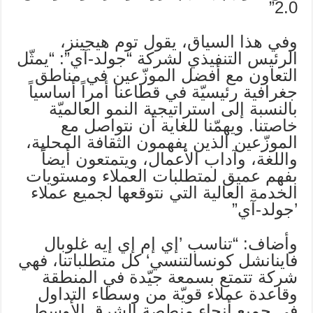
2.0”
وفي هذا السياق، يقول توم هيجينز،
الرئيس التنفيذي لشركة “جولد-آي”: “يمثّل
التعاون مع أفضل الموزّعين في مناطق
جغرافية رئيسيّة في قطاعنا أمراً أساسياً
بالنسبة إلى استراتيجية النمو العالميّة
خاصتنا. ويهمّنا للغاية أن نتواصل مع
الموزّعين الذين يفهمون الثقافة المحلية،
واللغة، وآداب الأعمال، ويتمتعون أيضاً
بفهم عميق لمتطلبات العملاء ومستويات
الخدمة العالية التي نتوقعها لجميع عملاء
’جولد-آي”
وأضاف: “تناسب ’إي إم إي إيه غلوبال
فاينانشل كونسالتنسي‘ كل متطلباتنا، فهي
شركة تتمتع بسمعة جيّدة في المنطقة
وقاعدة عملاء قويّة من وسطاء التداول
في جميع أنحاء منطصة الشرق الأوسط