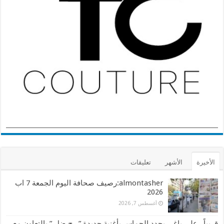
الأخيرة
الأشهر
تعليقات
almontasher:رصيف صحافة اليوم الجمعة 7 اب
2026
أغسطس 7, 2026
قريباً.. علي ياغي يجدد الحماس بأغنية جديدة ” رح ضل ” بالتعاون مع