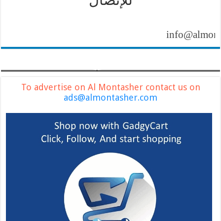
info@almontashe
To advertise on Al Montasher contact us on
ads@almontasher.com