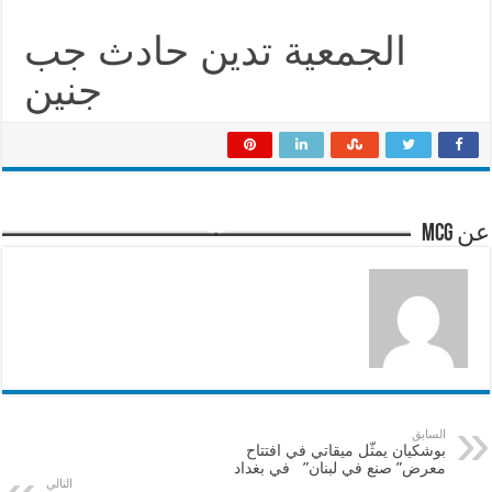
الجمعية تدين حادث جب
جنين
عن mcg
السابق
بوشكيان يمثّل ميقاتي في افتتاح
معرض” صنع في لبنان” في بغداد
التالي