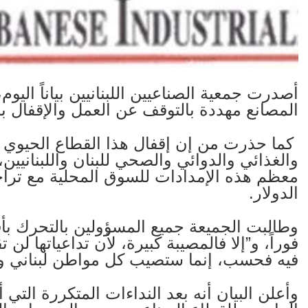
أصدرت جمعية الصناعيين اللبنانيين بياناً ال
المصانع مهددة بالتوقف عن العمل والإقفال 
كما حذرت من إن إقفال هذا القطاع الحيوي من
والغذائي والدوائي والصحي للبنان واللبنانيين، 
معظم هذه الإمدادات للسوق المحلية مع تراج
الدولار.
وطالبت الجميعة جميع المسؤولين بالتحرك ب
فوراً، و”إلا فالمصيبة كبيرة، لأن تداعياتها ل
فيه فحسب، إنما ستصيب كل مواطن لبناني وفي
وأعلن البيان أنه بعد النداءات المتكررة التي أ