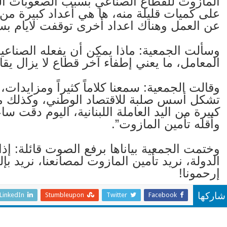
المازوت للقطاع الصناعي بسبب الصعوبات الك
على كميات قليلة منه، ها هي أعداد كبيرة من 
عن العمل وهناك اعداد أخرى توقفت لايام بس
وسألت الجمعية: ماذا يمكن أن يفعله الصناعيون
المعامل، ما يعني إطفاء آخر قطاع لا يزال يقاو
وقالت الجمعية: سمعنا كلاماً كثيراً ومزايدات،
تشكل أسس صلبة للاقتصاد الوطني، وكذلك مسا
كبيرة من اليد العاملة اللبنانية، اليوم دقت سا
وأقله تأمين المازوت”.
وختمت الجمعية بياناها برفع الصوت قائلة: 
الدولة، نريد تأمين المازوت لمصانعنا، نريد بإ
إرحمونا!
LinkedIn
Stumbleupon
Twitter
Facebook
شاركها