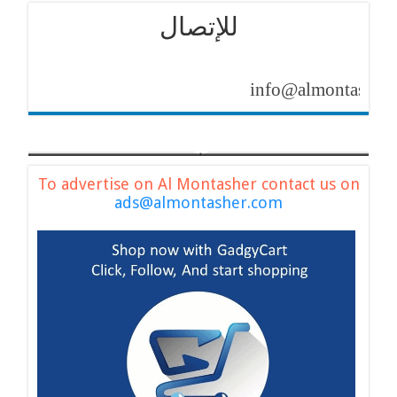
للإتصال
info@almontasher.com
To advertise on Al Montasher contact us on
ads@almontasher.com