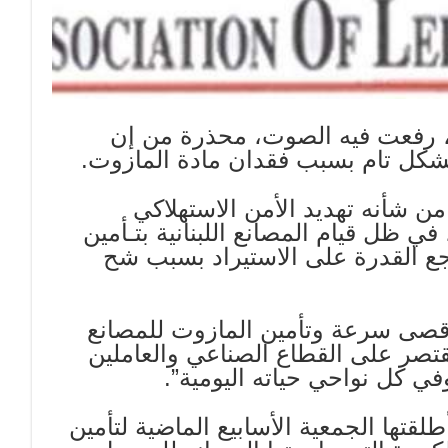
يوم، رفعت فيه الصوت، محذرة من إن
بشكل تام بسبب فقدان مادة المازوت.
 شأنه تهديد الأمن الاستهلاكي
في ظل قيام المصانع اللبنانية بتـأمين
ع القدرة على الاستيراد بسبب شح
أقصى سرعة وتأمين المازوت للمصانع
ن تقتصر على القطاع الصناعي والعاملين
 كل نواحي حياته اليومية”.
طلقتها الجمعية الأسابيع الماضية لتأمين