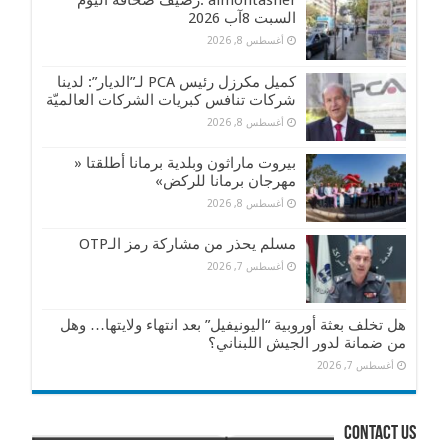
almontasher :رصيف صحافة اليوم
السبت 8آب 2026
أغسطس 8, 2026
كميل مكرزل رئيس PCA لـ”الديار”: لدينا
شركات تنافس كبريات الشركات العالميّة
أغسطس 8, 2026
بيروت ماراثون وبلدية برمانا أطلقتا «
مهرجان برمانا للركض»
أغسطس 8, 2026
مسلم يحذر من مشاركة رمز الـOTP
أغسطس 7, 2026
هل تخلف بعثة أوروبية “اليونيفيل” بعد انتهاء ولايتها… وهل
من ضمانة لدور الجيش اللبناني؟
أغسطس 7, 2026
contact us