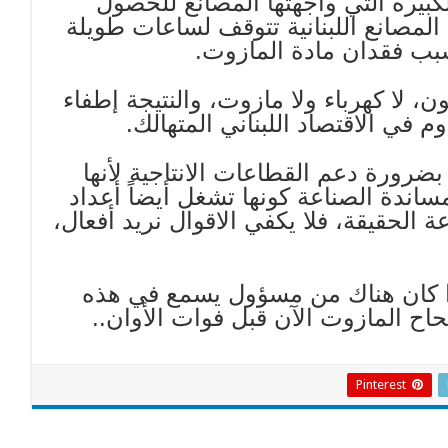
بيرة التي واجهتها المصانع للحصول
المصانع اللبنانية تتوقف لساعات طويلة
بب فقدان مادة المازوت.
، لا كهرباء ولا مازوت، والنتيجة إطفاء
م في الاقتصاد اللبناني المتهالك.
 بضرورة دعم القطاعات الانتاجية لأنها
ندة الصناعة كونها تشغل أيضاً أعداد
عة الحقيقة، فلا يكفي الاقوال نريد أفعال،
إذا كان هناك من مسؤول يسمع في هذه
لحاح المازوت الآن قبل فوات الأوان..
Pinterest