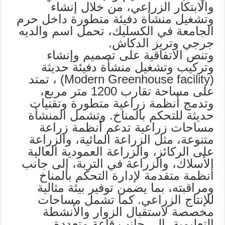
والابتكار الزراعي، من خلال إنشاء
وتشغيل منشأة دفيئة متطورة داخل حرم
الجامعة في الكسليك، تحمل اسم والديه
جرجي وتريز الدكاش.
وتنص الاتفاقية على تصميم وإنشاء
وتركيب وتشغيل منشأة دفيئة حديثة
(Modern Greenhouse facility) ، تمتد
على مساحة تقارب 1200 متر مربع،
وتدمج أنظمة زراعية متطورة وتقنيات
حديثة للتحكم بالمناخ. وتشمل المنشأة
مساحات زراعية تدعم أنظمة زراعة
متنوعة، مثل الزراعة المائية، والزراعة
على الركائز، والزراعة العمودية العالية
الأسلاك، والزراعة في التربة، إلى جانب
أنظمة متقدمة لإدارة التحكم بالمناخ
ومراقبته، بما يضمن توفير بيئة مثالية
للإنتاج الزراعي. كما تشمل مساحات
مخصصة لاستقبال الزوار والأنشطة
التعليمية، إلى جانب قاعة متعددة