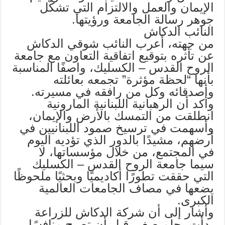
الإيمان والعمل والالتزام التي تشكّل
جوهر رسالة الجامعة ورؤيتها.
النائب الدكاش
من جهته، أعرب النائب شوقي الدكاش
عن تأثره بتوقيع اتفاقية التعاون مع جامعة
الروح القدس – الكسليك، واصفًا المناسبة
بأنها “لحظة مؤثرة” تجمعه بعائلته
وأصدقائه وكل من رافقه في مسيرته.
وأكد أن الرهبانية اللبنانية المارونية
انطلقت من التمسك بالأرض والإيمان،
وأسهمت في ترسيخ صمود اللبنانيين في
أرضهم، مشيدًا بالدور الذي تؤديه اليوم
في المجتمع، من خلال مؤسساتها، لا
سيما جامعة الروح القدس – الكسليك
التي حققت تطورًا أكاديميًا وبحثيًا ملحوظًا
يضعها في مصاف الجامعات العالمية
الكبرى.
وأشار إلى أن شركة الدكاش للزراعة
بدأت بحلم صغير قبل أن تصبح منافسًا