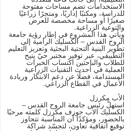
الاستخدامات تضم مساحات مفتوحة
للدراسة، ومكتبًا إداريًا، ومتجرًا زراعيًا
صغيرًا أو مساحة مخصصة للعرض
والتوعية الزراعية.
ويأتي هذا المشروع في إطار رؤية جامعة
الروح القدس – الكسليك الرامية إلى
تطوير البنية التحتية البحثية وتعزيز التعليم
التطبيقي، عبر توفير مختبر حيّ يتيح
للطلاب والباحثين اكتساب الخبرات
العملية في أحدث التقنيات الزراعية
المستدامة، فضلًا عن دعم الابتكار وريادة
الأعمال في القطاع الزراعي.
الأب مكرزل
استهلّ رئيس جامعة الروح القدس –
الكسليك الأب جوزف مكرزل كلمته مرحبًا
بالحضور، ومؤكدًا أن المناسبة تتجاوز
توقيع اتفاقية تعاون، لتجسّد شراكة