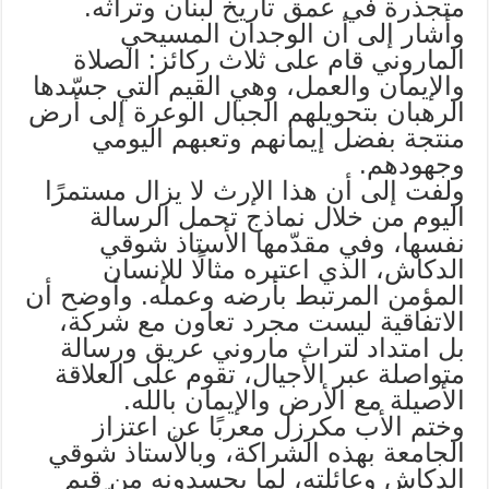
متجذّرة في عمق تاريخ لبنان وتراثه.
وأشار إلى أن الوجدان المسيحي
الماروني قام على ثلاث ركائز: الصلاة
والإيمان والعمل، وهي القيم التي جسّدها
الرهبان بتحويلهم الجبال الوعرة إلى أرض
منتجة بفضل إيمانهم وتعبهم اليومي
وجهودهم.
ولفت إلى أن هذا الإرث لا يزال مستمرًا
اليوم من خلال نماذج تحمل الرسالة
نفسها، وفي مقدّمها الأستاذ شوقي
الدكاش، الذي اعتبره مثالًا للإنسان
المؤمن المرتبط بأرضه وعمله. وأوضح أن
الاتفاقية ليست مجرد تعاون مع شركة،
بل امتداد لتراث ماروني عريق ورسالة
متواصلة عبر الأجيال، تقوم على العلاقة
الأصيلة مع الأرض والإيمان بالله.
وختم الأب مكرزل معربًا عن اعتزاز
الجامعة بهذه الشراكة، وبالأستاذ شوقي
الدكاش وعائلته، لما يجسدونه من قيم