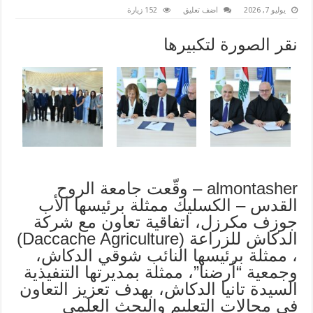
يوليو 7, 2026
اضف تعليق
152 زيارة
نقر الصورة لتكبيرها
almontasher – وقّعت جامعة الروح
القدس – الكسليك ممثلة برئيسها الأب
جوزف مكرزل، اتفاقية تعاون مع شركة
الدكاش للزراعة (Daccache Agriculture)
، ممثلة برئيسها النائب شوقي الدكاش،
وجمعية “أرضنا”، ممثلة بمديرتها التنفيذية
السيدة تانيا الدكاش، بهدف تعزيز التعاون
في مجالات التعليم والبحث العلمي