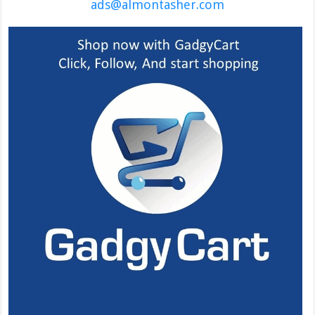
ads@almontasher.com