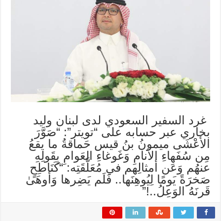
غرد السفير السعودي لدى لبنان وليد
بخاري عبر حسابه على “تويتر”: “صَوَّرَ
الأعْشَى ميمونُ بنُ قيس حَماقةُ ما يقعُ
مِن سُفَهاءِ الأنامِ وَغَوغاءِ العَوامِ بِقَولِهِ
عنهُم وَعَن أمثالِهم في مُعَلَّقَتِه: “كَنَاطِحٍ
صَخرَةً يَومًا لِيُوهِنَها.. فَلَم يَضِرها وَأوهَىٰ
قَرنَهُ الوَعِلُ..!”