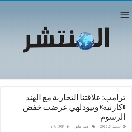
ترامب: علاقتنا التجارية مع الهند
«كارثية» ونيودلهي عرضت خفض
الرسوم
سبتمبر 3, 2025
اضف تعليق
308 زيارة