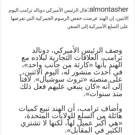
almontasher:
قال الرئيس الأميركي دونالد ترامب اليوم
الاثنين، إن الهند عرضت خفض الرسوم الجمركية التي تفرضها
على السلع الأميركية إلى الصفر.
وصف الرئيس الأميركي، دونالد
ترامب، العلاقات التجارية لبلاده مع
الهند بأنها «كارثة من جانب واحد»،
في أحدث منشور له، اليوم الاثنين،
على منصته «تروث سوشيال». لافتاً
إلى أنه «كان ينبغي عليهم فعل ذلك
منذ سنوات».
وأضاف ترامب، أن الهند تبيع كميات
هائلة من السلع للولايات المتحدة،
«هي أكبر عميل لها، لكنها لا تشتري
الكثير في المقابل».