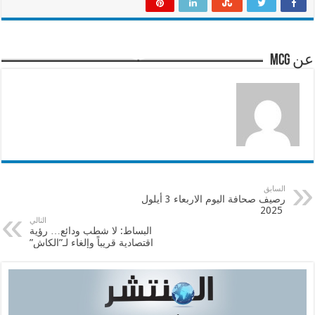
عن mcg
السابق
رصيف صحافة اليوم الاربعاء 3 أيلول
2025
التالي
البساط: لا شطب ودائع… رؤية
اقتصادية قريباً وإلغاء لـ”الكاش”